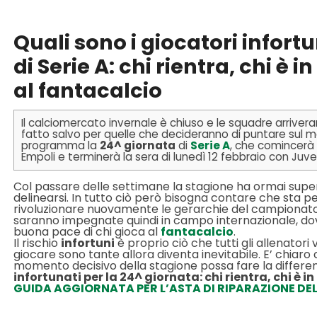
Quali sono i giocatori infort
di Serie A: chi rientra, chi è i
al fantacalcio
Il calciomercato invernale è chiuso e le squadre arrivera
fatto salvo per quelle che decideranno di puntare sul me
programma la
24^ giornata
di
Serie A
, che comincerà 
Empoli e terminerà la sera di lunedì 12 febbraio con Juv
Col passare delle settimane la stagione ha ormai super
delinearsi. In tutto ciò però bisogna contare che sta
rivoluzionare nuovamente le gerarchie del campionato:
saranno impegnate quindi in campo internazionale, dov
buona pace di chi gioca al
fantacalcio
.
Il rischio
infortuni
è proprio ciò che tutti gli allenator
giocare sono tante allora diventa inevitabile. E’ chiaro
momento decisivo della stagione possa fare la differe
infortunati per la 24^ giornata: chi rientra, chi è in
GUIDA AGGIORNATA PER L’ASTA DI RIPARAZIONE DE