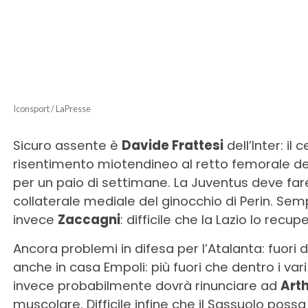
Iconsport / LaPresse
Sicuro assente è
Davide Frattesi
dell’Inter: il
risentimento miotendineo al retto femorale de
per un paio di settimane. La Juventus deve fare
collaterale mediale del ginocchio di Perin. Semp
invece
Zaccagni
: difficile che la Lazio lo recup
Ancora problemi in difesa per l’Atalanta: fuori d
anche in casa Empoli: più fuori che dentro i var
invece probabilmente dovrà rinunciare ad
Art
muscolare. Difficile infine che il Sassuolo possa