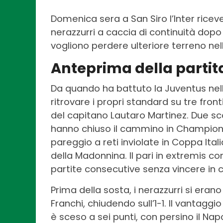
Domenica sera a San Siro l’Inter ricev
nerazzurri a caccia di continuità dopo u
vogliono perdere ulteriore terreno ne
Anteprima della partit
Da quando ha battuto la Juventus nell’u
ritrovare i propri standard su tre front
del capitano Lautaro Martinez. Due sc
hanno chiuso il cammino in Champions L
pareggio a reti inviolate in Coppa Ital
della Madonnina. Il pari in extremis co
partite consecutive senza vincere in 
Prima della sosta, i nerazzurri si erano
Franchi, chiudendo sull’1-1. Il vantaggi
è sceso a sei punti, con persino il Nap