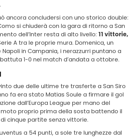
.
può ancora concludersi con uno storico double:
 Como si chiuderà con la gara di ritorno a San
ento dell’Inter resta di alto livello:
11 vittorie,
Serie A tra le proprie mura. Domenica, un
 Napoli in Campania, i nerazzurri puntano a
 battuta 1-0 nel match d’andata a ottobre.
a
into due delle ultime tre trasferte a San Siro
o fa era stato Matias Soule a firmare il gol
nazione dall’Europa League per mano del
in moto proprio prima della sosta battendo il
di cinque partite senza vittorie.
la Juventus a 54 punti, a sole tre lunghezze dal