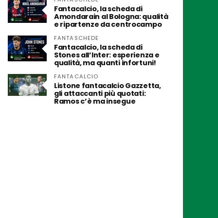
Fantacalcio, la scheda di
Amondarain al Bologna: qualità
e ripartenze da centrocampo
FANTASCHEDE
Fantacalcio, la scheda di
Stones all’Inter: esperienza e
qualità, ma quanti infortuni!
FANTACALCIO
Listone fantacalcio Gazzetta,
gli attaccanti più quotati:
Ramos c’è ma insegue