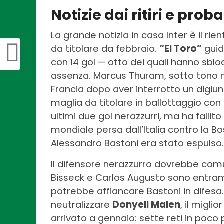
Notizie dai ritiri e prob
La grande notizia in casa Inter è il ri
da titolare da febbraio.
“El Toro”
guid
con 14 gol — otto dei quali hanno sblo
assenza. Marcus Thuram, sotto tono nel
Francia dopo aver interrotto un digiuno
maglia da titolare in ballottaggio con
ultimi due gol nerazzurri, ma ha fallito
mondiale persa dall’Italia contro la Bo
Alessandro Bastoni era stato espulso.
Il difensore nerazzurro dovrebbe co
Bisseck e Carlos Augusto sono entrambi
potrebbe affiancare Bastoni in difesa.
neutralizzare
Donyell Malen
, il migl
arrivato a gennaio: sette reti in poco 