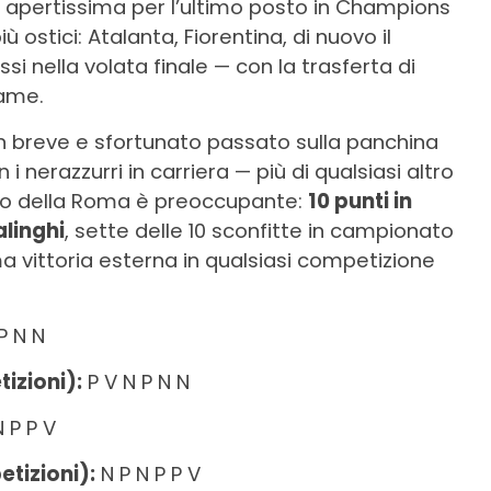
ta apertissima per l’ultimo posto in Champions
iù ostici: Atalanta, Fiorentina, di nuovo il
si nella volata finale — con la trasferta di
same.
un breve e sfortunato passato sulla panchina
n i nerazzurri in carriera — più di qualsiasi altro
erno della Roma è preoccupante:
10 punti in
alinghi
, sette delle 10 sconfitte in campionato
ima vittoria esterna in qualsiasi competizione
P N N
izioni):
P V N P N N
 P P V
tizioni):
N P N P P V