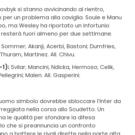
vbyk si stanno avvicinando al rientro,
 per un problema alla caviglia. Soule e Manu
po, ma Wesley ha riportato un infortunio
e resterà fuori almeno per due settimane.
Sommer; Akanji, Acerbi, Bastoni; Dumfries,
 Thuram, Martinez. All. Chivu.
1):
Svilar; Mancini, Ndicka, Hermoso; Celik,
ellegrini; Malen. All. Gasperini.
o uomo simbolo dovrebbe sbloccare l’Inter da
eggiata nella corsa allo Scudetto. Un
a le qualità per sfondare la difesa
llo che si preannuncia un confronto
o a battere le rivali dirette nella parte alta