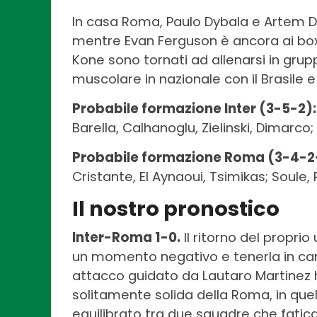
In casa Roma, Paulo Dybala e Artem Do
mentre Evan Ferguson è ancora ai box
Kone sono tornati ad allenarsi in grup
muscolare in nazionale con il Brasile 
Probabile formazione Inter (3-5-2):
Barella, Calhanoglu, Zielinski, Dimarco;
Probabile formazione Roma (3-4-2-
Cristante, El Aynaoui, Tsimikas; Soule, P
Il nostro pronostico
Inter-Roma 1-0.
Il ritorno del propri
un momento negativo e tenerla in carr
attacco guidato da Lautaro Martinez h
solitamente solida della Roma, in que
equilibrato tra due squadre che fatican