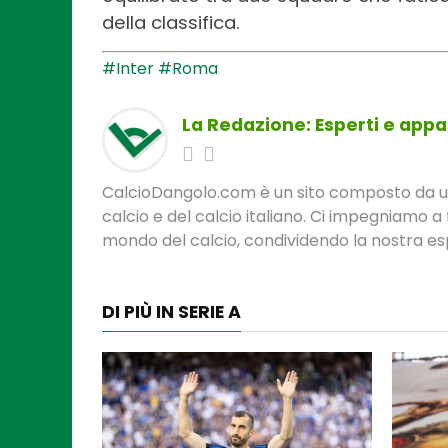
della classifica.
#Inter
#Roma
La Redazione: Esperti e appas
CalcioDangolo.com è un sito composto da un t
calcio e del calcio italiano. Ci impegniamo a 
mondo del calcio, condividendo la nostra espe
DI PIÙ IN SERIE A