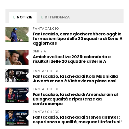
NOTIZIE
DI TENDENZA
FANTACALCIO
Fantacalcio, come giocherebbero oggi: le
formazioni tipo delle 20 squadre di Serie A
aggiornate
SERIE A
Amichevoli estive 2026: calendario e
risultati delle 20 squadre di Serie A
FANTASCHEDE
Fantacalcio, la scheda di Kolo Muani alla
Juventus: non è Vlahovic ma piace così
FANTASCHEDE
Fantacalcio, la scheda di Amondarain al
Bologna: qualità e ripartenze da
centrocampo
FANTASCHEDE
Fantacalcio, la scheda di Stones all’Inter:
esperienza e qualità, ma quanti infortuni!