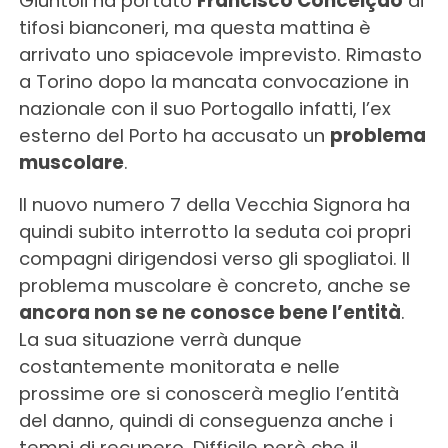
Giuntoli ha portato
Francisco Conceiçao
ai
tifosi bianconeri, ma questa mattina è
arrivato uno spiacevole imprevisto. Rimasto
a Torino dopo la mancata convocazione in
nazionale con il suo Portogallo infatti, l’ex
esterno del Porto ha accusato un
problema
muscolare
.
Il nuovo numero 7 della Vecchia Signora ha
quindi subito interrotto la seduta coi propri
compagni dirigendosi verso gli spogliatoi. Il
problema muscolare è concreto, anche se
ancora non se ne conosce bene l’entità
.
La sua situazione verrà dunque
costantemente monitorata e nelle
prossime ore si conoscerà meglio l’entità
del danno, quindi di conseguenza anche i
tempi di recupero. Difficile però che il