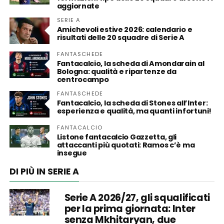
aggiornate
SERIE A
Amichevoli estive 2026: calendario e
risultati delle 20 squadre di Serie A
FANTASCHEDE
Fantacalcio, la scheda di Amondarain al
Bologna: qualità e ripartenze da
centrocampo
FANTASCHEDE
Fantacalcio, la scheda di Stones all’Inter:
esperienza e qualità, ma quanti infortuni!
FANTACALCIO
Listone fantacalcio Gazzetta, gli
attaccanti più quotati: Ramos c’è ma
insegue
DI PIÙ IN SERIE A
Serie A 2026/27, gli squalificati
per la prima giornata: Inter
senza Mkhitaryan, due