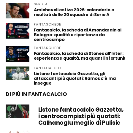
SERIE A
Amichevoli estive 2026: calendario e
risultati delle 20 squadre di Serie A
FANTASCHEDE
Fantacalcio, la scheda di Amondarain al
Bologna: qualità e ripartenze da
centrocampo
FANTASCHEDE
Fantacalcio, la scheda di Stones all’Inter:
esperienza e qualità, ma quanti infortuni!
FANTACALCIO
Listone fantacalcio Gazzetta, gli
attaccanti più quotati: Ramos c’è ma
insegue
DI PIÙ IN FANTACALCIO
Listone fantacalcio Gazzetta,
i centrocampisti più quotati:
Calhanoglu meglio di Pulisic