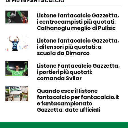
DI PIÙ IN FANTACALCIO
Listone fantacalcio Gazzetta,
i centrocampisti più quotati:
Calhanoglu meglio di Pulisic
Listone fantacalcio Gazzetta,
i difensori più quotati: a
scuola da Dimarco
Listone Fantacalcio Gazzetta,
i portieri più quotati:
comanda Svilar
Quando esce il listone
fantacalcio per fantacalcio.it
e fantacampionato
Gazzetta: date ufficiali