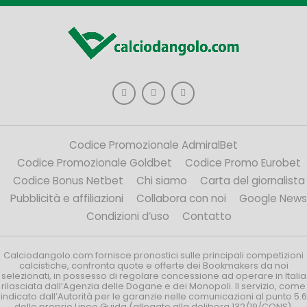
Codice Promozionale AdmiralBet
Codice Promozionale Goldbet
Codice Promo Eurobet
Codice Bonus Netbet
Chi siamo
Carta del giornalista
Pubblicità e affiliazioni
Collabora con noi
Google News
Condizioni d’uso
Contatto
Calciodangolo.com fornisce pronostici sulle principali competizioni
calcistiche, confronta quote e offerte dei Bookmakers da noi
selezionati, in possesso di regolare concessione ad operare in Italia
rilasciata dall’Agenzia delle Dogane e dei Monopoli. Il servizio, come
indicato dall’Autorità per le garanzie nelle comunicazioni al punto 5.6
delle proprie Linee Guida (allegate alla delibera 132/19/CONS),