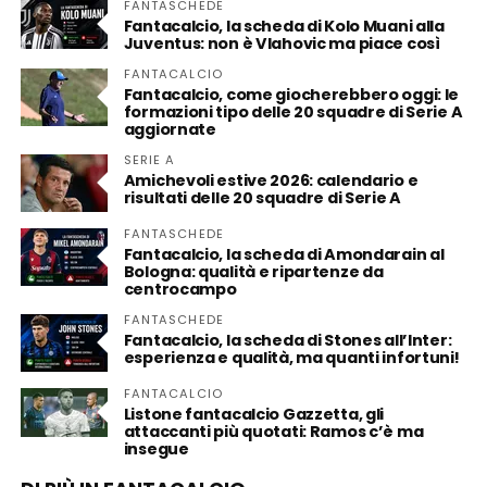
FANTASCHEDE
Fantacalcio, la scheda di Kolo Muani alla
Juventus: non è Vlahovic ma piace così
FANTACALCIO
Fantacalcio, come giocherebbero oggi: le
formazioni tipo delle 20 squadre di Serie A
aggiornate
SERIE A
Amichevoli estive 2026: calendario e
risultati delle 20 squadre di Serie A
FANTASCHEDE
Fantacalcio, la scheda di Amondarain al
Bologna: qualità e ripartenze da
centrocampo
FANTASCHEDE
Fantacalcio, la scheda di Stones all’Inter:
esperienza e qualità, ma quanti infortuni!
FANTACALCIO
Listone fantacalcio Gazzetta, gli
attaccanti più quotati: Ramos c’è ma
insegue