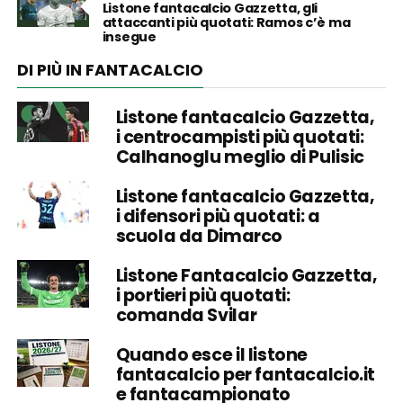
Listone fantacalcio Gazzetta, gli
attaccanti più quotati: Ramos c’è ma
insegue
DI PIÙ IN FANTACALCIO
Listone fantacalcio Gazzetta,
i centrocampisti più quotati:
Calhanoglu meglio di Pulisic
Listone fantacalcio Gazzetta,
i difensori più quotati: a
scuola da Dimarco
Listone Fantacalcio Gazzetta,
i portieri più quotati:
comanda Svilar
Quando esce il listone
fantacalcio per fantacalcio.it
e fantacampionato