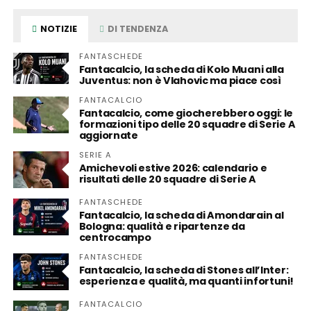
NOTIZIE
DI TENDENZA
FANTASCHEDE
Fantacalcio, la scheda di Kolo Muani alla
Juventus: non è Vlahovic ma piace così
FANTACALCIO
Fantacalcio, come giocherebbero oggi: le
formazioni tipo delle 20 squadre di Serie A
aggiornate
SERIE A
Amichevoli estive 2026: calendario e
risultati delle 20 squadre di Serie A
FANTASCHEDE
Fantacalcio, la scheda di Amondarain al
Bologna: qualità e ripartenze da
centrocampo
FANTASCHEDE
Fantacalcio, la scheda di Stones all’Inter:
esperienza e qualità, ma quanti infortuni!
FANTACALCIO