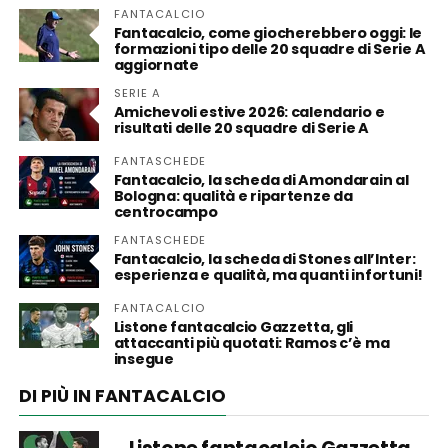
FANTACALCIO
Fantacalcio, come giocherebbero oggi: le
formazioni tipo delle 20 squadre di Serie A
aggiornate
SERIE A
Amichevoli estive 2026: calendario e
risultati delle 20 squadre di Serie A
FANTASCHEDE
Fantacalcio, la scheda di Amondarain al
Bologna: qualità e ripartenze da
centrocampo
FANTASCHEDE
Fantacalcio, la scheda di Stones all’Inter:
esperienza e qualità, ma quanti infortuni!
FANTACALCIO
Listone fantacalcio Gazzetta, gli
attaccanti più quotati: Ramos c’è ma
insegue
DI PIÙ IN FANTACALCIO