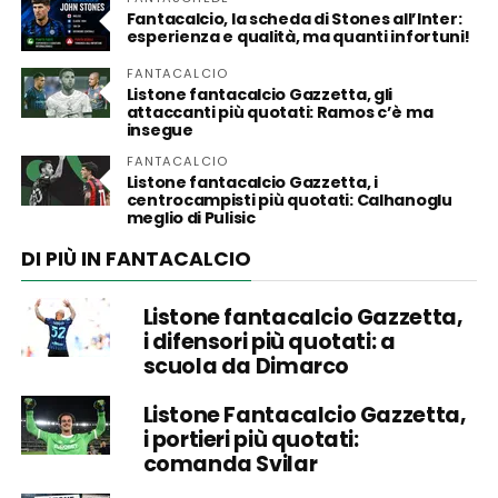
Fantacalcio, la scheda di Stones all’Inter:
esperienza e qualità, ma quanti infortuni!
FANTACALCIO
Listone fantacalcio Gazzetta, gli
attaccanti più quotati: Ramos c’è ma
insegue
FANTACALCIO
Listone fantacalcio Gazzetta, i
centrocampisti più quotati: Calhanoglu
meglio di Pulisic
DI PIÙ IN FANTACALCIO
Listone fantacalcio Gazzetta,
i difensori più quotati: a
scuola da Dimarco
Listone Fantacalcio Gazzetta,
i portieri più quotati:
comanda Svilar