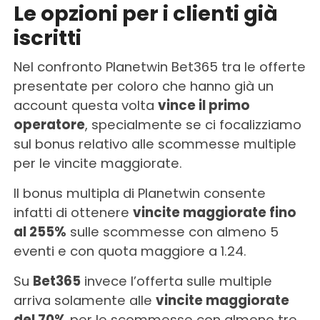
Le opzioni per i clienti già
iscritti
Nel confronto Planetwin Bet365 tra le offerte
presentate per coloro che hanno già un
account questa volta
vince il primo
operatore
, specialmente se ci focalizziamo
sul bonus relativo alle scommesse multiple
per le vincite maggiorate.
Il bonus multipla di Planetwin consente
infatti di ottenere
vincite maggiorate fino
al 255%
sulle scommesse con almeno 5
eventi e con quota maggiore a 1.24.
Su
Bet365
invece l’offerta sulle multiple
arriva solamente alle
vincite maggiorate
del 70%
per le scommesse con almeno tre