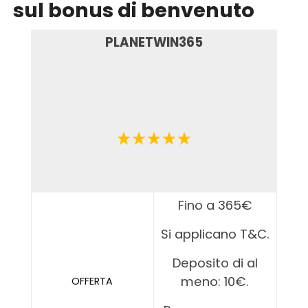
sul bonus di benvenuto
PLANETWIN365
Fino a 365€
Si applicano T&C.
Deposito di al
meno: 10€.
OFFERTA