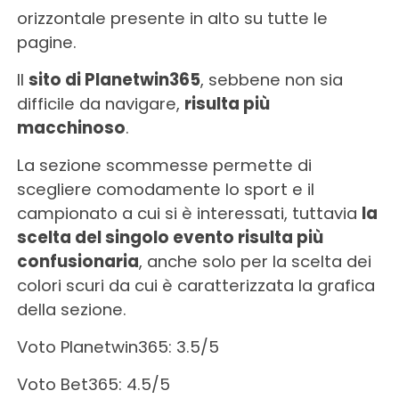
orizzontale presente in alto su tutte le
pagine.
Il
sito di Planetwin365
, sebbene non sia
difficile da navigare,
risulta più
macchinoso
.
La sezione scommesse permette di
scegliere comodamente lo sport e il
campionato a cui si è interessati, tuttavia
la
scelta del singolo evento risulta più
confusionaria
, anche solo per la scelta dei
colori scuri da cui è caratterizzata la grafica
della sezione.
Voto Planetwin365: 3.5/5
Voto Bet365: 4.5/5