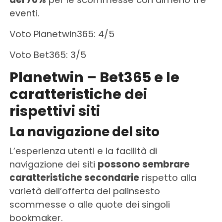
eventi.
Voto Planetwin365: 4/5
Voto Bet365: 3/5
Planetwin – Bet365 e le
caratteristiche dei
rispettivi siti
La navigazione del sito
L’esperienza utenti e la facilità di
navigazione dei siti
possono sembrare
caratteristiche secondarie
rispetto alla
varietà dell’offerta del palinsesto
scommesse o alle quote dei singoli
bookmaker.