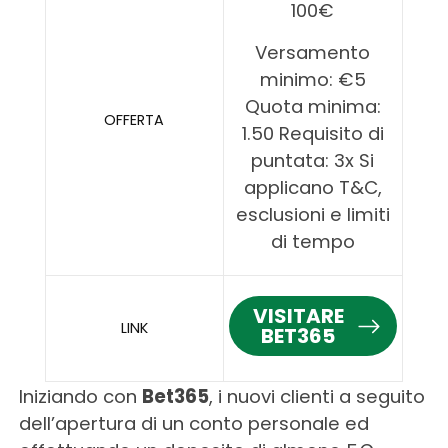
100€
Versamento
minimo: €5
Quota minima:
OFFERTA
1.50 Requisito di
puntata: 3x Si
applicano T&C,
esclusioni e limiti
di tempo
VISITARE
LINK
BET365
Iniziando con
Bet365
, i nuovi clienti a seguito
dell’apertura di un conto personale ed