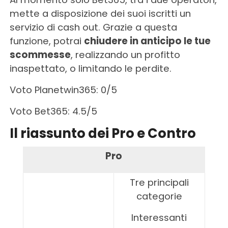
mette a disposizione dei suoi iscritti un
servizio di cash out. Grazie a questa
funzione, potrai
chiudere in anticipo le tue
scommesse
, realizzando un profitto
inaspettato, o limitando le perdite.
Voto Planetwin365: 0/5
Voto Bet365: 4.5/5
Il riassunto dei Pro e Contro
Pro
Tre principali
categorie
Interessanti