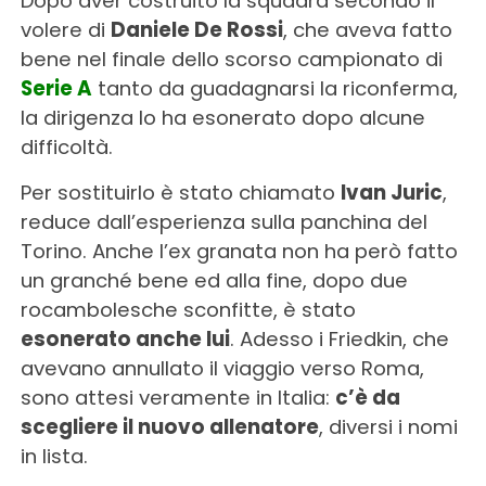
Dopo aver costruito la squadra secondo il
volere di
Daniele De Rossi
, che aveva fatto
bene nel finale dello scorso campionato di
Serie A
tanto da guadagnarsi la riconferma,
la dirigenza lo ha esonerato dopo alcune
difficoltà.
Per sostituirlo è stato chiamato
Ivan Juric
,
reduce dall’esperienza sulla panchina del
Torino. Anche l’ex granata non ha però fatto
un granché bene ed alla fine, dopo due
rocambolesche sconfitte, è stato
esonerato anche lui
. Adesso i Friedkin, che
avevano annullato il viaggio verso Roma,
sono attesi veramente in Italia:
c’è da
scegliere il nuovo allenatore
, diversi i nomi
in lista.