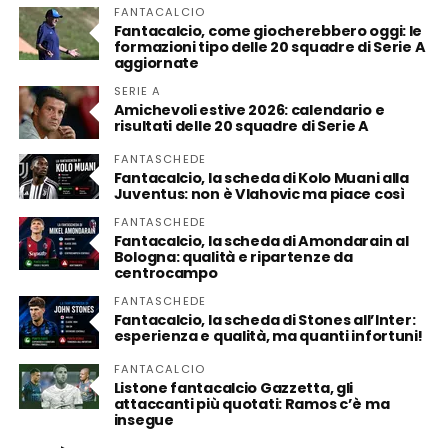
FANTACALCIO
Fantacalcio, come giocherebbero oggi: le
formazioni tipo delle 20 squadre di Serie A
aggiornate
SERIE A
Amichevoli estive 2026: calendario e
risultati delle 20 squadre di Serie A
FANTASCHEDE
Fantacalcio, la scheda di Kolo Muani alla
Juventus: non è Vlahovic ma piace così
FANTASCHEDE
Fantacalcio, la scheda di Amondarain al
Bologna: qualità e ripartenze da
centrocampo
FANTASCHEDE
Fantacalcio, la scheda di Stones all’Inter:
esperienza e qualità, ma quanti infortuni!
FANTACALCIO
Listone fantacalcio Gazzetta, gli
attaccanti più quotati: Ramos c’è ma
insegue