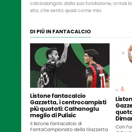
calciodangolo dalla sua fondazione, ormai l
sito, che sento quasi come mio.
DI PIÙ IN FANTACALCIO
Listone fantacalcio
Listo
Gazzetta, i centrocampisti
Gazzet
più quotati: Calhanoglu
quota
meglio di Pulisic
Dima
Il listone fantacalcio di
Con l’u
FantaCampionato della Gazzetta