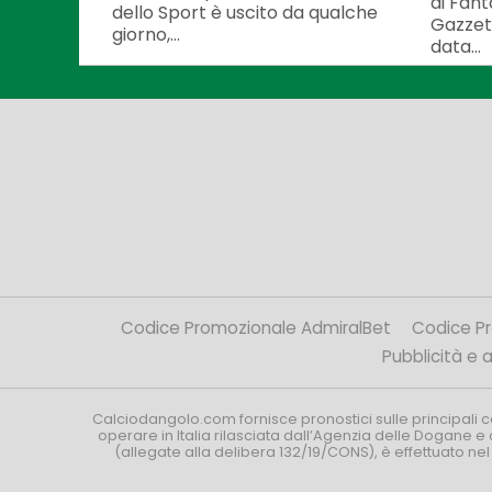
di Fan
dello Sport è uscito da qualche
Gazzett
giorno,...
data...
Codice Promozionale AdmiralBet
Codice P
Pubblicità e af
Calciodangolo.com fornisce pronostici sulle principali 
operare in Italia rilasciata dall’Agenzia delle Dogane e 
(allegate alla delibera 132/19/CONS), è effettuato ne