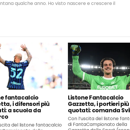
ontana qualche anno. Ho visto nascere e crescere il
ne fantacalcio
Listone Fantacalcio
ta, i difensori più
Gazzetta, i portieri più
ti: a scuola da
quotati: comanda Svi
rco
Con l’uscita del listone fan
di FantaCampionato della
scita del listone fantacalcio