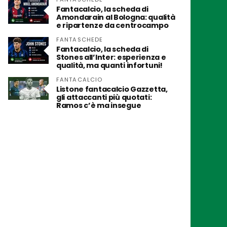
Fantacalcio, la scheda di
Amondarain al Bologna: qualità
e ripartenze da centrocampo
FANTASCHEDE
Fantacalcio, la scheda di
Stones all’Inter: esperienza e
qualità, ma quanti infortuni!
FANTACALCIO
Listone fantacalcio Gazzetta,
gli attaccanti più quotati:
Ramos c’è ma insegue