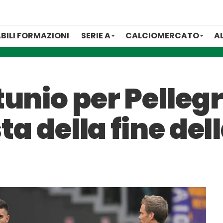
BILI FORMAZIONI
SERIE A
CALCIOMERCATO
A
unio per Pellegr
sta della fine de