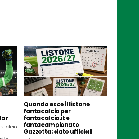
Quando esce il listone
fantacalcio per
lar
fantacalcio.it e
fantacampionato
tacalcio
Gazzetta: date ufficiali