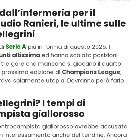
dall’infermeria per il
dio Ranieri, le ultime sulle
llegrini
di
Serie A
più in forma di questo 2025. I
nti altissima
ed hanno scalato posizioni
ime tre gare che mancano si giocano il quarto
a prossima edizione di
Champions League
,
ava solamente utopia. Dovranno però farlo
legrini? I tempi di
mpista giallorosso
 centrocampista giallorosso avrebbe accusato
un interessamento anche del tendine. Ancora