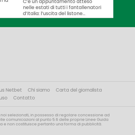
i la
C’è un appuntamento atteso
nelle estati di tutti i fantallenatori
d’Italia: l’uscita del listone...
us Netbet
Chi siamo
Carta del giornalista
’uso
Contatto
 noi selezionati, in possesso di regolare concessione ad
nelle comunicazioni al punto 5.6 delle proprie Linee Guida
za e non costituisce pertanto una forma di pubblicità.