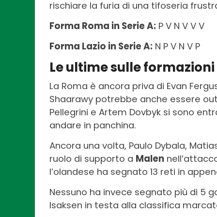
rischiare la furia di una tifoseria frustr
Forma Roma in Serie A:
P V N V V V
Forma Lazio in Serie A:
N P V N V P
Le ultime sulle formazioni
La Roma è ancora priva di Evan Fergu
Shaarawy potrebbe anche essere out 
Pellegrini e Artem Dovbyk si sono ent
andare in panchina.
Ancora una volta, Paulo Dybala, Matias 
ruolo di supporto a
Malen
nell’attacco
l’olandese ha segnato 13 reti in appen
Nessuno ha invece segnato più di 5 go
Isaksen in testa alla classifica marcato