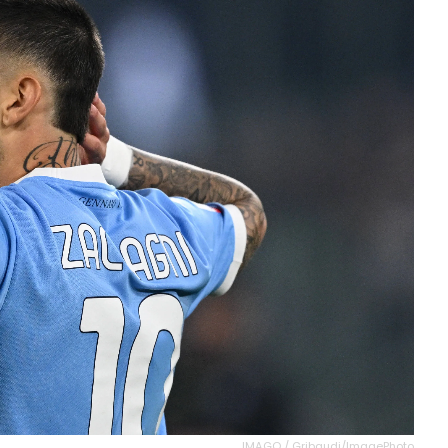
IMAGO / Gribaudi/ImagePhoto