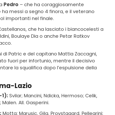
ma
Pedro
– che ha coraggiosamente
e ha messi a segno 4 finora, e il veterano
l importanti nel finale.
 Castellanos, che ha lasciato i biancocelesti a
Maldini, Boulaye Dia o anche Petar Ratkov
acco.
i di Patric e del capitano Mattia Zaccagni,
ato fuori per infortunio, mentre il decisivo
tare la squalifica dopo l’espulsione della
oma-Lazio
1):
Svilar; Mancini, Ndicka, Hermoso; Celik,
 Malen. All. Gasperini.
:
Motta; Marusic, Gila, Provstgaard, Pellegrini;