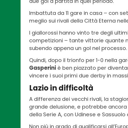
due gol a partita in quel periodo.
Imbattuta da 11 gare in casa – con se
meglio sui rivali della Città Eterna nell
I giallorossi hanno vinto tre degli ultim
competizioni – tante vittorie quante 
subendo appena un gol nel processo.
Quindi, dopo il trionfo per 1-0 nella 
Gasperini
è ben piazzato per diventa
vincere i suoi primi due derby in mass
Lazio in difficoltà
A differenza dei vecchi rivali, la stag
grande delusione, e potrebbe ancora sc
della Serie A, con Udinese e Sassuolo
Non più in grado di qualificarsi all’Eur