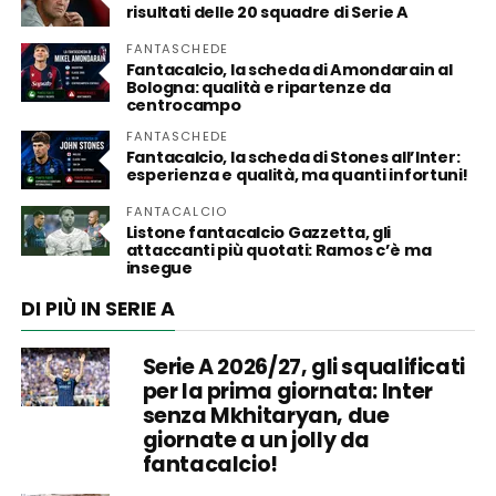
risultati delle 20 squadre di Serie A
FANTASCHEDE
Fantacalcio, la scheda di Amondarain al
Bologna: qualità e ripartenze da
centrocampo
FANTASCHEDE
Fantacalcio, la scheda di Stones all’Inter:
esperienza e qualità, ma quanti infortuni!
FANTACALCIO
Listone fantacalcio Gazzetta, gli
attaccanti più quotati: Ramos c’è ma
insegue
DI PIÙ IN SERIE A
Serie A 2026/27, gli squalificati
per la prima giornata: Inter
senza Mkhitaryan, due
giornate a un jolly da
fantacalcio!