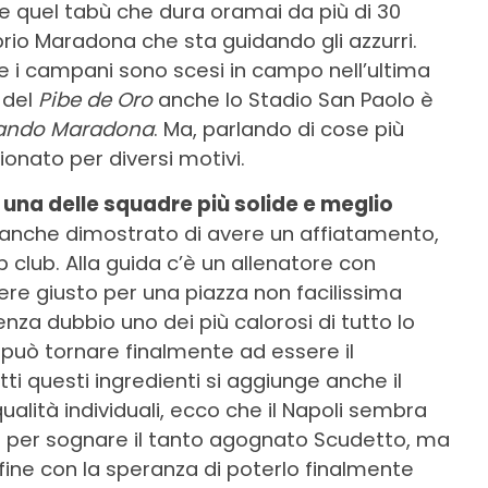
e quel tabù che dura oramai da più di 30
prio Maradona che sta guidando gli azzurri.
e i campani sono scesi in campo nell’ultima
 del
Pibe de Oro
anche lo Stadio San Paolo è
ando Maradona
. Ma, parlando di cose più
ionato per diversi motivi.
 una delle squadre più solide e meglio
a anche dimostrato di avere un affiatamento,
p club. Alla guida c’è un allenatore con
ere giusto per una piazza non facilissima
za dubbio uno dei più calorosi di tutto lo
i, può tornare finalmente ad essere il
i questi ingredienti si aggiunge anche il
ualità individuali, ecco che il Napoli sembra
lo per sognare il tanto agognato Scudetto, ma
fine con la speranza di poterlo finalmente