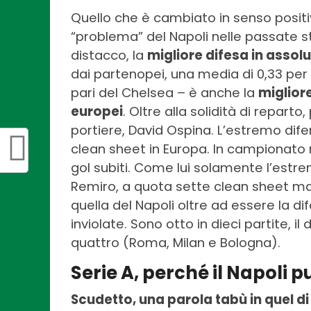
Quello che è cambiato in senso positiv
“problema” del Napoli nelle passate sta
distacco, la
migliore difesa in assolu
dai partenopei, una media di 0,33 per p
pari del Chelsea – è anche la
miglior
europei
. Oltre alla solidità di repar
portiere, David Ospina. L’estremo dif
clean sheet in Europa. In campionato n
gol subiti. Come lui solamente l’estr
Remiro, a quota sette clean sheet ma c
quella del Napoli oltre ad essere la d
inviolate. Sono otto in dieci partite, i
quattro (Roma, Milan e Bologna).
Serie A, perché il Napoli 
Scudetto, una parola tabù in quel di