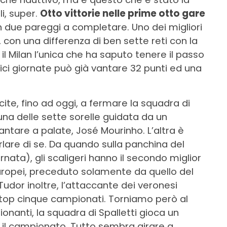
i, super.
Otto vittorie nelle prime otto gare
on due pareggi a completare. Uno dei migliori
 con una differenza di ben sette reti con la
 il Milan l’unica che ha saputo tenere il passo
ici giornate può già vantare 32 punti ed una
ite, fino ad oggi, a fermare la squadra di
, una delle sette sorelle guidata da un
ntare a palate, José Mourinho. L’altra è
are di se. Da quando sulla panchina del
nata), gli scaligeri hanno il secondo miglior
ropei, preceduto solamente da quello del
udor inoltre, l’attaccante dei veronesi
i top cinque campionati. Torniamo però al
onanti, la squadra di Spalletti gioca un
to il campionato. Tutto sembra girare a