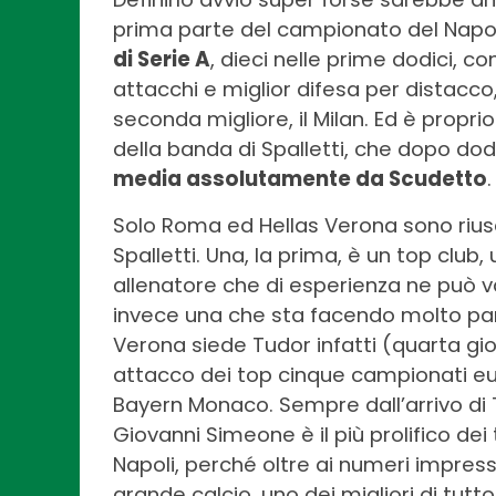
prima parte del campionato del Napol
di Serie A
, dieci nelle prime dodici, c
attacchi e miglior difesa per distacco,
seconda migliore, il Milan. Ed è proprio
della banda di Spalletti, che dopo dod
media assolutamente da Scudetto
.
Solo Roma ed Hellas Verona sono riusc
Spalletti. Una, la prima, è un top club
allenatore che di esperienza ne può va
invece una che sta facendo molto parl
Verona siede Tudor infatti (quarta gior
attacco dei top cinque campionati eu
Bayern Monaco. Sempre dall’arrivo di T
Giovanni Simeone è il più prolifico de
Napoli, perché oltre ai numeri impressi
grande calcio, uno dei migliori di tut