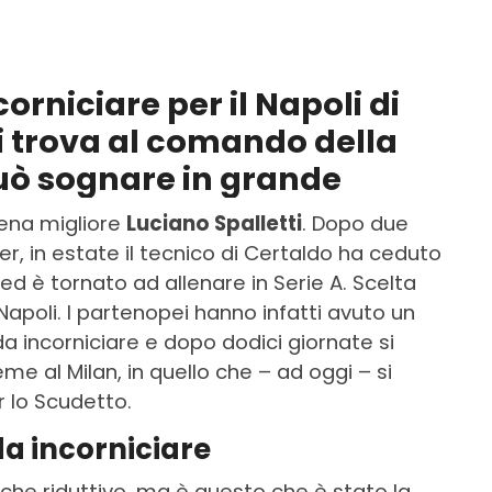
orniciare per il Napoli di
si trova al comando della
 può sognare in grande
cena migliore
Luciano Spalletti
. Dopo due
er, in estate il tecnico di Certaldo ha ceduto
 ed è tornato ad allenare in Serie A. Scelta
 Napoli. I partenopei hanno infatti avuto un
 incorniciare e dopo dodici giornate si
 al Milan, in quello che – ad oggi – si
 lo Scudetto.
da incorniciare
nche riduttivo, ma è questo che è stato la