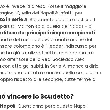
o è invece la difesa. Forse il maggiore
gioni. Quella del Napoli è infatti, per
to in Serie A
. Solamente quattro i gol subiti
artita. Ma non solo, quella del Napoli – al
e difesa dei principali cinque campionati
to, parte del merito è ovviamente anche del
ensore colombiano è il leader indiscusso per
e ha già totalizzati sette, con appena tre
emo difensore della Real Sociedad Alex
on otto gol subiti. In Serie A, manco a dirlo,
ifesa meno battuta è anche quella con più reti
l doppio rispetto alle seconde, tutte ferme a
può vincere lo Scudetto?
 Napoli
. Quest’anno però questo Napoli