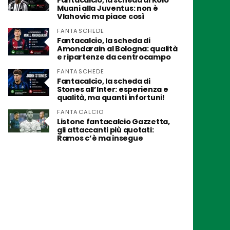
Fantacalcio, la scheda di Kolo
Muani alla Juventus: non è
Vlahovic ma piace così
FANTASCHEDE
Fantacalcio, la scheda di
Amondarain al Bologna: qualità
e ripartenze da centrocampo
FANTASCHEDE
Fantacalcio, la scheda di
Stones all’Inter: esperienza e
qualità, ma quanti infortuni!
FANTACALCIO
Listone fantacalcio Gazzetta,
gli attaccanti più quotati:
Ramos c’è ma insegue