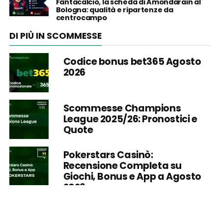
Fantacalcio, la scheda di Amondarain al
Bologna: qualità e ripartenze da
centrocampo
DI PIÙ IN SCOMMESSE
Codice bonus bet365 Agosto
2026
Scommesse Champions
League 2025/26: Pronostici e
Quote
Pokerstars Casinò:
Recensione Completa su
Giochi, Bonus e App a Agosto
2026
Pokerstars App: Tutte le info
prima dell’uso