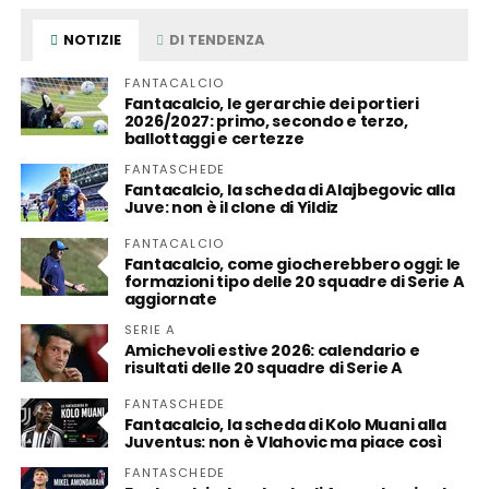
NOTIZIE
DI TENDENZA
FANTACALCIO
Fantacalcio, le gerarchie dei portieri
2026/2027: primo, secondo e terzo,
ballottaggi e certezze
FANTASCHEDE
Fantacalcio, la scheda di Alajbegovic alla
Juve: non è il clone di Yildiz
FANTACALCIO
Fantacalcio, come giocherebbero oggi: le
formazioni tipo delle 20 squadre di Serie A
aggiornate
SERIE A
Amichevoli estive 2026: calendario e
risultati delle 20 squadre di Serie A
FANTASCHEDE
Fantacalcio, la scheda di Kolo Muani alla
Juventus: non è Vlahovic ma piace così
FANTASCHEDE