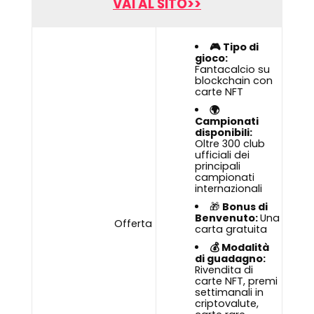
VAI AL SITO>>
🎮 Tipo di
gioco:
Fantacalcio su
blockchain con
carte NFT
🌍
Campionati
disponibili:
Oltre 300 club
ufficiali dei
principali
campionati
internazionali
🎁
Bonus di
Benvenuto:
Una
Offerta
carta gratuita
💰 Modalità
di guadagno:
Rivendita di
carte NFT, premi
settimanali in
criptovalute,