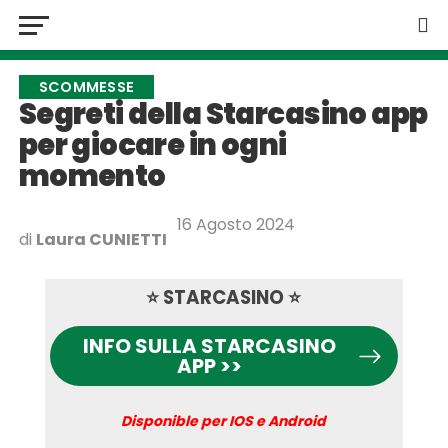
SCOMMESSE
Segreti della Starcasino app
per giocare in ogni
momento
16 Agosto 2024
di
Laura CUNIETTI
⭐️ STARCASINO ⭐️
INFO SULLA STARCASINO
APP >>
Disponible per IOS e Android