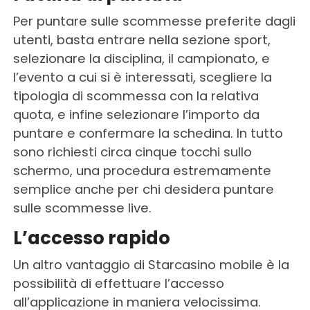
Per puntare sulle scommesse preferite dagli
utenti, basta entrare nella sezione sport,
selezionare la disciplina, il campionato, e
l’evento a cui si è interessati, scegliere la
tipologia di scommessa con la relativa
quota, e infine selezionare l’importo da
puntare e confermare la schedina. In tutto
sono richiesti circa cinque tocchi sullo
schermo, una procedura estremamente
semplice anche per chi desidera puntare
sulle scommesse live.
L’accesso rapido
Un altro vantaggio di Starcasino mobile è la
possibilità di effettuare l’accesso
all’applicazione in maniera velocissima.