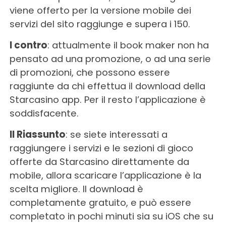
viene offerto per la versione mobile dei
servizi del sito raggiunge e supera i 150.
I contro
: attualmente il book maker non ha
pensato ad una promozione, o ad una serie
di promozioni, che possono essere
raggiunte da chi effettua il download della
Starcasino app. Per il resto l’applicazione è
soddisfacente.
Il Riassunto
: se siete interessati a
raggiungere i servizi e le sezioni di gioco
offerte da Starcasino direttamente da
mobile, allora scaricare l’applicazione è la
scelta migliore. Il download è
completamente gratuito, e può essere
completato in pochi minuti sia su iOS che su