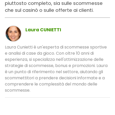
piuttosto completo, sia sulle scommesse
che sul casinò o sulle offerte ai clienti.
Laura CUNIETTI
Laura Cunietti è un'esperta di scommesse sportive
e analisi di case da gioco. Con oltre 10 anni di
esperienza, si specializza nell'ottimizzazione delle
strategie di scommesse, bonus e promozioni. Laura
è un punto di riferimento nel settore, aiutando gli
scommettitori a prendere decisioni informate e a
comprendere le complessità del mondo delle
scommesse.