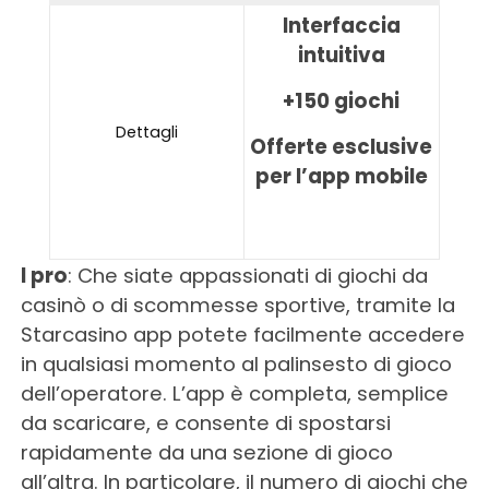
Interfaccia
intuitiva
+150 giochi
Dettagli
Offerte esclusive
per l’app mobile
I pro
: Che siate appassionati di giochi da
casinò o di scommesse sportive, tramite la
Starcasino app potete facilmente accedere
in qualsiasi momento al palinsesto di gioco
dell’operatore. L’app è completa, semplice
da scaricare, e consente di spostarsi
rapidamente da una sezione di gioco
all’altra. In particolare, il numero di giochi che