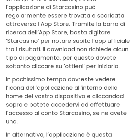
l’applicazione di Starcasino può
regolarmente essere trovata e scaricata
attraverso l’App Store. Tramite la barra di
ricerca dell’App Store, basta digitare
‘Starcasino’ per notare subito l’app ufficiale
tra i risultati. Il download non richiede alcun
tipo di pagamento, per questo dovete
soltanto cliccare su ‘ottieni’ per iniziarlo.
In pochissimo tempo dovreste vedere
l’icona dell’applicazione all’interno della
home del vostro dispositivo e cliccandoci
sopra e potete accedervi ed effettuare
l’accesso al conto Starcasino, se ne avete
uno.
In alternativa, l’applicazione è questa