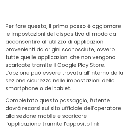
Per fare questo, il primo passo è aggiornare
le impostazioni del dispositivo di modo da
acconsentire all’utilizzo di applicazioni
provenienti da origini sconosciute, ovvero
tutte quelle applicazioni che non vengono
scaricate tramite il Google Play Store.
L’opzione può essere trovata all’interno della
sezione sicurezza nelle impostazioni dello
smartphone o del tablet.
Completato questo passaggio, l’utente
dovrà recarsi sul sito ufficiale dell’operatore
alla sezione mobile e scaricare
l’applicazione tramite l’apposito link