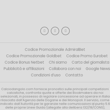
Codice Promozionale AdmiralBet
Codice Promozionale Goldbet
Codice Promo Eurobet
Codice Bonus Netbet
Chi siamo
Carta del giornalista
Pubblicità e affiliazioni
Collabora con noi
Google News
Condizioni d’uso
Contatto
Calciodangolo.com fornisce pronostici sulle principali competizioni
calcistiche, confronta quote e offerte dei Bookmakers da noi
selezionati, in possesso di regolare concessione ad operare in Italia
rilasciata dall’Agenzia delle Dogane e dei Monopoli. Il servizio, come
indicato dall’Autorità per le garanzie nelle comunicazioni al punto 5.6
delle proprie Linee Guida (allegate alla delibera 132/19/CONS),