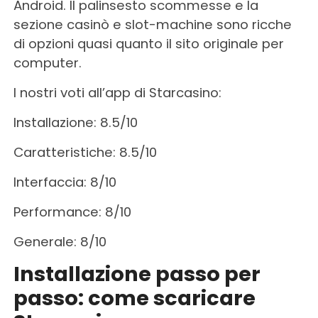
Android. Il palinsesto scommesse e la
sezione casinò e slot-machine sono ricche
di opzioni quasi quanto il sito originale per
computer.
I nostri voti all’app di Starcasino:
Installazione: 8.5/10
Caratteristiche: 8.5/10
Interfaccia: 8/10
Performance: 8/10
Generale: 8/10
Installazione passo per
passo: come scaricare