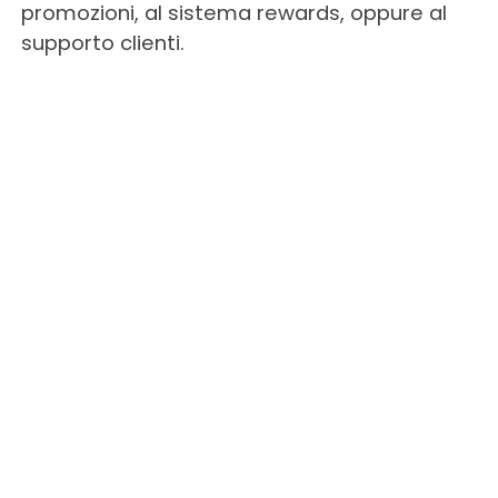
promozioni, al sistema rewards, oppure al
supporto clienti.