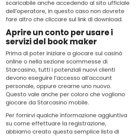
scaricabile anche accedendo al sito ufficiale
dell’operatore, in questo caso non dovrete
fare altro che cliccare sul link di download.
Aprire un conto per usare i
servizi del book maker
Prima di poter iniziare a giocare sul casinò
online o nella sezione scommesse di
Starcasino, tutti i potenziali nuovi clienti
devono eseguire l’accesso all’account
personale, oppure crearne uno nuovo.
Questo vale anche per coloro che vogliono
giocare da Starcasino mobile.
Per fornirvi qualche informazione aggiuntiva
su come effettuare la registrazione,
abbiamo creato questa semplice lista di