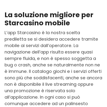
La soluzione migliore per
Starcasino mobile
L’app Starcasino è la nostra scelta
prediletta se si desidera accedere tramite
mobile ai servizi dall’operatore. La
navigazione dell’app risulta essere quasi
sempre fluida, e non è spesso soggetta a
bug o crash, anche se naturalmente non ne
è immune. Il catalogo giochi e i servizi offerti
sono più che soddisfacenti, anche se ancora
non è disponibile il live streaming oppure
una promozione è riservata solo
all’applicazione. In ogni caso si può
comunque accedere ad un palinsesto