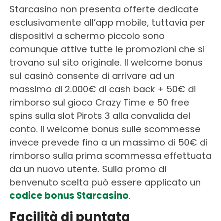
Starcasino non presenta offerte dedicate
esclusivamente all’app mobile, tuttavia per
dispositivi a schermo piccolo sono
comunque attive tutte le promozioni che si
trovano sul sito originale. Il welcome bonus
sul casinò consente di arrivare ad un
massimo di 2.000€ di cash back + 50€ di
rimborso sul gioco Crazy Time e 50 free
spins sulla slot Pirots 3 alla convalida del
conto. Il welcome bonus sulle scommesse
invece prevede fino a un massimo di 50€ di
rimborso sulla prima scommessa effettuata
da un nuovo utente. Sulla promo di
benvenuto scelta può essere applicato un
codice bonus Starcasino
.
Facilità di puntata