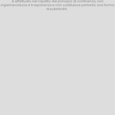
è effettuato nel rispetto del principio di continenza, non
ingannevolezza e trasparenza e non costituisce pertanto una forma
di pubblicità.