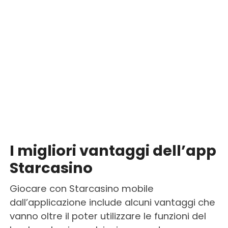
I migliori vantaggi dell’app
Starcasino
Giocare con Starcasino mobile
dall’applicazione include alcuni vantaggi che
vanno oltre il poter utilizzare le funzioni del