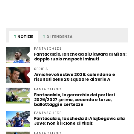
NOTIZIE
DI TENDENZA
FANTASCHEDE
Fantacalcio, la scheda di Diawara al Milan:
doppio ruolo ma pochi minuti
SERIE A
Amichevoli estive 2026: calendario e
risultati delle 20 squadre di Serie A
FANTACALCIO
Fantacalcio, le gerarchie dei portieri
2026/2027: primo, secondo e terzo,
ballottaggi e certezze
FANTASCHEDE
Fantacalcio, la scheda di Alajbegovic alla
Juve: non è il clone di Yildiz
FANTACALCIO