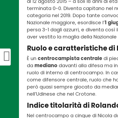
al 12 agosto 2015 – a soli 18 anni di e
terminata 0-0. Diventa capitano nel n
categoria nel 2019. Dopo tante convoca
Nazionale maggiore, esordisce l’
1 giu
persa 3-1 dagli azzurri, e diventa così
aver vestito la maglia della Nazionale 
Ruolo e caratteristiche 
È un
centrocampista centrale
di pie
da
mediano
davanti alla difesa ma i
ruolo di interno di centrocampo. In 
come difensore centrale, ruolo che h
però quasi sempre giocato da median
nell’Udinese che nel Crotone.
Indice titolarità di Rola
Nel centrocampo a cinque di Nicola 