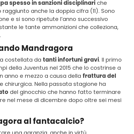
pa spesso in sanzioni disciplinari
che
o raggiunto anche la doppia cifra (11). Sono
otone e si sono ripetute l’anno successivo
ostante le tante ammonizioni che colleziona,
.
olando Mandragora
ta costellata da
tanti infortuni gravi
. Il primo
pi della Juventus nel 2015 che lo costrinse a
un anno e mezzo a causa della
frattura del
chirurgica. Nella passata stagione ha
ato
del ginocchio che hanno fatto terminare
are nel mese di dicembre dopo oltre sei mesi
gora al fantacalcio?
are una garanzia, anche in virtù