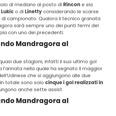
ruolo di mediano al posto di
Rincon
e sia
i
Lukic
o di
Linetty
considerando le scarse
e di campionato. Qualora il tecnico granata
gora sarà sempre uno dei punti fermi del
ia con uno dei precedenti.
lando Mandragora al
quasi due stagioni, infatti il suo ultimo gol
ta l’annata nella quale ha segnato il maggior
dell’Udinese che si aggiungono alle due
in totale sono solo
cinque i gol realizzati in
ungono anche sette assist.
lando Mandragora al