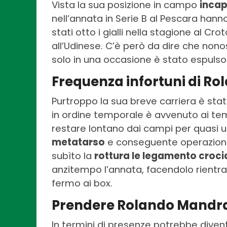
Vista la sua posizione in campo
incap
nell’annata in Serie B al Pescara hann
stati otto i gialli nella stagione al Cr
all’Udinese. C’è però da dire che non
solo in una occasione è stato espulso
Frequenza infortuni di R
Purtroppo la sua breve carriera è sta
in ordine temporale è avvenuto ai tem
restare lontano dai campi per quasi 
metatarso
e conseguente operazione 
subìto la
rottura le legamento croci
anzitempo l’annata, facendolo rientr
fermo ai box.
Prendere Rolando Mandra
In termini di presenze potrebbe divent