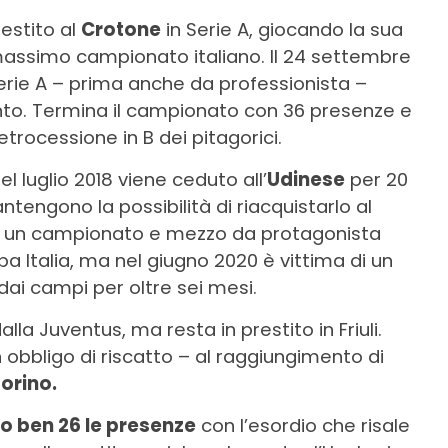
estito al
Crotone
in Serie A, giocando la sua
assimo campionato italiano. Il 24 settembre
erie A – prima anche da professionista –
vento. Termina il campionato con 36 presenze e
etrocessione in B dei pitagorici.
l luglio 2018 viene ceduto all’
Udinese
per 20
ntengono la possibilità di riacquistarlo al
ca un campionato e mezzo da protagonista
pa Italia, ma nel giugno 2020 è vittima di un
dai campi per oltre sei mesi.
lla Juventus, ma resta in prestito in Friuli.
 obbligo di riscatto – al raggiungimento di
orino.
o ben 26 le presenze
con l’esordio che risale