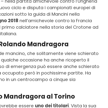
tà – nella partita amichevole contro l’Ungheria
uovo ciclo e disputa i campionati europei di
zioni sotto la guida di Mancini nella
gno 2018
nell’amichevole contro la Francia
 il primo calciatore nella storia del Crotone ad
italiana.
di Rolando Mandragora
de mancino, che solitamente viene schierato
n qualche occasione ha anche ricoperto il
caso di emergenza può essere anche schierato
a occupato però in pochissime partite. Ha
o in un centrocampo a cinque sia
ndo Mandragora al Torino
dovrebbe essere
uno dei titolari
. Vista la sua