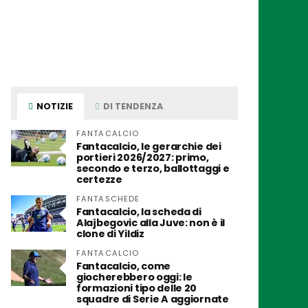
NOTIZIE
DI TENDENZA
FANTACALCIO
Fantacalcio, le gerarchie dei
portieri 2026/2027: primo,
secondo e terzo, ballottaggi e
certezze
FANTASCHEDE
Fantacalcio, la scheda di
Alajbegovic alla Juve: non è il
clone di Yildiz
FANTACALCIO
Fantacalcio, come
giocherebbero oggi: le
formazioni tipo delle 20
squadre di Serie A aggiornate