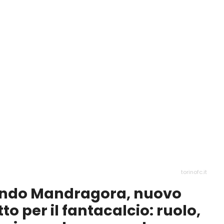
torinofc.it
lando Mandragora, nuovo
to per il fantacalcio: ruolo,