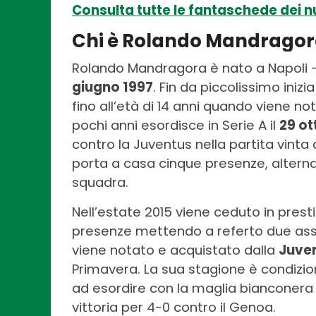
Consulta tutte le fantaschede dei nu
Chi è Rolando Mandrago
Rolando Mandragora è nato a Napoli – 
giugno 1997
. Fin da piccolissimo inizia
fino all’età di 14 anni quando viene n
pochi anni esordisce in Serie A il
29 ot
contro la Juventus nella partita vint
porta a casa cinque presenze, alterna
squadra.
Nell’estate 2015 viene ceduto in prest
presenze mettendo a referto due assis
viene notato e acquistato dalla
Juve
Primavera. La sua stagione è condizi
ad esordire con la maglia bianconera i
vittoria per 4-0 contro il Genoa.