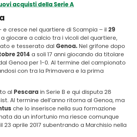
ovi acquisti della Serie A
ra
e cresce nel quartiere di Scampia – il
29
 a giocare a calcio tra i vicoli del quartiere,
otato e tesserato dal
Genoa.
Nel grifone dopo
tobre 2014
a soli 17 anni giocando da titolare
a dal Genoa per 1-0. Al termine del campionato
ndosi con tra la Primavera e la prima
ito al
Pescara
in Serie B e qui disputa 28
t. Al termine dell’anno ritorna al Genoa, ma
ntus
che lo inserisce nella sua formazione
onata da un infortunio ma riesce comunque
l 23 aprile 2017 subentrando a Marchisio nella