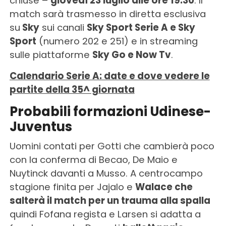
chiuse –
giovedì 23 luglio alle ore 19:30
. Il
match sarà trasmesso in diretta esclusiva
su
Sky
sui canali
Sky Sport Serie A e Sky
Sport
(numero 202 e 251) e in streaming
sulle piattaforme
Sky Go e Now Tv
.
Calendario Serie A: date e dove vedere le
partite della 35^ giornata
Probabili formazioni Udinese-
Juventus
Uomini contati per Gotti che cambierà poco
con la conferma di Becao, De Maio e
Nuytinck davanti a Musso. A centrocampo
stagione finita per Jajalo e
Walace che
salterà il match per un trauma alla spalla
quindi Fofana regista e Larsen si adatta a