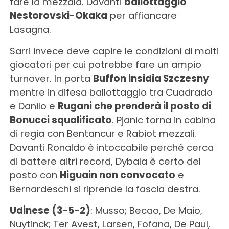
fare la mezzala. Davanti
ballottaggio
Nestorovski-Okaka
per affiancare
Lasagna.
Sarri invece deve capire le condizioni di molti
giocatori per cui potrebbe fare un ampio
turnover. In porta
Buffon insidia Szczesny
mentre in difesa ballottaggio tra Cuadrado
e Danilo e
Rugani che prenderà il posto di
Bonucci squalificato
. Pjanic torna in cabina
di regia con Bentancur e Rabiot mezzali.
Davanti Ronaldo è intoccabile perché cerca
di battere altri record, Dybala è certo del
posto con
Higuain non convocato
e
Bernardeschi si riprende la fascia destra.
Udinese (3-5-2)
: Musso; Becao, De Maio,
Nuytinck; Ter Avest, Larsen, Fofana, De Paul,