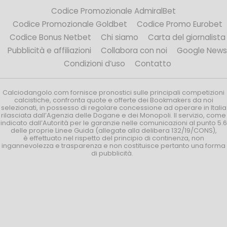
Codice Promozionale AdmiralBet
Codice Promozionale Goldbet
Codice Promo Eurobet
Codice Bonus Netbet
Chi siamo
Carta del giornalista
Pubblicità e affiliazioni
Collabora con noi
Google News
Condizioni d’uso
Contatto
Calciodangolo.com fornisce pronostici sulle principali competizioni
calcistiche, confronta quote e offerte dei Bookmakers da noi
selezionati, in possesso di regolare concessione ad operare in Italia
rilasciata dall’Agenzia delle Dogane e dei Monopoli. Il servizio, come
indicato dall’Autorità per le garanzie nelle comunicazioni al punto 5.6
delle proprie Linee Guida (allegate alla delibera 132/19/CONS),
è effettuato nel rispetto del principio di continenza, non
ingannevolezza e trasparenza e non costituisce pertanto una forma
di pubblicità.