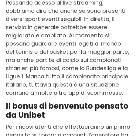
Passando adesso al live streaming,
dobbiamo dire che anche se sono presenti
diversi sport eventi seguibili in diretta, il
servizio in generale potrebbe essere
migliorato e ampliato. Al momento si
possono guardare eventi legati al mondo
del tennis e del basket per la maggior parte,
ma anche partite di calcio sui campionati
stranieri più famosi, come la Bundesliga e la
Ligue 1. Manca tutto il campionato principale
italiano, tuttavia questa è una situazione
comune a molte altre app di scommesse.
Il bonus di benvenuto pensato
da Unibet
Per i nuovi utenti che effettueranno un primo
deposito sul proprio account, l’operatore ha