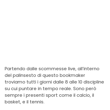
Partendo dalle scommesse live, all’interno
del palinsesto di questo bookmaker
troviamo tutti i giorni dalle 8 alle 10 discipline
su cui puntare in tempo reale. Sono però
sempre i presenti sport come il calcio, il
basket, e il tennis.