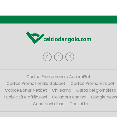
Codice Promozionale AdmiralBet
Codice Promozionale Goldbet
Codice Promo Eurobet
Codice Bonus Netbet
Chi siamo
Carta del giornalista
Pubblicità e affiliazioni
Collabora con noi
Google News
Condizioni d’uso
Contatto