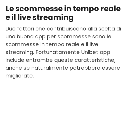
Le scommesse in tempo reale
e il live streaming
Due fattori che contribuiscono alla scelta di
una buona app per scommesse sono le
scommesse in tempo reale e il live
streaming. Fortunatamente Unibet app
include entrambe queste caratteristiche,
anche se naturalmente potrebbero essere
migliorate.