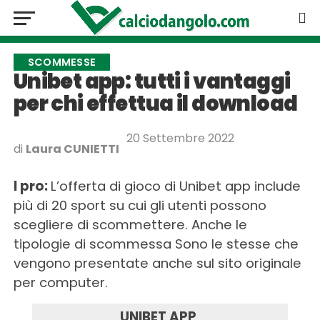
SCOMMESSE
Unibet app: tutti i vantaggi
per chi effettua il download
20 Settembre 2022
di
Laura CUNIETTI
I pro:
L’offerta di gioco di Unibet app include
più di 20 sport su cui gli utenti possono
scegliere di scommettere. Anche le
tipologie di scommessa Sono le stesse che
vengono presentate anche sul sito originale
per computer.
UNIBET APP