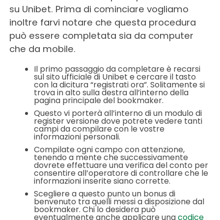
su Unibet. Prima di cominciare vogliamo
inoltre farvi notare che questa procedura
può essere completata sia da computer
che da mobile.
Il primo passaggio da completare è recarsi
sul sito ufficiale di Unibet e cercare il tasto
con la dicitura “registrati ora”. Solitamente si
trova in alto sulla destra all’interno della
pagina principale del bookmaker.
Questo vi porterà all’interno di un modulo di
register versione dove potrete vedere tanti
campi da compilare con le vostre
informazioni personali.
Compilate ogni campo con attenzione,
tenendo a mente che successivamente
dovrete effettuare una verifica del conto per
consentire all’operatore di controllare che le
informazioni inserite siano corrette.
Scegliere a questo punto un bonus di
benvenuto tra quelli messi a disposizione dal
bookmaker. Chi lo desidera può
eventualmente anche applicare una
codice