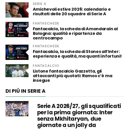
SERIE A
Amichevoli estive 2026: calendario e
risultati delle 20 squadre di Serie A
FANTASCHEDE
Fantacalcio, la scheda di Amondarain al
Bologna: qualità e ripartenze da
centrocampo
FANTASCHEDE
Fantacalcio, la scheda di Stones all’Inter:
esperienza e qualità, ma quanti infortuni!
FANTACALCIO
Listone fantacalcio Gazzetta, gli
attaccanti più quotati: Ramos c’è ma
insegue
DI PIÙ IN SERIE A
Serie A 2026/27, gli squalificati
per la prima giornata: Inter
senza Mkhitaryan, due
giornate a un jolly da