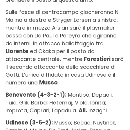
Sulle fasce di centrocampo giocheranno N.
Molina a destra e Stryger Larsen a sinistra,
mentre in mezzo Arslan sarà il playmaker
basso con De Paul e Pereyra che agiranno
da interni. In attacco ballottaggio tra
Llorente
ed Okaka per il posto da
attaccante centrale, mentre
Forestieri
sarà
il secondo attaccante dello scacchiere di
Gotti. L’unico diffidato in casa Udinese è il
numero uno
Musso
.
Benevento (4-3-2-1):
Montipò; Depaoli,
Tuia, Glik, Barba; Hetemaj, Viola, Ionita;
Improta, Caprari; Lapadula.
All.
Inzaghi
Udinese (3-5-2):
Musso; Becao, Nuytinck,