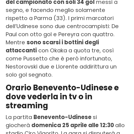
del campionato con soli 34 gol
messi a
segno, e facendo meglio solamente
rispetto a Parma (33). I primi marcatori
dell’Udinese sono due centrocampisti: De
Paul con otto gol e Pereyra con quattro.
Mentre
sono scarsi i bottini degli
attaccanti
con Okaka a quota tre, così
come Pussetto che è però infortunato,
Nestorovski due e Llorente addirittura un
solo gol segnato.
Orario Benevento-Udinese e
dove vederla in tv o in
streaming
La partita
Benevento-Udinese
si
giocherà
domenica 25 aprile alle 12:30
allo
stadio Ciro Vigorito. La gara si disputerà a