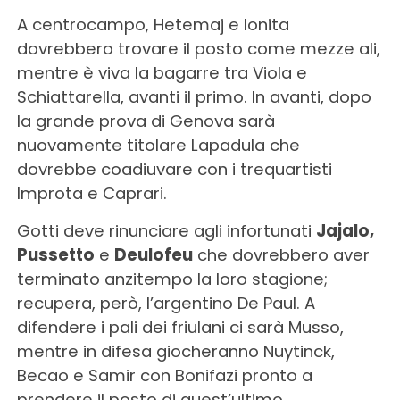
A centrocampo, Hetemaj e Ionita
dovrebbero trovare il posto come mezze ali,
mentre è viva la bagarre tra Viola e
Schiattarella, avanti il primo. In avanti, dopo
la grande prova di Genova sarà
nuovamente titolare Lapadula che
dovrebbe coadiuvare con i trequartisti
Improta e Caprari.
Gotti deve rinunciare agli infortunati
Jajalo,
Pussetto
e
Deulofeu
che dovrebbero aver
terminato anzitempo la loro stagione;
recupera, però, l’argentino De Paul. A
difendere i pali dei friulani ci sarà Musso,
mentre in difesa giocheranno Nuytinck,
Becao e Samir con Bonifazi pronto a
prendere il posto di quest’ultimo.