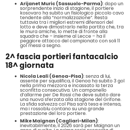
Arijanet Muric (Sassuolo-Parma)
: dopo un
sorprendente inizio di stagione, il portiere
kosovaro ha subito un fisiologico piccolo cavo
tendente alla “normalizzazione”. Resta
tuttavia tra i migliori estremi difensori del
lotto e deve dimostrarlo nella partita che, tra
le mura amiche, lo mette di fronte alla
squadra che – insieme al Lecce – ha il
peggiore attacco del campionato con soli 11
gol messi a segno.
2^ fascia portieri fantacalcio
18^ giornata
Nicola Leali (Genoa-Pisa)
: senza di lui,
assente per squalifica, il Genoa ha subito 3 gol
nella prima mezzora e incassato la terza
sconfitta consecutiva. Un campanello
d’allarme per De Rossi che deve subito dare
una nuova sferzata alla stagione del Grifone.
La sfida salvezza col Pisa sarà tesa e intensa,
ma i rossoblu contano su una grande
prestazione del loro portiere.
Mike Maignan (Cagliari-Milan)
:
inevitabilmente, il 2026 sarà per Maignan un