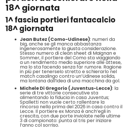
18^ giornata
1^ fascia portieri fantacalcio
18^ giornata
Jean Butez (Como-Udinese)
: numeri da
big, anche se gli manca abbastanza
ingenerosamente la giusta considerazione.
Stesso numero di clean sheet di Maignan e
Sommer, il portiere del Como sta viaggiando
a un rendimento medio superiore alle attese,
ma lo sta facendo senza far rumore. Ragione
in più per tenerselo stretto e schierarlo nel
match casalingo contro un’Udinese solida,
ma lontana dall’idea di una macchina da gol.
Michele Di Gregorio (Juventus-Lecce)
: la
serie di tre vittorie consecutive sta
alimentando la fiducia in casa Juventus;
Spalletti non vuole certo rallentare la
rincorsa nella prima del 2026 in casa contro il
Lecce. Il portiere ex Monza è anch’egli in
crescita, con due porte inviolate nelle ultime
3 di campionato: punta al tris per iniziare
l’anno col sorriso.