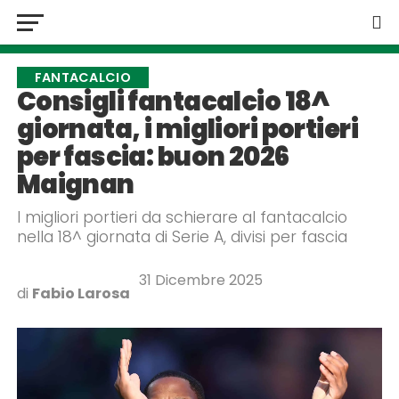
FANTACALCIO
Consigli fantacalcio 18^
giornata, i migliori portieri
per fascia: buon 2026
Maignan
I migliori portieri da schierare al fantacalcio
nella 18^ giornata di Serie A, divisi per fascia
31 Dicembre 2025
di
Fabio Larosa