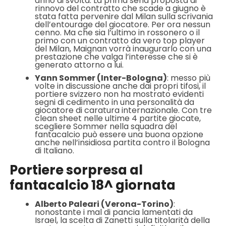
anno di svolta. La prima seria proposta di
rinnovo del contratto che scade a giugno è
stata fatta pervenire dal Milan sulla scrivania
dell’entourage del giocatore. Per ora nessun
cenno. Ma che sia l’ultimo in rossonero o il
primo con un contratto da vero top player
del Milan, Maignan vorrà inaugurarlo con una
prestazione che valga l’interesse che si è
generato attorno a lui.
Yann Sommer (Inter-Bologna)
: messo più
volte in discussione anche dai propri tifosi, il
portiere svizzero non ha mostrato evidenti
segni di cedimento in una personalità da
giocatore di caratura internazionale. Con tre
clean sheet nelle ultime 4 partite giocate,
scegliere Sommer nella squadra del
fantacalcio può essere una buona opzione
anche nell’insidiosa partita contro il Bologna
di Italiano.
Portiere sorpresa al
fantacalcio 18^ giornata
Alberto Paleari (Verona-Torino)
:
nonostante i mal di pancia lamentati da
Israel, la scelta di Zanetti sulla titolarità della