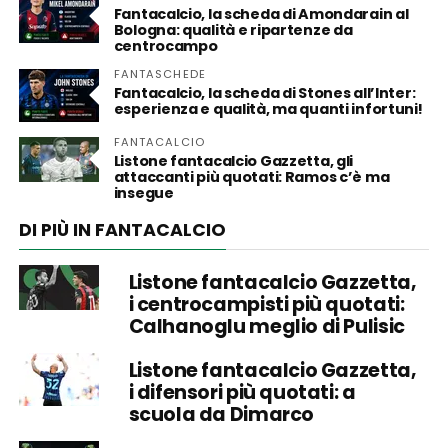
Fantacalcio, la scheda di Amondarain al
Bologna: qualità e ripartenze da
centrocampo
FANTASCHEDE
Fantacalcio, la scheda di Stones all’Inter:
esperienza e qualità, ma quanti infortuni!
FANTACALCIO
Listone fantacalcio Gazzetta, gli
attaccanti più quotati: Ramos c’è ma
insegue
DI PIÙ IN FANTACALCIO
Listone fantacalcio Gazzetta,
i centrocampisti più quotati:
Calhanoglu meglio di Pulisic
Listone fantacalcio Gazzetta,
i difensori più quotati: a
scuola da Dimarco