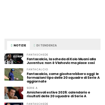
NOTIZIE
DI TENDENZA
FANTASCHEDE
Fantacalcio, la scheda di Kolo Muani alla
Juventus: non è Vlahovic ma piace così
FANTACALCIO
Fantacalcio, come giocherebbero oggi: le
formazioni tipo delle 20 squadre di Serie A
aggiornate
SERIE A
Amichevoli estive 2026: calendario e
risultati delle 20 squadre di Serie A
FANTASCHEDE