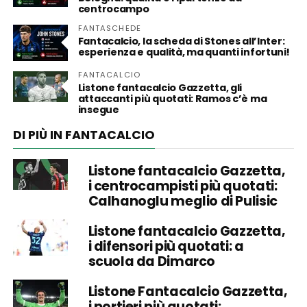
centrocampo
FANTASCHEDE
Fantacalcio, la scheda di Stones all’Inter:
esperienza e qualità, ma quanti infortuni!
FANTACALCIO
Listone fantacalcio Gazzetta, gli
attaccanti più quotati: Ramos c’è ma
insegue
DI PIÙ IN FANTACALCIO
Listone fantacalcio Gazzetta,
i centrocampisti più quotati:
Calhanoglu meglio di Pulisic
Listone fantacalcio Gazzetta,
i difensori più quotati: a
scuola da Dimarco
Listone Fantacalcio Gazzetta,
i portieri più quotati: