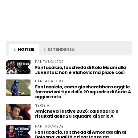
NOTIZIE
DI TENDENZA
FANTASCHEDE
Fantacalcio, la scheda di Kolo Muani alla
Juventus: non è Vlahovic ma piace così
FANTACALCIO
Fantacalcio, come giocherebbero oggi: le
formazioni tipo delle 20 squadre di Serie A
aggiornate
SERIE A
Amichevoli estive 2026: calendario e
risultati delle 20 squadre di Serie A
FANTASCHEDE
Fantacalcio, la scheda di Amondarain al
Bologna: qualità e ripartenze da