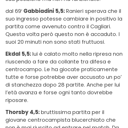
dal 69′
Gabbiadini 5,5:
Ranieri sperava che il
suo ingresso potesse cambiare in positivo la
partita come avvenuto contro il Cagliari.
Questa volta però questo non è accaduto. I
suoi 20 minuti non sono stati fruttuosi.
Ekdal 5,5:
lui è calato molto nella ripresa non
riuscendo a fare da collante tra difesa e
centrocampo. Le ha giocate praticamente
tutte e forse potrebbe aver accusato un po’
di stanchezza dopo 28 partite. Anche per lui
l’età avanza e forse ogni tanto dovrebbe
riposare.
Thorsby 4,5:
bruttissima partita per il
giovane centrocampista blucerchiato che
non è mai riuscito ad entrare nel match. Da