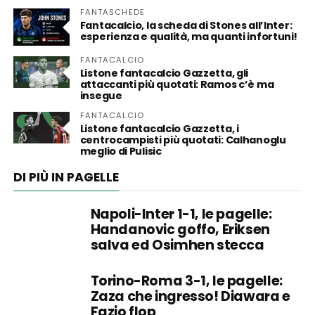
FANTASCHEDE
Fantacalcio, la scheda di Stones all’Inter:
esperienza e qualità, ma quanti infortuni!
FANTACALCIO
Listone fantacalcio Gazzetta, gli
attaccanti più quotati: Ramos c’è ma
insegue
FANTACALCIO
Listone fantacalcio Gazzetta, i
centrocampisti più quotati: Calhanoglu
meglio di Pulisic
DI PIÙ IN PAGELLE
Napoli-Inter 1-1, le pagelle:
Handanovic goffo, Eriksen
salva ed Osimhen stecca
Torino-Roma 3-1, le pagelle:
Zaza che ingresso! Diawara e
Fazio flop