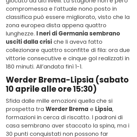
giocato ad alti livelli. La stagione non è però
compromessa e l’attuale nono posto in
classifica può essere migliorato, visto che la
zona europea dista appena quattro
lunghezze.
I neri di Germania sembrano
usciti dalla crisi
che li aveva fatto
collezionare quattro sconfitte di fila: ora due
vittorie consecutive e cinque gol realizzati in
180 minuti. All’andata finì 1-1.
Werder Brema-Lipsia (sabato
10 aprile alle ore 15:30)
Sfida dalle mille emozioni quella che si
prospetta tra
Werder Brema
e
Lipsia
,
formazioni in cerca di riscatto. I padroni di
casa sembrano aver staccato la spina, ma i
30 punti conquistati non possono far