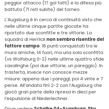
peggior attacco (17 gol fatti) e la difesa più
battuta (71 reti subite) del torneo.
L’Augsburg è in cerca di continuità visto che
nelle ultime cinque partite giocate ha
riportato due sconfitte e tre vittorie. La
squadra di Herrlick
non sembra risentire del
fattore campo
: 18 punti conquistati tra le
mura amiche, 14 fuori, ma una sola sconfitta
(vs Wolfsburg 0-2) nelle ultime quattro sfide
casalinghe (poi due vittorie, un pareggio). In
trasferta, invece non conosce mezze
misure: appena due i pareggi, poi 4 vinte e 7
perse. All’andata finì 2-2 con l’Augsburg che
giocò gran parte della ripresa in dieci per
l’espulsione di Niederlechner.
Dove vedere
Schalke 04-Augsburg
:
Sky