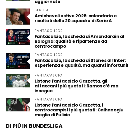
aggiornate
SERIE A
Amichevoli estive 2026: calendario e
risultati delle 20 squadre di Serie A
FANTASCHEDE
Fantacalcio, la scheda di Amondarain al
Bologna: qualità e ripartenze da
centrocampo
FANTASCHEDE
Fantacalcio, la scheda di Stones all’Inter:
esperienza e qualità, ma quanti infortuni!
FANTACALCIO
Listone fantacalcio Gazzetta, gli
attaccanti più quotati: Ramos c’è ma
insegue
FANTACALCIO
Listone fantacalcio Gazzetta, i
centrocampisti più quotati: Calhanoglu
meglio di Pulisic
DI PIÙ IN BUNDESLIGA