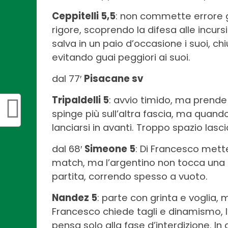
Ceppitelli 5,5
: non commette errore g
rigore, scoprendo la difesa alle incursi
salva in un paio d’occasione i suoi, 
evitando guai peggiori ai suoi.
dal 77′
Pisacane sv
Tripaldelli 5
: avvio timido, ma prende f
spinge più sull’altra fascia, ma quando
lanciarsi in avanti. Troppo spazio lasc
dal 68′
Simeone 5
: Di Francesco mette
match, ma l’argentino non tocca una p
partita, correndo spesso a vuoto.
Nandez 5
: parte con grinta e voglia, 
Francesco chiede tagli e dinamismo, 
pensa solo alla fase d’interdizione. In