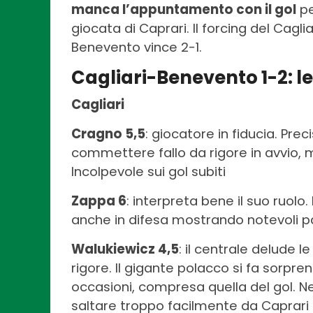
manca l’appuntamento con il gol
pe
giocata di Caprari. Il forcing del Caglia
Benevento vince 2-1.
Cagliari-Benevento 1-2: l
Cagliari
Cragno 5,5
: giocatore in fiducia. Prec
commettere fallo da rigore in avvio, m
Incolpevole sui gol subiti
Zappa 6
: interpreta bene il suo ruolo.
anche in difesa mostrando notevoli pas
Walukiewicz 4,5
: il centrale delude l
rigore. Il gigante polacco si fa sorpre
occasioni, compresa quella del gol. Nel 
saltare troppo facilmente da Caprari i