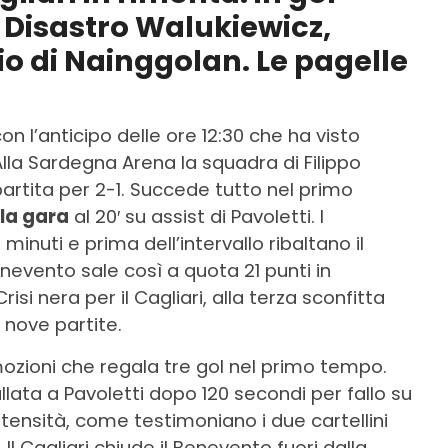
. Disastro Walukiewicz,
io di Nainggolan. Le pagelle
on l’anticipo delle ore 12:30 che ha visto
Alla Sardegna Arena la squadra di Filippo
 partita per 2-1. Succede tutto nel primo
la gara
al 20′ su assist di Pavoletti. I
minuti e prima dell’intervallo ribaltano il
Benevento sale così a quota 21 punti in
isi nera per il Cagliari, alla terza sconfitta
 nove partite.
ozioni che regala tre gol nel primo tempo.
ullata a Pavoletti dopo 120 secondi per fallo su
ensità, come testimoniano i due cartellini
i. Il Cagliari chiude il Benevento fuori dalla