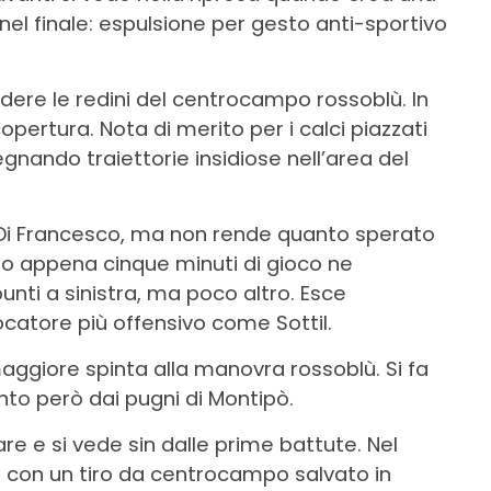
nel finale: espulsione per gesto anti-sportivo
ndere le redini del centrocampo rossoblù. In
copertura. Nota di merito per i calci piazzati
nando traiettorie insidiose nell’area del
 Di Francesco, ma non rende quanto sperato
o appena cinque minuti di gioco ne
unti a sinistra, ma poco altro. Esce
giocatore più offensivo come Sottil.
maggiore spinta alla manovra rossoblù. Si fa
into però dai pugni di Montipò.
are e si vede sin dalle prime battute. Nel
o con un tiro da centrocampo salvato in