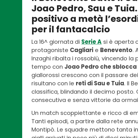
Joao Pedro, Sau e Tuia
positivo a metà l’esord
per il fantacalcio
La 16^ giornata di
Serie A
si è aperta c
protagoniste
Cagliari
e
Benevento
. 
Inzaghi ribalta i rossoblù, vincendo la
tempo con
Joao Pedro che sblocca 
giallorossi crescono con il passare dei 
risultano con le
reti di Sau e Tuia
. Il 
classifica, blindando il decimo posto. Cr
consecutiva e senza vittorie da ormai
Un match scoppiettante e ricco di em
Tanti episodi, a partire dalla rete ann
Montipò. Le squadre mettono tanta int
gialli arrivati in poco più di dieci minut