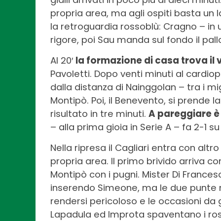
propria area, ma agli ospiti basta un 
la retroguardia rossoblù: Cragno – in 
rigore, poi Sau manda sul fondo il pall
Al 20′
la formazione di casa trova i
Pavoletti. Dopo venti minuti al cardiopa
dalla distanza di Nainggolan – tra i 
Montipò. Poi, il Benevento, si prende la
risultato in tre minuti.
A pareggiare è
– alla prima gioia in Serie A – fa 2-1 su
Nella ripresa il Cagliari entra con altr
propria area. Il primo brivido arriva c
Montipò con i pugni. Mister Di Frances
inserendo Simeone, ma le due punte no
rendersi pericoloso e le occasioni da g
Lapadula ed Improta spaventano i ross