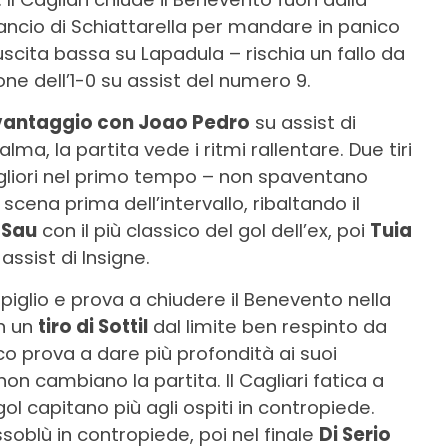
lancio di Schiattarella per mandare in panico
uscita bassa su Lapadula – rischia un fallo da
one dell’1-0 su assist del numero 9.
l vantaggio con Joao Pedro
su assist di
lma, la partita vede i ritmi rallentare. Due tiri
migliori nel primo tempo – non spaventano
 scena prima dell’intervallo, ribaltando il
 Sau
con il più classico del gol dell’ex, poi
Tuia
 assist di Insigne.
o piglio e prova a chiudere il Benevento nella
on un
tiro di Sottil
dal limite ben respinto da
co prova a dare più profondità ai suoi
n cambiano la partita. Il Cagliari fatica a
ol capitano più agli ospiti in contropiede.
oblù in contropiede, poi nel finale
Di Serio