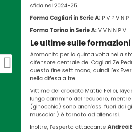
sfida nel 2024-25.
Forma Cagliari in Serie A:
P V P V N P
Forma Torino in Serie A:
V V N N P V
Le ultime sulle formazioni
Ammonito per la quinta volta nella sta
difensore centrale del Cagliari Ze Ped
questo fine settimana, quindi l’ex Eve
nella difesa a tre.
Vittime del crociato Mattia Felici, Ri
lungo cammino del recupero, mentre J
(ginocchio) sono anch’essi fuori dai g
muscolari) è tornato ad allenarsi.
Inoltre, l’esperto attaccante
Andrea B