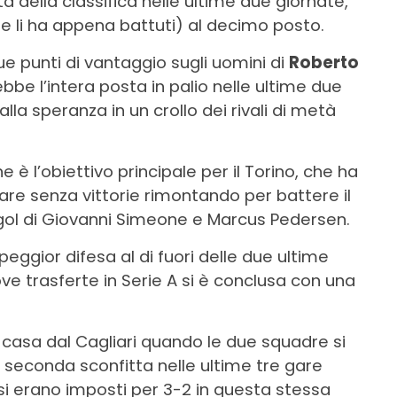
a della classifica nelle ultime due giornate,
he li ha appena battuti) al decimo posto.
ue punti di vantaggio sugli uomini di
Roberto
rebbe l’intera posta in palio nelle ultime due
lla speranza in un crollo dei rivali di metà
e è l’obiettivo principale per il Torino, che ha
gare senza vittorie rimontando per battere il
i gol di Giovanni Simeone e Marcus Pedersen.
a peggior difesa al di fuori delle due ultime
ove trasferte in Serie A si è conclusa con una
n casa dal Cagliari quando le due squadre si
 seconda sconfitta nelle ultime tre gare
si erano imposti per 3-2 in questa stessa