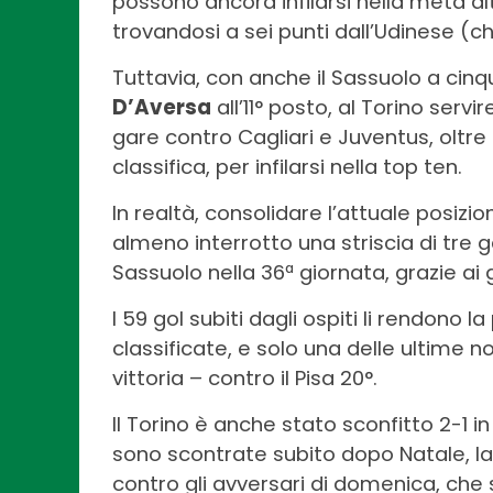
possono ancora infilarsi nella metà alt
trovandosi a sei punti dall’Udinese (c
Tuttavia, con anche il Sassuolo a cinq
D’Aversa
all’11° posto, al Torino servi
gare contro Cagliari e Juventus, oltre a
classifica, per infilarsi nella top ten.
In realtà, consolidare l’attuale posizion
almeno interrotto una striscia di tre 
Sassuolo nella 36ª giornata, grazie a
I 59 gol subiti dagli ospiti li rendono l
classificate, e solo una delle ultime n
vittoria – contro il Pisa 20°.
Il Torino è anche stato sconfitto 2-1 i
sono scontrate subito dopo Natale, la
contro gli avversari di domenica, che 