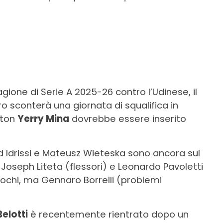
gione di Serie A 2025-26 contro l’Udinese, il
ro sconterà una giornata di squalifica in
rton
Yerry Mina
dovrebbe essere inserito
yad Idrissi e Mateusz Wieteska sono ancora sul
oseph Liteta (flessori) e Leonardo Pavoletti
iochi, ma Gennaro Borrelli (problemi
elotti
è recentemente rientrato dopo un