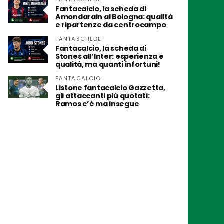
Fantacalcio, la scheda di
Amondarain al Bologna: qualità
e ripartenze da centrocampo
FANTASCHEDE
Fantacalcio, la scheda di
Stones all’Inter: esperienza e
qualità, ma quanti infortuni!
FANTACALCIO
Listone fantacalcio Gazzetta,
gli attaccanti più quotati:
Ramos c’è ma insegue