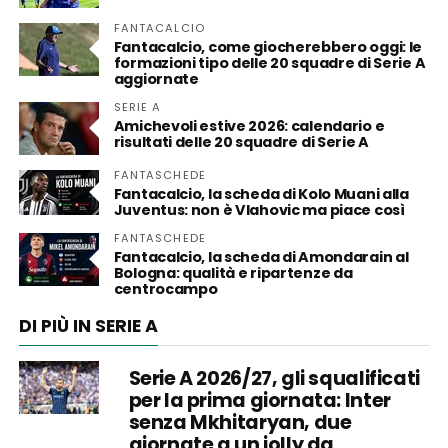
FANTACALCIO
Fantacalcio, come giocherebbero oggi: le
formazioni tipo delle 20 squadre di Serie A
aggiornate
SERIE A
Amichevoli estive 2026: calendario e
risultati delle 20 squadre di Serie A
FANTASCHEDE
Fantacalcio, la scheda di Kolo Muani alla
Juventus: non è Vlahovic ma piace così
FANTASCHEDE
Fantacalcio, la scheda di Amondarain al
Bologna: qualità e ripartenze da
centrocampo
DI PIÙ IN SERIE A
Serie A 2026/27, gli squalificati
per la prima giornata: Inter
senza Mkhitaryan, due
giornate a un jolly da