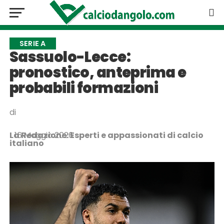
SERIE A
Sassuolo-Lecce:
pronostico, anteprima e
probabili formazioni
di
La Redazione: Esperti e appassionati di calcio
16 Maggio 2026
italiano