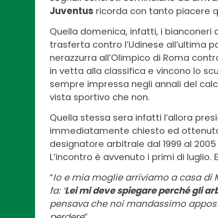
Juventus
ricorda con tanto piacere qu
Quella domenica, infatti, i bianconeri 
trasferta contro l’Udinese all’ultima pa
nerazzurra all’Olimpico di Roma contro
in vetta alla classifica e vincono lo s
sempre impressa negli annali del calci
vista sportivo che non.
Quella stessa sera infatti l’allora pr
immediatamente chiesto ed ottenuto
designatore arbitrale dal 1999 al 2005
L’incontro è avvenuto i primi di luglio
“
Io e mia moglie arriviamo a casa di M
fa: ‘
Lei mi deve spiegare perché gli arb
pensava che noi mandassimo apposta ar
perdere
”.