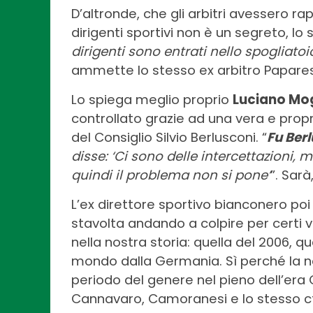
D’altronde, che gli arbitri avessero ra
dirigenti sportivi non è un segreto, l
dirigenti sono entrati nello spogliatoi
ammette lo stesso ex arbitro Papare
Lo spiega meglio proprio
Luciano Mo
controllato grazie ad una vera e propri
del Consiglio Silvio Berlusconi. “
Fu Ber
disse: ‘Ci sono delle intercettazioni,
quindi il problema non si pone’
”. Sar
L’ex direttore sportivo bianconero poi
stavolta andando a colpire per certi v
nella nostra storia: quella del 2006, que
mondo dalla Germania. Sì perché la nos
periodo del genere nel pieno dell’era C
Cannavaro, Camoranesi e lo stesso c