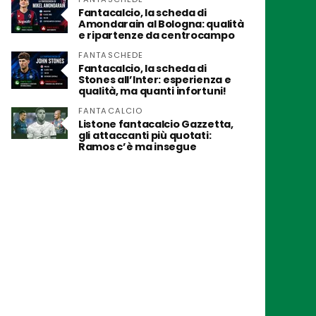
Fantacalcio, la scheda di
Amondarain al Bologna: qualità
e ripartenze da centrocampo
FANTASCHEDE
Fantacalcio, la scheda di
Stones all’Inter: esperienza e
qualità, ma quanti infortuni!
FANTACALCIO
Listone fantacalcio Gazzetta,
gli attaccanti più quotati:
Ramos c’è ma insegue