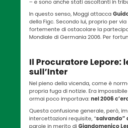
– e sono anche stati ascoltanti in tribu
In questo senso, Moggi attacca
Guido
della Figc. Secondo lui, proprio per v
fortemente di ostacolare la partecipa
Mondiale di Germania 2006. Per fortuna
Il Procuratore Lepore: 
sull’Inter
Nel pieno della vicenda, come è norma
propria fuga di notizie. Era impossibi
ormai poco importava:
nel 2006 c’era
Questa confusione generale, però, imp
intercettazioni requisite, “
salvando” di
parole in merito di
Giandomenico Le