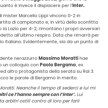
anto è invece il dispiacere per l’
Inter.
di mister Marcello Lippi vincono 0-2 in
rtita di campionato e, in virtù della sconfitta
 la Lazio per 4-2, rimontano i propri avversari
cudetto all’ultimo respiro. Data che rimarrà per
o italiano. Evidentemente, sia da un punto di
esidente nerazzurro
Massimo Moratti
hae
 un colloquio con
Paolo Bergamo
, ex
 ed altro protagonista della serata su Rai 3.
. Ecco le parole di Bergamo in merito:
oratti. Neanche il tempo di sederci e lui mi
itri ce l’hanno sempre con l’Inter’.
Lui
bitri ostili contro di loro per farli