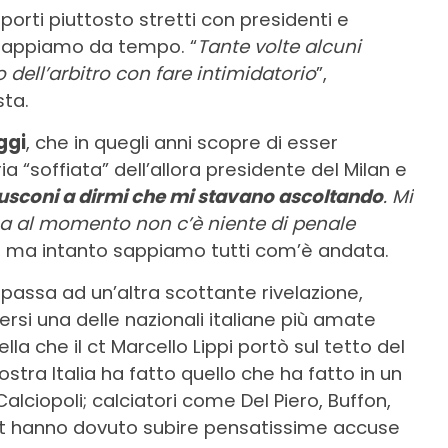
pporti piuttosto stretti con presidenti e
o sappiamo da tempo. “
Tante volte alcuni
o dell’arbitro con fare intimidatorio
”,
sta.
ggi
, che in quegli anni scopre di esser
a “soffiata” dell’allora presidente del Milan e
lusconi a dirmi che mi stavano ascoltando
. Mi
 ma al momento non c’è niente di penale
à, ma intanto sappiamo tutti com’è andata.
 passa ad un’altra scottante rivelazione,
ersi una delle nazionali italiane più amate
lla che il ct Marcello Lippi portò sul tetto del
tra Italia ha fatto quello che ha fatto in un
alciopoli; calciatori come Del Piero, Buffon,
t hanno dovuto subire pensatissime accuse