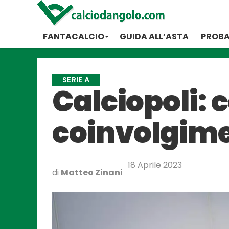
FANTACALCIO
GUIDA ALL’ASTA
PROBA
SERIE A
Calciopoli: 
coinvolgime
18 Aprile 2023
di
Matteo Zinani