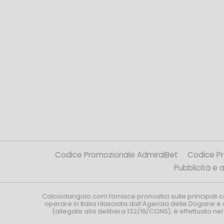
Codice Promozionale AdmiralBet
Codice P
Pubblicità e af
Calciodangolo.com fornisce pronostici sulle principali 
operare in Italia rilasciata dall’Agenzia delle Dogane e 
(allegate alla delibera 132/19/CONS), è effettuato ne