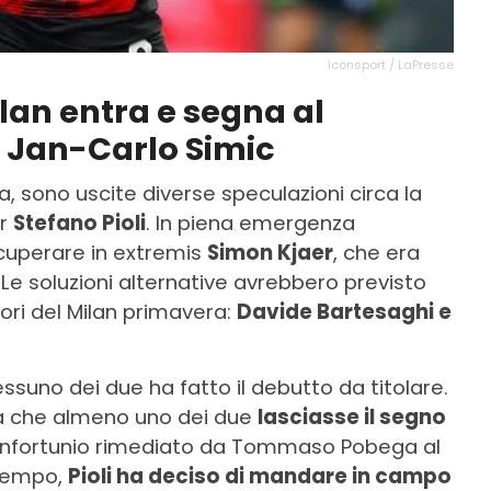
Iconsport / LaPresse
ilan entra e segna al
 è Jan-Carlo Simic
, sono uscite diverse speculazioni circa la
er
Stefano Pioli
. In piena emergenza
recuperare in extremis
Simon Kjaer
, che era
 Le soluzioni alternative avrebbero previsto
sori del Milan primavera:
Davide Bartesaghi e
essuno dei due ha fatto il debutto da titolare.
eva che almeno uno dei due
lasciasse il segno
l’infortunio rimediato da Tommaso Pobega al
 tempo,
Pioli ha deciso di mandare in campo