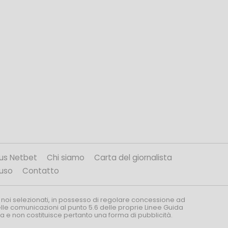
us Netbet
Chi siamo
Carta del giornalista
’uso
Contatto
 noi selezionati, in possesso di regolare concessione ad
nelle comunicazioni al punto 5.6 delle proprie Linee Guida
za e non costituisce pertanto una forma di pubblicità.