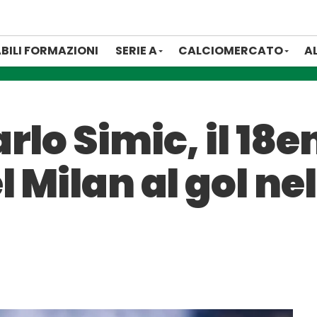
BILI FORMAZIONI
SERIE A
CALCIOMERCATO
A
rlo Simic, il 18
l Milan al gol ne