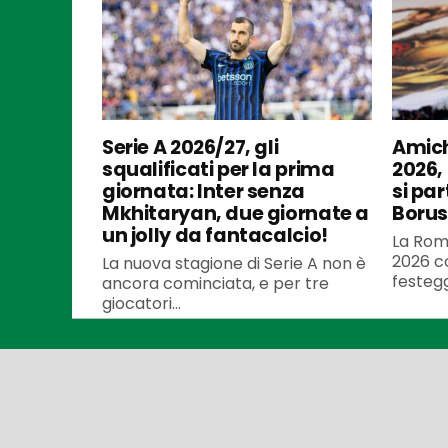
Serie A 2026/27, gli
Amich
squalificati per la prima
2026,
giornata: Inter senza
si par
Mkhitaryan, due giornate a
Borus
un jolly da fantacalcio!
La Roma
2026 co
La nuova stagione di Serie A non è
festegg
ancora cominciata, e per tre
giocatori...