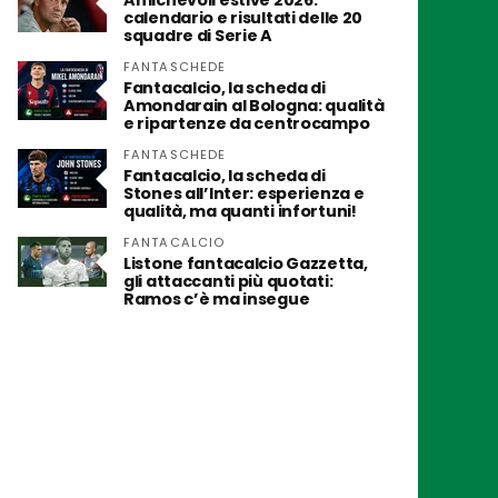
Amichevoli estive 2026:
calendario e risultati delle 20
squadre di Serie A
FANTASCHEDE
Fantacalcio, la scheda di
Amondarain al Bologna: qualità
e ripartenze da centrocampo
FANTASCHEDE
Fantacalcio, la scheda di
Stones all’Inter: esperienza e
qualità, ma quanti infortuni!
FANTACALCIO
Listone fantacalcio Gazzetta,
gli attaccanti più quotati:
Ramos c’è ma insegue