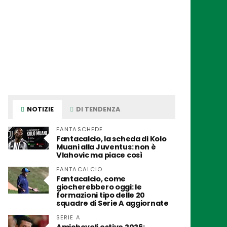
NOTIZIE
DI TENDENZA
FANTASCHEDE
Fantacalcio, la scheda di Kolo
Muani alla Juventus: non è
Vlahovic ma piace così
FANTACALCIO
Fantacalcio, come
giocherebbero oggi: le
formazioni tipo delle 20
squadre di Serie A aggiornate
SERIE A