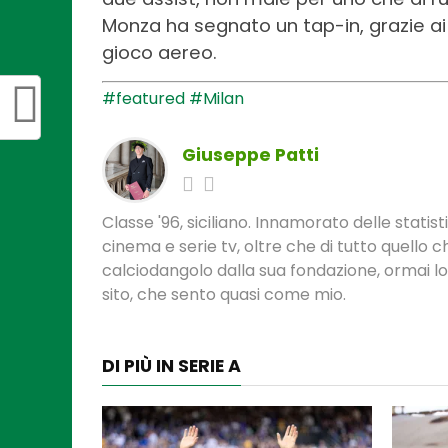
Monza ha segnato un tap-in, grazie a
gioco aereo.
#featured
#Milan
Giuseppe Patti
Classe '96, siciliano. Innamorato delle statis
cinema e serie tv, oltre che di tutto quello
calciodangolo dalla sua fondazione, ormai l
sito, che sento quasi come mio.
DI PIÙ IN SERIE A