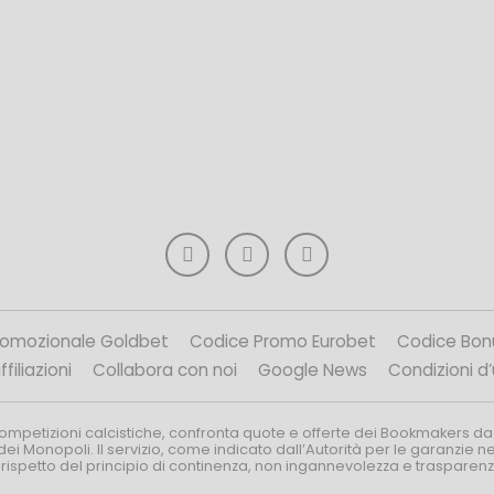
romozionale Goldbet
Codice Promo Eurobet
Codice Bon
filiazioni
Collabora con noi
Google News
Condizioni d
competizioni calcistiche, confronta quote e offerte dei Bookmakers da
dei Monopoli. Il servizio, come indicato dall’Autorità per le garanzie 
l rispetto del principio di continenza, non ingannevolezza e trasparen