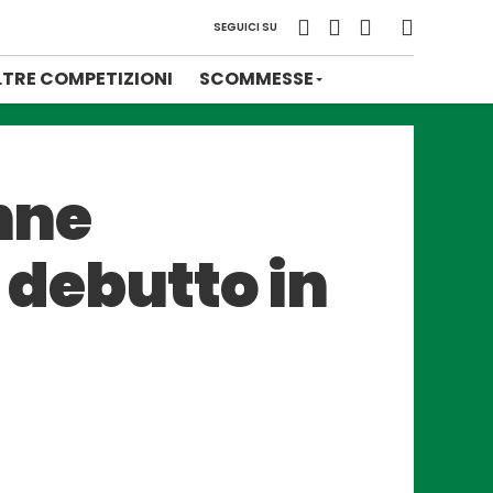
SEGUICI SU
LTRE COMPETIZIONI
SCOMMESSE
enne
l debutto in