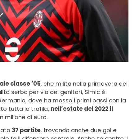
ale classe ’05
, che milita nella primavera del
ità serba per via dei genitori, Simic è
Germania, dove ha mosso i primi passi con la
o tutta la trafila,
nell’estate del 2022 il
un milione di euro.
ocato
37 partite
, trovando anche due gol e
lo fa il difensore centrale. Anche se contro il