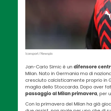
Iconsport / Newspix
Jan-Carlo Simic è un
difensore centr
Milan. Nato in Germania ma di nazional
cresciuto calcisticamente proprio in 
maglia dello Stoccarda. Dopo aver fatt
passaggio al Milan primavera
, per 
Con la primavera del Milan ha già gi
due assist, non male per uno che di ruo