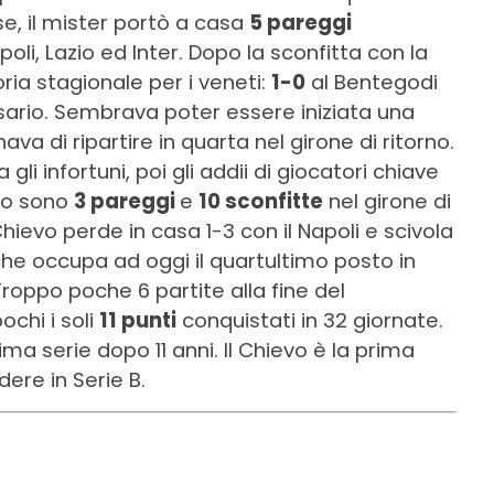
e, il mister portò a casa
5 pareggi
oli, Lazio ed Inter. Dopo la sconfitta con la
ria stagionale per i veneti:
1-0
al Bentegodi
rsario. Sembrava poter essere iniziata una
va di ripartire in quarta nel girone di ritorno.
gli infortuni, poi gli addii di giocatori chiave
tato sono
3 pareggi
e
10 sconfitte
nel girone di
 Chievo perde in casa 1-3 con il Napoli e scivola
he occupa ad oggi il quartultimo posto in
Troppo poche 6 partite alla fine del
chi i soli
11 punti
conquistati in 32 giornate.
ma serie dopo 11 anni. Il Chievo è la prima
ere in Serie B.