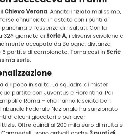
il
Chievo Verona
. Annata iniziata malissimo,
 forse annunciata in estate con i punti di
 panchina e l’assenza di risultati. Con la
a 32^ giornata di
Serie A
, i clivensi scivolano a
tualmente occupato da Bologna: distanza
 6 partite di campionato. Torna così in
Serie
ssima serie.
 penalizzazione
a dir poco in salita. La squadra di mister
due partite con Juventus e Fiorentina. Poi
n Empoli e Roma – che hanno lasciato ben
l Tribunale Federale Nazionale ha sanzionato
ti di alcuni giocatori e per aver
ittizie. Oltre quindi ai 200 mila euro di multa e
te Campedelli, sono arrivati anche
3 punti di