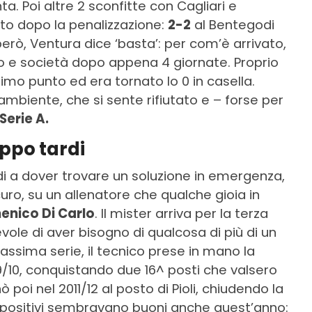
a. Poi altre 2 sconfitte con Cagliari e
uto dopo la penalizzazione:
2-2
al Bentegodi
rò, Ventura dice ‘basta’: per com’è arrivato,
io e società dopo appena 4 giornate. Proprio
rimo punto ed era tornato lo 0 in casella.
mbiente, che si sente rifiutato e – forse per
Serie A.
oppo tardi
di a dover trovare un soluzione in emergenza,
ro, su un allenatore che qualche gioia in
nico Di Carlo
. Il mister arriva per la terza
vole di aver bisogno di qualcosa di più di un
ssima serie, il tecnico prese in mano la
/10, conquistando due 16^ posti che valsero
 poi nel 2011/12 al posto di Pioli, chiudendo la
propositivi sembravano buoni anche quest’anno: