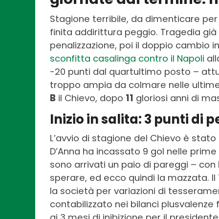
Stagione terribile, da dimenticare per 
finita addirittura peggio. Tragedia già
penalizzazione, poi il doppio cambio in
sconfitta casalinga contro il Napoli
all
-20 punti dal quartultimo posto – at
troppo ampia da colmare nelle ultime
B
il Chievo, dopo
11
gloriosi anni di ma
Inizio in salita: 3 punti di
L’avvio di stagione del Chievo è stato 
D’Anna ha incassato 9 gol nelle prime 
sono arrivati un paio di pareggi – co
sperare, ed ecco quindi la mazzata. I
la società per variazioni di tesseramen
contabilizzato nei bilanci plusvalenze f
ai 3 mesi di inibizione per il presiden