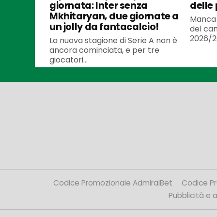
giornata: Inter senza
delle
Mkhitaryan, due giornate a
Manca 
un jolly da fantacalcio!
del cam
2026/20
La nuova stagione di Serie A non è
ancora cominciata, e per tre
giocatori...
Codice Promozionale AdmiralBet
Codice P
Pubblicità e af