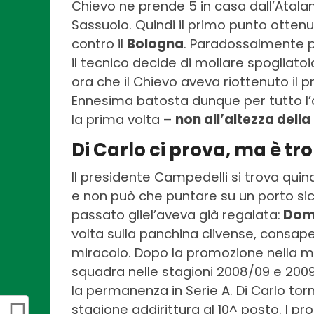
Chievo ne prende 5 in casa dall’Atalant
Sassuolo. Quindi il primo punto otten
contro il
Bologna
. Paradossalmente pe
il tecnico decide di mollare spogliato
ora che il Chievo aveva riottenuto il p
Ennesima batosta dunque per tutto l’a
la prima volta –
non all’altezza della 
Di Carlo ci prova, ma è tr
Il presidente Campedelli si trova quin
e non può che puntare su un porto sicu
passato gliel’aveva già regalata:
Dome
volta sulla panchina clivense, consape
miracolo. Dopo la promozione nella ma
squadra nelle stagioni 2008/09 e 2009
la permanenza in Serie A. Di Carlo tornò
stagione addirittura al 10^ posto. I 