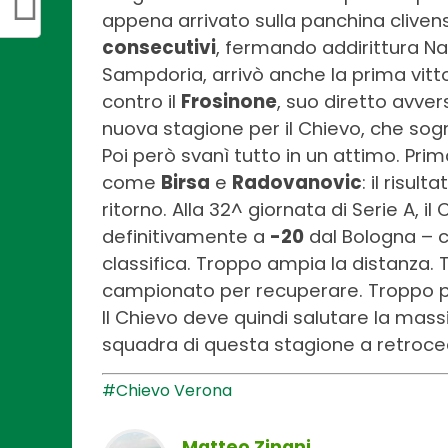
appena arrivato sulla panchina clivens
consecutivi
, fermando addirittura Nap
Sampdoria, arrivò anche la prima vitto
contro il
Frosinone
, suo diretto avve
nuova stagione per il Chievo, che sogna
Poi però svanì tutto in un attimo. Prima 
come
Birsa
e
Radovanovic
: il risul
ritorno. Alla 32^ giornata di Serie A, il
definitivamente a
-20
dal Bologna – c
classifica. Troppo ampia la distanza. 
campionato per recuperare. Troppo po
Il Chievo deve quindi salutare la massi
squadra di questa stagione a retroced
#Chievo Verona
Matteo Zinani