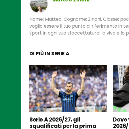
Nome: Matteo. Cognome: Zinani. Classe: poca
voglio essere il tuo punto di riferimento in 
sport in ogni sua sfaccettatura: lo vivo e lo
DI PIÙ IN SERIE A
Serie A 2026/27, gli
Dove v
squalificati per la prima
2026/