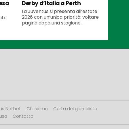
tesa
Derby d’Italia a Perth
La Juventus si presenta all’estate
2026 con un’unica priorità: voltare
ate
pagina dopo una stagione...
us Netbet
Chi siamo
Carta del giornalista
’uso
Contatto