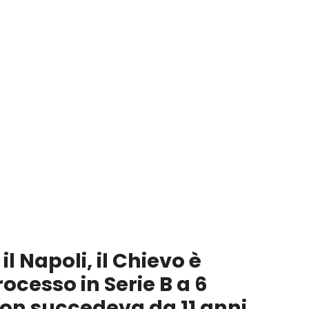
il Napoli, il Chievo è
cesso in Serie B a 6
non succedeva da 11 anni