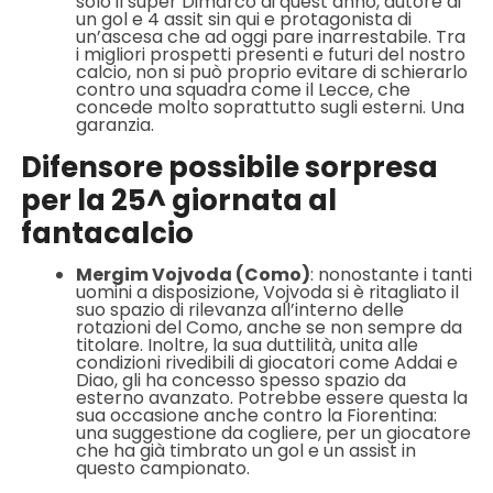
solo il super Dimarco di quest’anno, autore di
un gol e 4 assit sin qui e protagonista di
un’ascesa che ad oggi pare inarrestabile. Tra
i migliori prospetti presenti e futuri del nostro
calcio, non si può proprio evitare di schierarlo
contro una squadra come il Lecce, che
concede molto soprattutto sugli esterni. Una
garanzia.
Difensore possibile sorpresa
per la 25^ giornata al
fantacalcio
Mergim Vojvoda (Como)
: nonostante i tanti
uomini a disposizione, Vojvoda si è ritagliato il
suo spazio di rilevanza all’interno delle
rotazioni del Como, anche se non sempre da
titolare. Inoltre, la sua duttilità, unita alle
condizioni rivedibili di giocatori come Addai e
Diao, gli ha concesso spesso spazio da
esterno avanzato. Potrebbe essere questa la
sua occasione anche contro la Fiorentina:
una suggestione da cogliere, per un giocatore
che ha già timbrato un gol e un assist in
questo campionato.