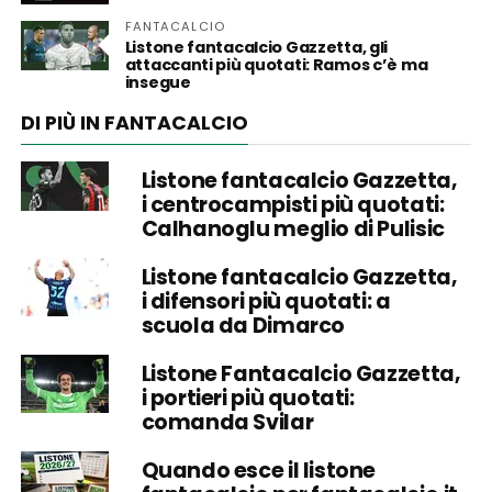
FANTACALCIO
Listone fantacalcio Gazzetta, gli
attaccanti più quotati: Ramos c’è ma
insegue
DI PIÙ IN FANTACALCIO
Listone fantacalcio Gazzetta,
i centrocampisti più quotati:
Calhanoglu meglio di Pulisic
Listone fantacalcio Gazzetta,
i difensori più quotati: a
scuola da Dimarco
Listone Fantacalcio Gazzetta,
i portieri più quotati:
comanda Svilar
Quando esce il listone