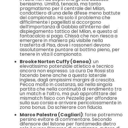
benissimo. Umiltà, tenacia, ma tanto
pragmatismo per il centrale del Milan,
condottiero di una delle difese meno battute
del campionato. Ha solo il problema che
difficilmente i pagellisti si accorgono
dell’importanza di Gabbia all’interno del
dispiegamento tattico del Milan, e questo al
fantacalcio si paga. Chissà che non riesca a
emergere in maniera più visibile nella
trasferta di Pisa, dove i rossoneri devono
assolutamente puntare al bottino pieno, per
tenere in vita il campionato.
Brooke Norton Cuffy (Genoa)
: un
elevatissimo potenziale atletico e tecnico
ancora non espresso. La cura De Rossi sta
facendo bene anche a questo laterale
inglese, dagli ampissimi margini di crescita.
Pecca molto in costanza, sia nella singola
partita che nella continuità di rendimento tra
un match e l’altro, ma può approfittare del
mismatch fisico con Pezzella per affondare
sulla sua corsia e arrivare pericolosamente in
zona bonus. Da schierare con fiducia.
Marco Palestra (Cagliari)
: forse potremmo
persino evitare di commentare. Secondo
difensore del listone per fantamedia dietro