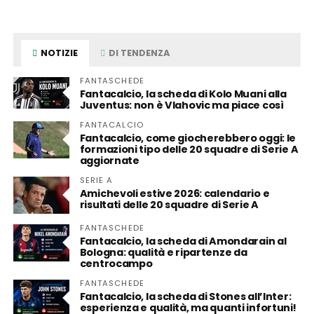
NOTIZIE
DI TENDENZA
FANTASCHEDE
Fantacalcio, la scheda di Kolo Muani alla
Juventus: non è Vlahovic ma piace così
FANTACALCIO
Fantacalcio, come giocherebbero oggi: le
formazioni tipo delle 20 squadre di Serie A
aggiornate
SERIE A
Amichevoli estive 2026: calendario e
risultati delle 20 squadre di Serie A
FANTASCHEDE
Fantacalcio, la scheda di Amondarain al
Bologna: qualità e ripartenze da
centrocampo
FANTASCHEDE
Fantacalcio, la scheda di Stones all’Inter:
esperienza e qualità, ma quanti infortuni!