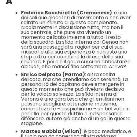
A
Federico Baschirotto (Cremonese)
: è uno
dei soli due giocatori di movimento a non aver
saltato un minuto di questo campionato.
Nicola mette in discussione tutto, ma non il
suo centrale, che pure sta vivendo un
momento delicato insieme a tutto il resto
della squadra. La sfida interna col Genoa non
sarà una passeggiata, ragion per cui ai suoi
muscoli e alla sua esperienza è richiesto uno
step extra per condurre la difesa della sua
squadra. E poi c’è il gol, a cui ci ha abbastanza
abituati, che manca fine settembre. Arriva?
Enrico Delprato (Parma)
: altra scelta
delicata, ma che prendiamo con serenità. La
personalità del capitano deve emergere in
questo momento che può rivelarsi decisivo
per la volata salvezza. La sfida interna al
Verona è una gara tesa che gli emiliani non
possono sbagliare: attenzione massima,
concretezza e – auspichiamo – un bel voto in
pagella per questo duttile e indispensabile
difensore, autore già anche di un gol in questa
stagione.
Matteo Gabbia (Milan)
: è poco mediatico, e
il ruolo non da copertina gli sta addosso