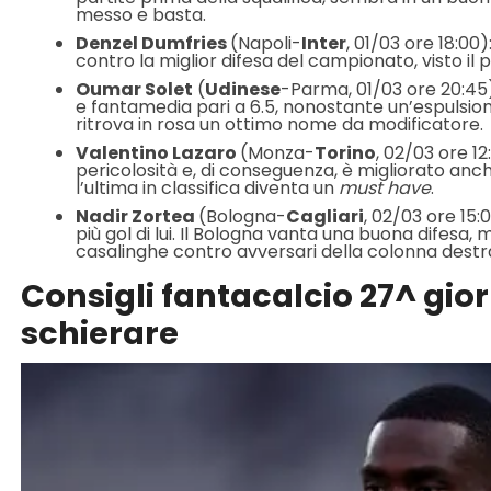
messo e basta.
Denzel Dumfries
(Napoli-
Inter
, 01/03 ore 18:0
contro la miglior difesa del campionato, visto il 
Oumar Solet
(
Udinese
-Parma, 01/03 ore 20:45
e fantamedia pari a 6.5, nonostante un’espulsione.
ritrova in rosa un ottimo nome da modificatore.
Valentino Lazaro
(Monza-
Torino
, 02/03 ore 1
pericolosità e, di conseguenza, è migliorato anc
l’ultima in classifica diventa un
must have
.
Nadir Zortea
(Bologna-
Cagliari
, 02/03 ore 15:
più gol di lui. Il Bologna vanta una buona difesa, 
casalinghe contro avversari della colonna destra 
Consigli fantacalcio 27^ gior
schierare