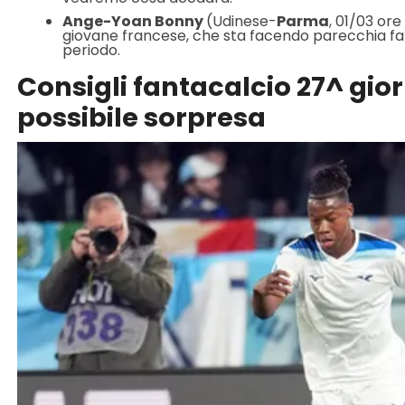
Ange-Yoan Bonny
(Udinese-
Parma
, 01/03 or
giovane francese, che sta facendo parecchia fat
periodo.
Consigli fantacalcio 27^ gio
possibile sorpresa