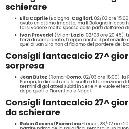
schierare
Elia Caprile
(Bologna-
Cagliari
, 02/03 ore 15:00
avuto un ottimo impatto, ma il Bologna in cas
farsi vedere molto spesso dalle parti dell’area di
Ivan Provedel
(Milan-
Lazio
, 02/03 ore 20:45): tr
terzi di campionato, troppo anche il potenziale o
quel di San Siro non ci fidiamo del portiere dei bi
Consigli fantacalcio 27^ giorn
sorpresa
Jean Butez
(Roma-
Como
, 02/03 ore 18:00): l
Europa, lo dimostrano le scelte di formazione di R
termini di gol attesi subiti in Serie A e vuole ef
dopo quelli a Fiorentina e Napoli.
Consigli fantacalcio 27^ giorn
da schierare
Robin Gosens
(
Fiorentina
-Lecce, 28/02 ore 20:
partite prima della squalifica, sembra in un buo