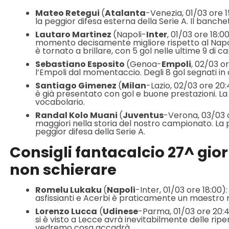
Mateo Retegui
(
Atalanta
-Venezia, 01/03 ore 1
la peggior difesa esterna della Serie A. Il banchet
Lautaro Martinez
(Napoli-
Inter
, 01/03 ore 18:0
momento decisamente migliore rispetto al Napoli.
è tornato a brillare, con 5 gol nelle ultime 9 di 
Sebastiano Esposito
(Genoa-
Empoli
, 02/03 or
l’Empoli dal momentaccio. Degli 8 gol segnati in 
Santiago Gimenez
(
Milan
-Lazio, 02/03 ore 20:
è già presentato con gol e buone prestazioni. L
vocabolario.
Randal Kolo Muani
(
Juventus
-Verona, 03/03 or
maggiori nella storia del nostro campionato. La p
peggior difesa della Serie A.
Consigli fantacalcio 27^ gior
non schierare
Romelu Lukaku
(
Napoli
-Inter, 01/03 ore 18:00
asfissianti e Acerbi è praticamente un maestro
Lorenzo Lucca
(
Udinese
-Parma, 01/03 ore 20:4
si è visto a Lecce avrà inevitabilmente delle rip
vedremo cosa accadrà.