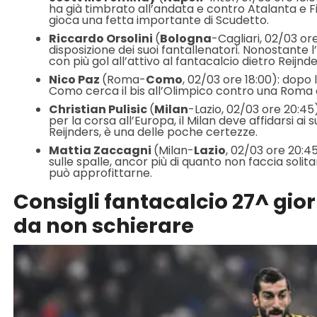
ha già timbrato all’andata e contro Atalanta e Fio
gioca una fetta importante di Scudetto.
Riccardo Orsolini
(
Bologna
-Cagliari, 02/03 ore
disposizione dei suoi fantallenatori. Nonostante
con più gol all’attivo al fantacalcio dietro Reijnde
Nico Paz
(Roma-
Como
, 02/03 ore 18:00): dopo l
Como cerca il bis all’Olimpico contro una Roma 
Christian Pulisic
(
Milan
-Lazio, 02/03 ore 20:45
per la corsa all’Europa, il Milan deve affidarsi ai 
Reijnders, è una delle poche certezze.
Mattia Zaccagni
(Milan-
Lazio
, 02/03 ore 20:4
sulle spalle, ancor più di quanto non faccia solit
può approfittarne.
Consigli fantacalcio 27^ gio
da non schierare