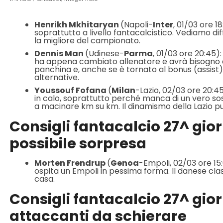
Henrikh Mkhitaryan
(Napoli-
Inter
, 01/03 ore 1
soprattutto a livello fantacalcistico. Vediamo dif
la migliore del campionato.
Dennis Man
(Udinese-
Parma
, 01/03 ore 20:45
ha appena cambiato allenatore e avrà bisogno di
panchina e, anche se è tornato al bonus (assist) 
alternative.
Youssouf Fofana
(
Milan
-Lazio, 02/03 ore 20:4
in calo, soprattutto perché manca di un vero sost
a macinare km su km. Il dinamismo della Lazio può
Consigli fantacalcio 27^ gio
possibile sorpresa
Morten Frendrup
(
Genoa
-Empoli, 02/03 ore 15:
ospita un Empoli in pessima forma. Il danese cla
casa.
Consigli fantacalcio 27^ giorn
attaccanti da schierare