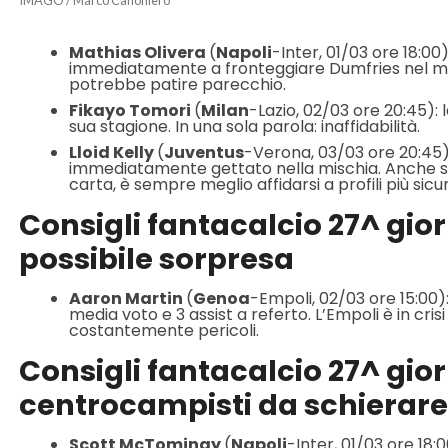
IMAGO / Marco Canoniero
Mathias Olivera
(
Napoli
-Inter, 01/03 ore 18:00):
immediatamente a fronteggiare Dumfries nel ma
potrebbe patire parecchio.
Fikayo Tomori
(
Milan
-Lazio, 02/03 ore 20:45): l
sua stagione. In una sola parola: inaffidabilità.
Lloid Kelly
(
Juventus
-Verona, 03/03 ore 20:45):
immediatamente gettato nella mischia. Anche se 
carta, è sempre meglio affidarsi a profili più sicur
Consigli fantacalcio 27^ gior
possibile sorpresa
Aaron Martin
(
Genoa
-Empoli, 02/03 ore 15:00): 
media voto e 3 assist a referto. L’Empoli è in c
costantemente pericoli.
Consigli fantacalcio 27^ giorn
centrocampisti da schierare
Scott McTominay
(
Napoli
-Inter, 01/03 ore 18: