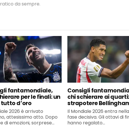
 pratico da sempre.
gli fantamondiale,
Consigli fantamondia
hierare per le finali: un
chi schierare ai quarti
 tutto d’oro
strapotere Bellingha
iale 2026 è arrivato
Il Mondiale 2026 entra nell
imo, attesissimo atto. Dopo
fase decisiva. Gli ottavi di f
 di emozioni, sorprese...
hanno regalato...