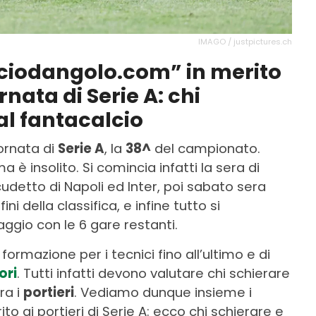
IMAGO / justpictures.ch
alciodangolo.com” in merito
rnata di Serie A: chi
 al fantacalcio
iornata di
Serie A
, la
38^
del campionato.
 insolito. Si comincia infatti la sera di
udetto di Napoli ed Inter, poi sabato sera
i della classifica, e infine tutto si
gio con le 6 gare restanti.
ormazione per i tecnici fino all’ultimo e di
ori
. Tutti infatti devono valutare chi schierare
ra i
portieri
. Vediamo dunque insieme i
to ai portieri di Serie A: ecco chi schierare e