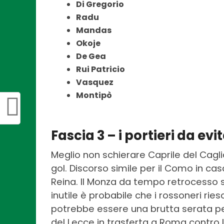
Di Gregorio
Radu
Mandas
Okoje
De Gea
Rui Patricio
Vasquez
Montipò
Fascia 3 – i portieri da ev
Meglio non schierare Caprile del Cagli
gol. Discorso simile per il Como in ca
Reina. Il Monza da tempo retrocesso sa
inutile è probabile che i rossoneri ries
potrebbe essere una brutta serata per 
del Lecce in trasferta a Roma contro 