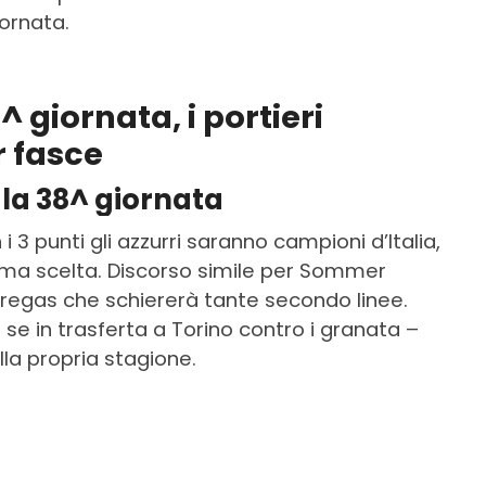
iornata.
 giornata, i portieri
r fasce
r la 38^ giornata
n i 3 punti gli azzurri saranno campioni d’Italia,
ima scelta. Discorso simile per Sommer
abregas che schiererà tante secondo linee.
se in trasferta a Torino contro i granata –
la propria stagione.