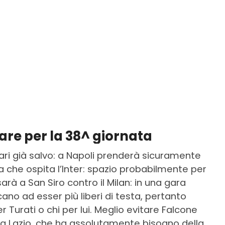
itare per la 38^ giornata
ari già salvo: a Napoli prenderà sicuramente
sa che ospita l’Inter: spazio probabilmente per
rà a San Siro contro il Milan: in una gara
cano ad esser più liberi di testa, pertanto
Turati o chi per lui. Meglio evitare Falcone
la Lazio, che ha assolutamente bisogno della