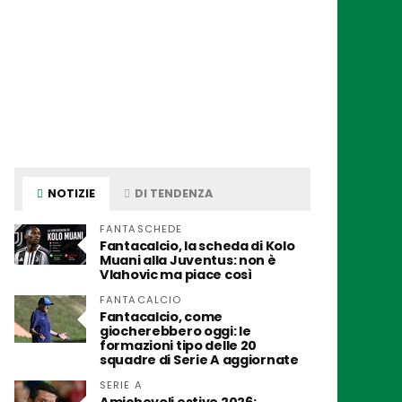
NOTIZIE
DI TENDENZA
FANTASCHEDE
Fantacalcio, la scheda di Kolo
Muani alla Juventus: non è
Vlahovic ma piace così
FANTACALCIO
Fantacalcio, come
giocherebbero oggi: le
formazioni tipo delle 20
squadre di Serie A aggiornate
SERIE A