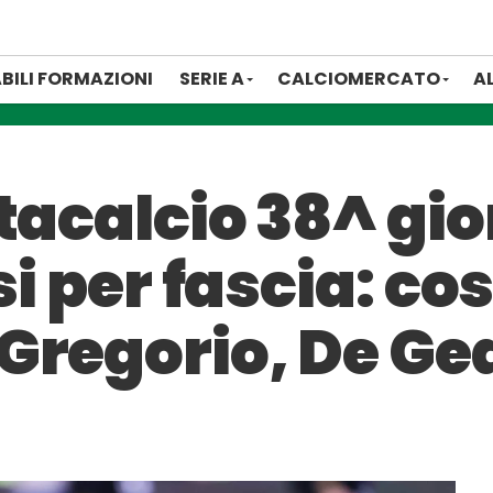
BILI FORMAZIONI
SERIE A
CALCIOMERCATO
A
tacalcio 38^ gio
si per fascia: co
Gregorio, De G