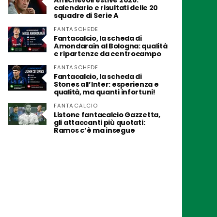
Amichevoli estive 2026:
calendario e risultati delle 20
squadre di Serie A
FANTASCHEDE
Fantacalcio, la scheda di
Amondarain al Bologna: qualità
e ripartenze da centrocampo
FANTASCHEDE
Fantacalcio, la scheda di
Stones all’Inter: esperienza e
qualità, ma quanti infortuni!
FANTACALCIO
Listone fantacalcio Gazzetta,
gli attaccanti più quotati:
Ramos c’è ma insegue