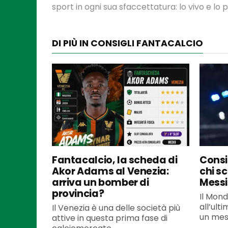
sport in ogni sua sfaccettatura: lo vivo e lo
DI PIÙ IN CONSIGLI FANTACALCIO
Fantacalcio, la scheda di
Consi
Akor Adams al Venezia:
chi sc
arriva un bomber di
Messi
provincia?
Il Mond
all’ult
Il Venezia è una delle società più
un mese
attive in questa prima fase di