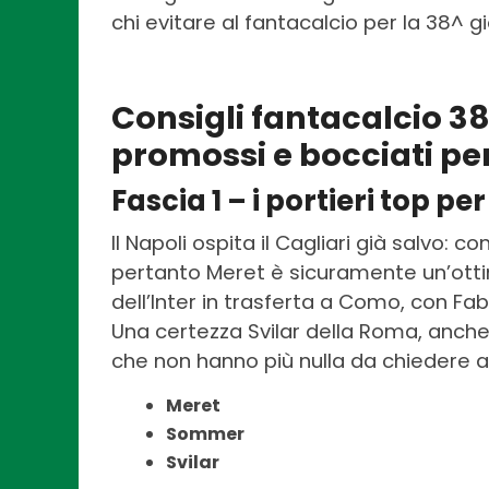
chi evitare al fantacalcio per la 38^ g
Consigli fantacalcio 38^
promossi e bocciati pe
Fascia 1 – i portieri top pe
Il Napoli ospita il Cagliari già salvo: co
pertanto Meret è sicuramente un’ott
dell’Inter in trasferta a Como, con F
Una certezza Svilar della Roma, anche 
che non hanno più nulla da chiedere al
Meret
Sommer
Svilar