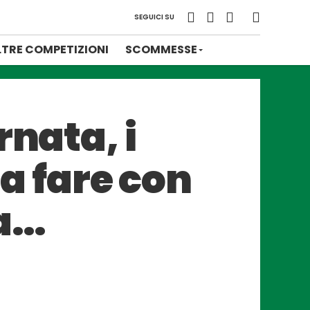
SEGUICI SU
LTRE COMPETIZIONI
SCOMMESSE
rnata, i
sa fare con
ea…