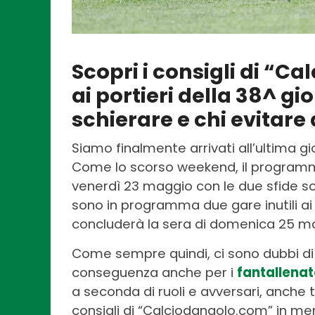
Scopri i consigli di “C
ai portieri della 38^ gio
schierare e chi evitare
Siamo finalmente arrivati all’ultima g
Come lo scorso weekend, il programma è
venerdì 23 maggio con le due sfide sc
sono in programma due gare inutili ai fin
concluderà la sera di domenica 25 mag
Come sempre quindi, ci sono dubbi di f
conseguenza anche per i
fantallenat
a seconda di ruoli e avversari, anche t
consigli di “Calciodangolo.com” in meri