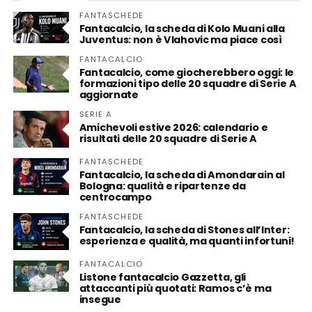
FANTASCHEDE
Fantacalcio, la scheda di Kolo Muani alla
Juventus: non è Vlahovic ma piace così
FANTACALCIO
Fantacalcio, come giocherebbero oggi: le
formazioni tipo delle 20 squadre di Serie A
aggiornate
SERIE A
Amichevoli estive 2026: calendario e
risultati delle 20 squadre di Serie A
FANTASCHEDE
Fantacalcio, la scheda di Amondarain al
Bologna: qualità e ripartenze da
centrocampo
FANTASCHEDE
Fantacalcio, la scheda di Stones all’Inter:
esperienza e qualità, ma quanti infortuni!
FANTACALCIO
Listone fantacalcio Gazzetta, gli
attaccanti più quotati: Ramos c’è ma
insegue