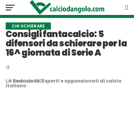
CHI SCHIERARE
Consigli fantacalcio: 5
difensori da schierare per la
16^ giornata di Serie A
di
La Redazione: Esperti e appassionati di calcio
5 Gennaio 2021
italiano