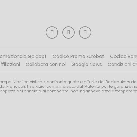
romozionale Goldbet
Codice Promo Eurobet
Codice Bon
filiazioni
Collabora con noi
Google News
Condizioni d
competizioni calcistiche, confronta quote e offerte dei Bookmakers da
dei Monopoli. Il servizio, come indicato dall’Autorità per le garanzie 
l rispetto del principio di continenza, non ingannevolezza e trasparen