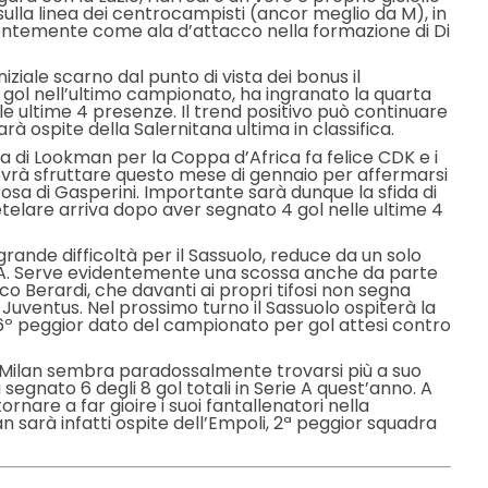
 sulla linea dei centrocampisti (ancor meglio da M), in
entemente come ala d’attacco nella formazione di Di
niziale scarno dal punto di vista dei bonus il
gol nell’ultimo campionato, ha ingranato la quarta
lle ultime 4 presenze. Il trend positivo può continuare
rà ospite della Salernitana ultima in classifica.
za di Lookman per la Coppa d’Africa fa felice CDK e i
dovrà sfruttare questo mese di gennaio per affermarsi
a di Gasperini. Importante sarà dunque la sfida di
elare arriva dopo aver segnato 4 gol nelle ultime 4
rande difficoltà per il Sassuolo, reduce da un solo
ie A. Serve evidentemente una scossa anche da parte
 Berardi, che davanti ai propri tifosi non segna
 Juventus. Nel prossimo turno il Sassuolo ospiterà la
il 6º peggior dato del campionato per gol attesi contro
l Milan sembra paradossalmente trovarsi più a suo
 segnato 6 degli 8 gol totali in Serie A quest’anno. A
rnare a far gioire i suoi fantallenatori nella
an sarà infatti ospite dell’Empoli, 2ª peggior squadra