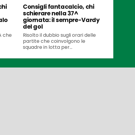
chi
Consigli fantacalcio, chi
schierare nella 37^
alo
giornata: il sempre-Vardy
del gol
 A che
Risolto il dubbio sugli orari delle
partite che coinvolgono le
squadre in lotta per...