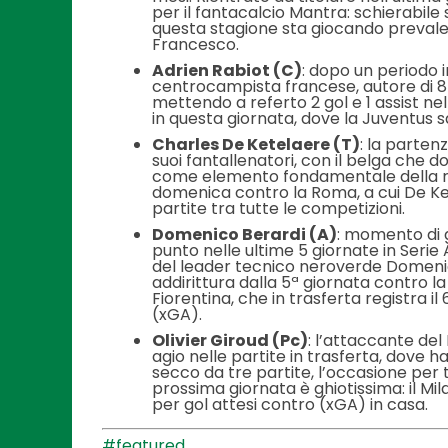
per il fantacalcio Mantra: schierabile
questa stagione sta giocando preval
Francesco.
Adrien Rabiot (C)
: dopo un periodo i
centrocampista francese, autore di 8 
mettendo a referto 2 gol e 1 assist ne
in questa giornata, dove la Juventus sa
Charles De Ketelaere (T)
: la parten
suoi fantallenatori, con il belga che 
come elemento fondamentale della ros
domenica contro la Roma, a cui De Ket
partite tra tutte le competizioni.
Domenico Berardi (A)
: momento di g
punto nelle ultime 5 giornate in Ser
del leader tecnico neroverde Domenico
addirittura dalla 5ª giornata contro la
Fiorentina, che in trasferta registra 
(xGA).
Olivier Giroud (Pc)
: l’attaccante de
agio nelle partite in trasferta, dove ha
secco da tre partite, l’occasione per to
prossima giornata è ghiotissima: il Mil
per gol attesi contro (xGA) in casa.
#featured