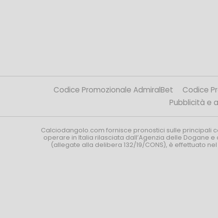
Codice Promozionale AdmiralBet
Codice P
Pubblicità e af
Calciodangolo.com fornisce pronostici sulle principali 
operare in Italia rilasciata dall’Agenzia delle Dogane e 
(allegate alla delibera 132/19/CONS), è effettuato ne