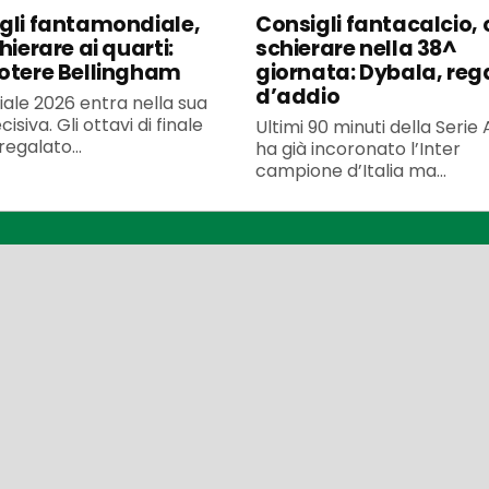
gli fantamondiale,
Consigli fantacalcio, 
hierare ai quarti:
schierare nella 38^
otere Bellingham
giornata: Dybala, reg
d’addio
iale 2026 entra nella sua
isiva. Gli ottavi di finale
Ultimi 90 minuti della Serie
egalato...
ha già incoronato l’Inter
campione d’Italia ma...