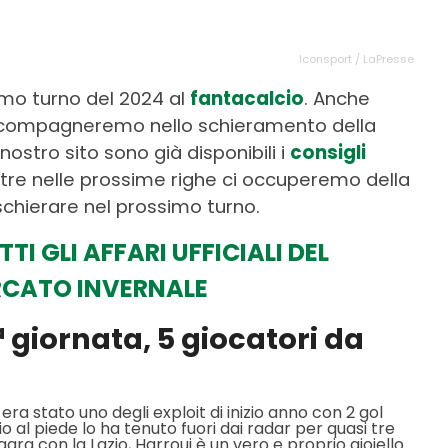
Iconsport / LaPresse
rimo turno del 2024 al
fantacalcio
. Anche
accompagneremo nello schieramento della
ostro sito sono già disponibili i
consigli
tre nelle prossime righe ci occuperemo della
schierare nel prossimo turno.
TI GLI AFFARI UFFICIALI DEL
CATO INVERNALE
ª giornata, 5 giocatori da
 era stato uno degli exploit di inizio anno con 2 gol
o al piede lo ha tenuto fuori dai radar per quasi tre
gara con la Lazio, Harroui è un vero e proprio gioiello