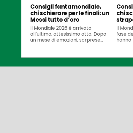
Consigli fantamondiale,
Consi
chi schierare per le finali: un
chi sc
Messi tutto d’oro
strap
Il Mondiale 2026 è arrivato
Il Mond
all’ultimo, attesissimo atto. Dopo
fase dec
un mese di emozioni, sorprese...
hanno r