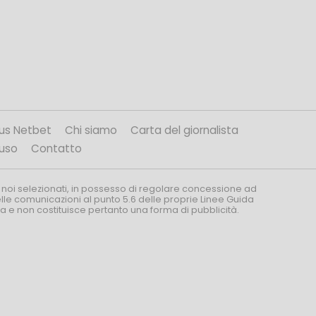
us Netbet
Chi siamo
Carta del giornalista
’uso
Contatto
 noi selezionati, in possesso di regolare concessione ad
nelle comunicazioni al punto 5.6 delle proprie Linee Guida
za e non costituisce pertanto una forma di pubblicità.