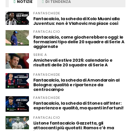
NOTIZIE
DI TENDENZA
FANTASCHEDE
Fantacalcio, la scheda di Kolo Muani alla
Juventus: non è Vlahovic ma piace così
FANTACALCIO
Fantacalcio, come giocherebbero oggi: le
formazioni tipo delle 20 squadre di Serie A
aggiornate
SERIE A
Amichevoli estive 2026: calendario e
risultati delle 20 squadre di Serie A
FANTASCHEDE
Fantacalcio, la scheda di Amondarain al
Bologna: qualità e ripartenze da
centrocampo
FANTASCHEDE
Fantacalcio, la scheda di Stones all’Inter:
esperienza e qualità, ma quanti infortuni!
FANTACALCIO
Listone fantacalcio Gazzetta, gli
attaccanti più quotati: Ramos c’è ma