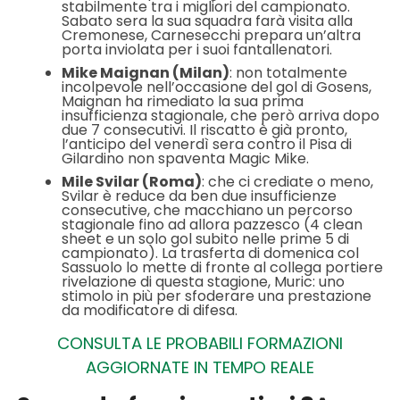
stabilmente tra i migliori del campionato.
Sabato sera la sua squadra farà visita alla
Cremonese, Carnesecchi prepara un’altra
porta inviolata per i suoi fantallenatori.
Mike Maignan (Milan)
: non totalmente
incolpevole nell’occasione del gol di Gosens,
Maignan ha rimediato la sua prima
insufficienza stagionale, che però arriva dopo
due 7 consecutivi. Il riscatto è già pronto,
l’anticipo del venerdì sera contro il Pisa di
Gilardino non spaventa Magic Mike.
Mile Svilar (Roma)
: che ci crediate o meno,
Svilar è reduce da ben due insufficienze
consecutive, che macchiano un percorso
stagionale fino ad allora pazzesco (4 clean
sheet e un solo gol subito nelle prime 5 di
campionato). La trasferta di domenica col
Sassuolo lo mette di fronte al collega portiere
rivelazione di questa stagione, Muric: uno
stimolo in più per sfoderare una prestazione
da modificatore di difesa.
CONSULTA LE PROBABILI FORMAZIONI
AGGIORNATE IN TEMPO REALE