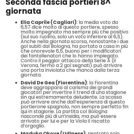
Seconda fascia portieri 8^
giornata
Elia Caprile (Cagliari)
: la media voto da
6,57 dice molto di questo portiere, spesso
molto impegnato ma sempre più che positivo
(sul suo ruolino, solo un voto inferiore al 6,5).
Anche nella giornata scorsa, nonostante i due
gol subiti dal Bologna, ha portato a casa in più
che onorevole 6,5, buono per i modificatori
dei fantallenatori che lo hanno impiegato.
Contro il peggior attacco della Serie A (il
Verona, fermo a 2 gol segnati) può arrivare
una porta inviolata che manca dalla terza
giornata.
David De Gea (Fiorentina)
: la Fiorentina
deve aggrapparsi al carisma dei grandi
giocatori per invertire il trend di una stagione
sin qui estremamente deludente. La scossa
può arrivare anche dall’esperienza di questo
portierone spagnolo, non sempre perfetto fin
qui in stagione. La partita col Bologna
nasconde più di un’insidia, ma può essere
arrivato per lui e per la Viola il riscatto
d’orgoglio.
Maduka Okoye (Udinese)
: rientrato solo