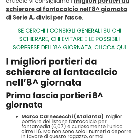
articolo vi consigliamo i
migliori portieri da
schierare al fantacalcio nell’8^ giornata
di Serie A, divisi per fasce
.
SE CERCHI I CONSIGLI GENERALI SU CHI
SCHIERARE, CHI EVITARE E LE POSSIBILI
SORPRESE DELL’8^ GIORNATA, CLICCA QUI
I migliori portieri da
schierare al fantacalcio
nell’8^ giornata
Prima fascia portieri 8^
giornata
Marco Carnesecchi (Atalanta)
: miglior
portiere del listone fantacalcio per
fantamedia (6,07) e curiosamente l’unico
oltre il 6. Ma non sono solo i numeri a deporre
in favore di questo ragazzo, ormai