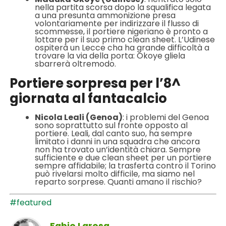
nella partita scorsa dopo la squalifica legata
a una presunta ammonizione presa
volontariamente per indirizzare il flusso di
scommesse, il portiere nigeriano è pronto a
lottare per il suo primo clean sheet. L’Udinese
ospiterà un Lecce cha ha grande difficoltà a
trovare la via della porta: Okoye gliela
sbarrerà oltremodo.
Portiere sorpresa per l’8^
giornata al fantacalcio
Nicola Leali (Genoa)
: i problemi del Genoa
sono soprattutto sul fronte opposto al
portiere. Leali, dal canto suo, ha sempre
limitato i danni in una squadra che ancora
non ha trovato un’identità chiara. Sempre
sufficiente e due clean sheet per un portiere
sempre affidabile; la trasferta contro il Torino
può rivelarsi molto difficile, ma siamo nel
reparto sorprese. Quanti amano il rischio?
#featured
Fabio Larosa