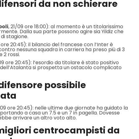
 difensori da non schierare
oli
, 21/09 ore 18:00): al momento è un titolarissimo
rmente. Dalla sua parte possono agire sia Yildiz che
 di stagione.
ore 20:45): il bilancio del francese con l’Inter è
(contro nessuna squadra in carriera ha preso più di 3
e 2 rossi.
09 ore 20:45): l’esordio da titolare è stato positivo
a dell’Atalanta si prospetta un ostacolo complicato
 difensore possibile
nata
09 ore 20:45): nelle ultime due giornate ha guidato la
 portando a casa un 7.5 e un 7 in pagella. Dovesse
ebbe arrivare un altro voto alto.
 migliori centrocampisti da