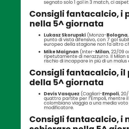
segnato solo 1 gol in 3 match, ci aspe
Consigli fantacalcio, i 
nella 5^ giornata
Lukasz Skorupski
(Monza-
Bologna
punto di vista difensivo, con 7 gol subi
europeo della stagione non fa altro ch
Mike Maignan
(Inter-
Milan
, 22/09 o
ripetutamente di nerazzurro. Il Milan s
rischio di incappare in più di un malus 
Consigli fantacalcio, il
della 5^ giornata
Devis Vasquez
(Cagliari-
Empoli
, 20
quattro partite per l’Empoli, mentre il 
colombiano viaggia a una media voto d
modificatore.
Consigli fantacalcio, i 