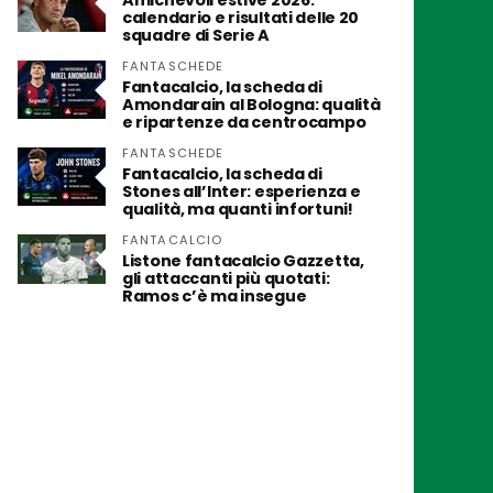
Amichevoli estive 2026:
calendario e risultati delle 20
squadre di Serie A
FANTASCHEDE
Fantacalcio, la scheda di
Amondarain al Bologna: qualità
e ripartenze da centrocampo
FANTASCHEDE
Fantacalcio, la scheda di
Stones all’Inter: esperienza e
qualità, ma quanti infortuni!
FANTACALCIO
Listone fantacalcio Gazzetta,
gli attaccanti più quotati:
Ramos c’è ma insegue