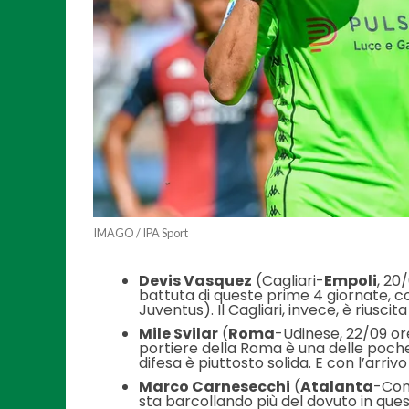
IMAGO / IPA Sport
Devis Vasquez
(Cagliari-
Empoli
, 20
battuta di queste prime 4 giornate, 
Juventus). Il Cagliari, invece, è riuscit
Mile Svilar
(
Roma
-Udinese, 22/09 ore
portiere della Roma è una delle poche 
difesa è piuttosto solida. E con l’arriv
Marco Carnesecchi
(
Atalanta
-Como
sta barcollando più del dovuto in ques