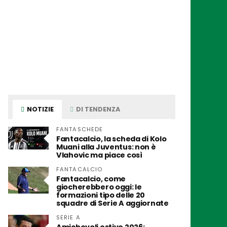
NOTIZIE
DI TENDENZA
FANTASCHEDE
Fantacalcio, la scheda di Kolo
Muani alla Juventus: non è
Vlahovic ma piace così
FANTACALCIO
Fantacalcio, come
giocherebbero oggi: le
formazioni tipo delle 20
squadre di Serie A aggiornate
SERIE A