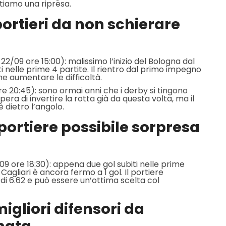
ttiamo una ripresa.
portieri da non schierare
, 22/09 ore 15:00): malissimo l’inizio del Bologna dal
ti nelle prime 4 partite. Il rientro dal primo impegno
e aumentare le difficoltà.
re 20:45): sono ormai anni che i derby si tingono
pera di invertire la rotta già da questa volta, ma il
è dietro l’angolo.
 portiere possibile sorpresa
/09 ore 18:30): appena due gol subiti nelle prime
Cagliari è ancora fermo a 1 gol. Il portiere
i 6.62 e può essere un’ottima scelta col
migliori difensori da