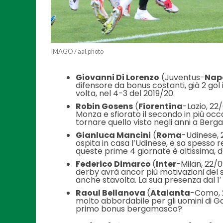
IMAGO / aal.photo
Giovanni Di Lorenzo
(Juventus-
Nap
difensore da bonus costanti, già 2 gol 
volta, nel 4-3 del 2019/20.
Robin Gosens
(
Fiorentina
-Lazio, 22
Monza e sfiorato il secondo in più occ
tornare quello visto negli anni a Berg
Gianluca Mancini
(
Roma
-Udinese, 2
ospita in casa l’Udinese, e sa spesso r
queste prime 4 giornate è altissima, d
Federico Dimarco
(
Inter
-Milan, 22/0
derby avrà ancor più motivazioni del so
anche stavolta. La sua presenza dal 1
Raoul Bellanova
(
Atalanta
-Como, 2
molto abbordabile per gli uomini di Ga
primo bonus bergamasco?