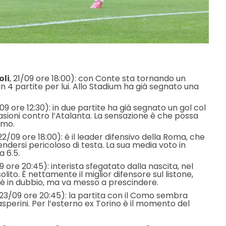
oli
, 21/09 ore 18:00): con Conte sta tornando un
in 4 partite per lui. Allo Stadium ha già segnato una
/09 ore 12:30): in due partite ha già segnato un gol col
asioni contro l’Atalanta. La sensazione è che possa
amo.
2/09 ore 18:00): è il leader difensivo della Roma, che
endersi pericoloso di testa. La sua media voto in
a 6.5.
9 ore 20:45): interista sfegatato dalla nascita, nel
lito. È nettamente il miglior difensore sul listone,
′ è in dubbio, ma va messo a prescindere.
3/09 ore 20:45): la partita con il Como sembra
sperini. Per l’esterno ex Torino è il momento del