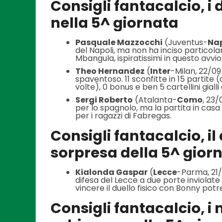
Consigli fantacalcio, i
nella 5^ giornata
Pasquale Mazzocchi
(Juventus-
Nap
del Napoli, ma non ha inciso particola
Mbangula, ispiratissimi in questo avvio
Theo Hernandez
(
Inter
-Milan, 22/09 
spaventoso. 11 sconfitte in 15 partite 
volte), 0 bonus e ben 5 cartellini gialli 
Sergi Roberto
(Atalanta-
Como
, 23/
per lo spagnolo, ma la partita in cas
per i ragazzi di Fabregas.
Consigli fantacalcio, il
sorpresa della 5^ gior
Kialonda Gaspar
(
Lecce
-Parma, 21/
difesa del Lecce a due porte inviolate
vincere il duello fisico con Bonny potr
Consigli fantacalcio, i