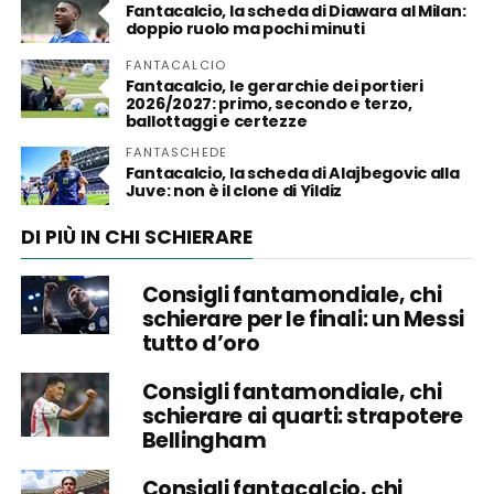
Fantacalcio, la scheda di Diawara al Milan:
doppio ruolo ma pochi minuti
FANTACALCIO
Fantacalcio, le gerarchie dei portieri
2026/2027: primo, secondo e terzo,
ballottaggi e certezze
FANTASCHEDE
Fantacalcio, la scheda di Alajbegovic alla
Juve: non è il clone di Yildiz
DI PIÙ IN CHI SCHIERARE
Consigli fantamondiale, chi
schierare per le finali: un Messi
tutto d’oro
Consigli fantamondiale, chi
schierare ai quarti: strapotere
Bellingham
Consigli fantacalcio, chi