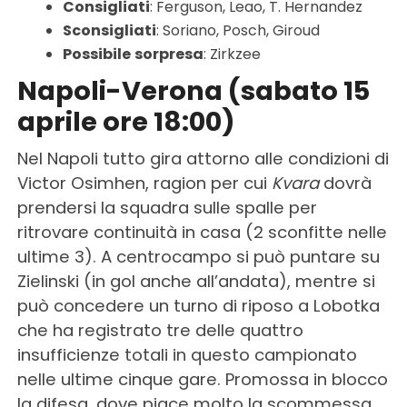
Consigliati
: Ferguson, Leao, T. Hernandez
Sconsigliati
: Soriano, Posch, Giroud
Possibile
sorpresa
: Zirkzee
Napoli-Verona (sabato 15
aprile ore 18:00)
Nel Napoli tutto gira attorno alle condizioni di
Victor Osimhen, ragion per cui
Kvara
dovrà
prendersi la squadra sulle spalle per
ritrovare continuità in casa (2 sconfitte nelle
ultime 3). A centrocampo si può puntare su
Zielinski (in gol anche all’andata), mentre si
può concedere un turno di riposo a Lobotka
che ha registrato tre delle quattro
insufficienze totali in questo campionato
nelle ultime cinque gare. Promossa in blocco
la difesa, dove piace molto la scommessa