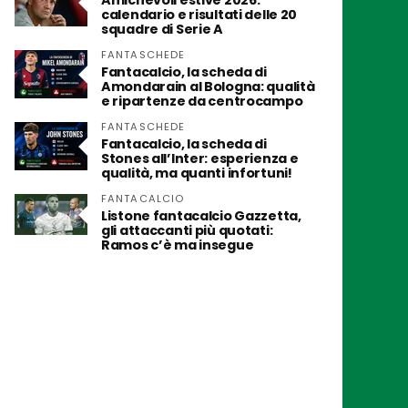
Amichevoli estive 2026:
calendario e risultati delle 20
squadre di Serie A
FANTASCHEDE
Fantacalcio, la scheda di
Amondarain al Bologna: qualità
e ripartenze da centrocampo
FANTASCHEDE
Fantacalcio, la scheda di
Stones all’Inter: esperienza e
qualità, ma quanti infortuni!
FANTACALCIO
Listone fantacalcio Gazzetta,
gli attaccanti più quotati:
Ramos c’è ma insegue