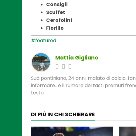
Consigli
Scuffet
Cerofolini
Fiorillo
#featured
Mattia Gigliano
Sud pontiniano, 24 anni, malato di calcio, f
informare.. e il rumore dei tasti premuti fre
testa.
DI PIÙ IN CHI SCHIERARE