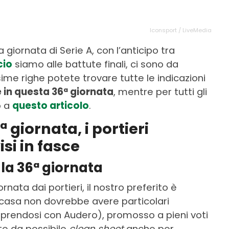
Iconsport / LiveMedia
 giornata di Serie A, con l’anticipo tra
cio
siamo alle battute finali, ci sono da
ssime righe potete trovare tutte le indicazioni
e in questa 36ª giornata
, mentre per tutti gli
o a
questo articolo
.
 giornata, i portieri
si in fasce
r la 36ª giornata
nata dai portieri, il nostro preferito è
 casa non dovrebbe avere particolari
prendosi con Audero), promosso a pieni voti
te da possibile
clean sheet
anche per