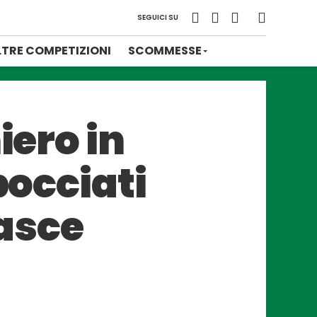
SEGUICI SU
LTRE COMPETIZIONI
SCOMMESSE
iero in
bocciati
fasce