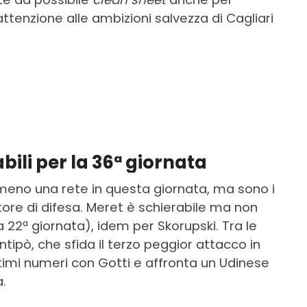
 attenzione alle ambizioni salvezza di Cagliari
abili per la 36ª giornata
lmeno una rete in questa giornata, ma sono i
catore di difesa. Meret è schierabile ma non
la 22ª giornata), idem per Skorupski. Tra le
ipò, che sfida il terzo peggior attacco in
ttimi numeri con Gotti e affronta un Udinese
a.