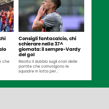
chi
Consigli fantacalcio, chi
schierare nella 37^
alo
giornata: il sempre-Vardy
del gol
 A che
Risolto il dubbio sugli orari delle
partite che coinvolgono le
squadre in lotta per...