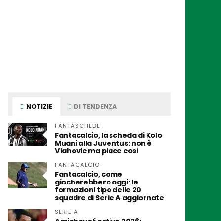
NOTIZIE
DI TENDENZA
FANTASCHEDE
Fantacalcio, la scheda di Kolo
Muani alla Juventus: non è
Vlahovic ma piace così
FANTACALCIO
Fantacalcio, come
giocherebbero oggi: le
formazioni tipo delle 20
squadre di Serie A aggiornate
SERIE A