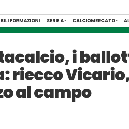
BILI FORMAZIONI
SERIE A
CALCIOMERCATO
A
acalcio, i ballo
: riecco Vicario
zzo al campo