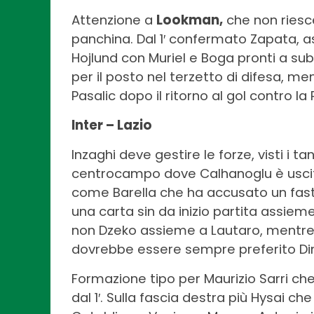
Attenzione a
Lookman,
che non riesc
panchina. Dal 1′ confermato Zapata, 
Hojlund con Muriel e Boga pronti a sube
per il posto nel terzetto di difesa, men
Pasalic dopo il ritorno al gol contro l
Inter – Lazio
Inzaghi deve gestire le forze, visti i ta
centrocampo dove Calhanoglu è uscito
come Barella che ha accusato un fas
una carta sin da inizio partita assiem
non Dzeko assieme a Lautaro, mentre 
dovrebbe essere sempre preferito D
Formazione tipo per Maurizio Sarri che
dal 1′. Sulla fascia destra più Hysai 