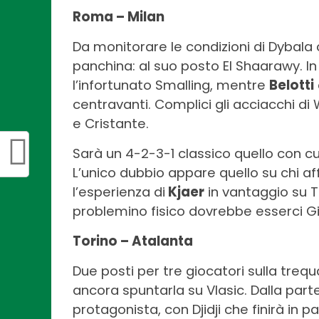
Roma – Milan
Da monitorare le condizioni di Dybala
panchina: al suo posto El Shaarawy. In
l’infortunato Smalling, mentre
Belotti
centravanti. Complici gli acciacchi d
e Cristante.
Sarà un 4-2-3-1 classico quello con cui 
L’unico dubbio appare quello su chi af
l’esperienza di
Kjaer
in vantaggio su 
problemino fisico dovrebbe esserci G
Torino – Atalanta
Due posti per tre giocatori sulla trequ
ancora spuntarla su Vlasic. Dalla par
protagonista, con Djidji che finirà in p