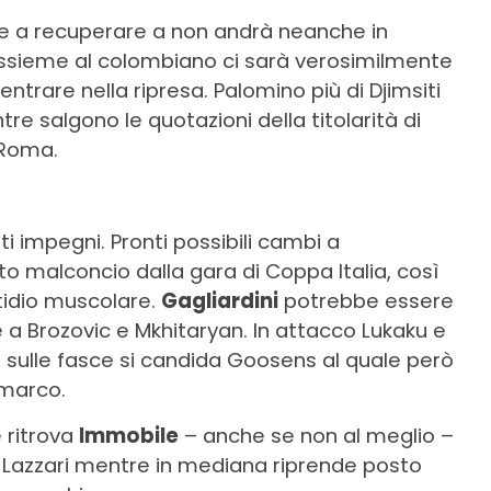
e a recuperare a non andrà neanche in
assieme al colombiano ci sarà verosimilmente
ntrare nella ripresa. Palomino più di Djimsiti
tre salgono le quotazioni della titolarità di
a Roma.
nti impegni. Pronti possibili cambi a
 malconcio dalla gara di Coppa Italia, così
tidio muscolare.
Gagliardini
potrebbe essere
e a Brozovic e Mkhitaryan. In attacco Lukaku e
sulle fasce si candida Goosens al quale però
imarco.
 ritrova
Immobile
– anche se non al meglio –
che Lazzari mentre in mediana riprende posto