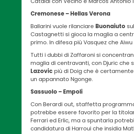
Cataldi con Vecino e Marcos Antonio 
Cremonese – Hellas Verona
Ballarini vuole rilanciare
Buonaiuto
sul
Castagnetti si gioca la maglia a cen
primo. In difesa più Vasquez che Aiwu 
Tutti i dubbi di Zaffaroni si concentran
maglia di centravanti, con Djuric che 
Lazovic
più di Doig che è certamente 
un appannato Ngonge.
Sassuolo – Empoli
Con Berardi out, staffetta programma
potrebbe essere favorito per la titolar
Ferrari ed Erlic, ma a spuntarla potre
candidatura di Harroui che insidia M