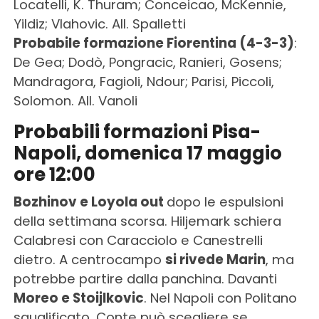
Locatelli, K. Thuram; Conceicao, McKennie,
Yildiz; Vlahovic. All. Spalletti
Probabile formazione Fiorentina (4-3-3)
:
De Gea; Dodò, Pongracic, Ranieri, Gosens;
Mandragora, Fagioli, Ndour; Parisi, Piccoli,
Solomon. All. Vanoli
Probabili formazioni Pisa-
Napoli, domenica 17 maggio
ore 12:00
Bozhinov e Loyola out
dopo le espulsioni
della settimana scorsa. Hiljemark schiera
Calabresi con Caracciolo e Canestrelli
dietro. A centrocampo
si rivede Marin
, ma
potrebbe partire dalla panchina. Davanti
Moreo e Stoijlkovic
. Nel Napoli con Politano
squalificato, Conte può scegliere se