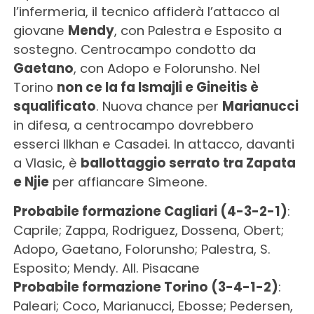
l’infermeria, il tecnico affiderà l’attacco al
giovane
Mendy
, con Palestra e Esposito a
sostegno. Centrocampo condotto da
Gaetano
, con Adopo e Folorunsho. Nel
Torino
non ce la fa Ismajli e Gineitis è
squalificato
. Nuova chance per
Marianucci
in difesa, a centrocampo dovrebbero
esserci Ilkhan e Casadei. In attacco, davanti
a Vlasic, è
ballottaggio serrato tra Zapata
e Njie
per affiancare Simeone.
Probabile formazione Cagliari (4-3-2-1)
:
Caprile; Zappa, Rodriguez, Dossena, Obert;
Adopo, Gaetano, Folorunsho; Palestra, S.
Esposito; Mendy. All. Pisacane
Probabile formazione Torino (3-4-1-2)
:
Paleari; Coco, Marianucci, Ebosse; Pedersen,