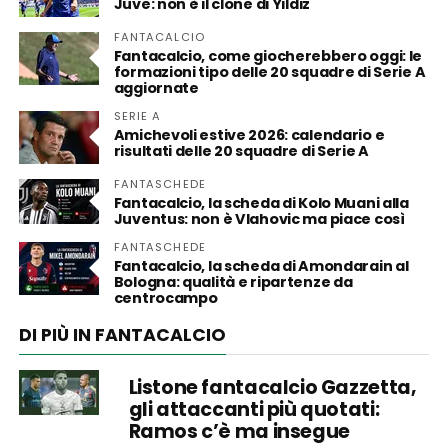
Juve: non è il clone di Yildiz
FANTACALCIO
Fantacalcio, come giocherebbero oggi: le
formazioni tipo delle 20 squadre di Serie A
aggiornate
SERIE A
Amichevoli estive 2026: calendario e
risultati delle 20 squadre di Serie A
FANTASCHEDE
Fantacalcio, la scheda di Kolo Muani alla
Juventus: non è Vlahovic ma piace così
FANTASCHEDE
Fantacalcio, la scheda di Amondarain al
Bologna: qualità e ripartenze da
centrocampo
DI PIÙ IN FANTACALCIO
Listone fantacalcio Gazzetta,
gli attaccanti più quotati:
Ramos c’è ma insegue