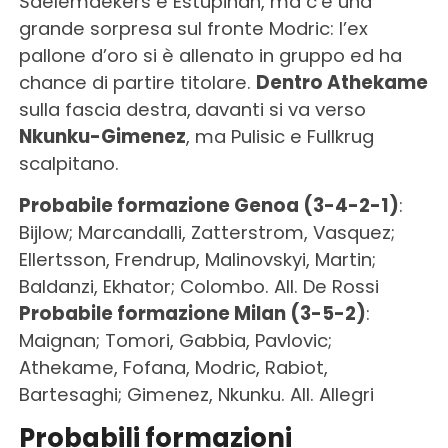
Saelemaekers e Estupinan, ma c’è una
grande sorpresa sul fronte Modric: l’ex
pallone d’oro si è allenato in gruppo ed ha
chance di partire titolare.
Dentro Athekame
sulla fascia destra,
davanti si va verso
Nkunku-Gimenez
, ma Pulisic e Fullkrug
scalpitano.
Probabile formazione Genoa (3-4-2-1)
:
Bijlow; Marcandalli, Zatterstrom, Vasquez;
Ellertsson, Frendrup, Malinovskyi, Martin;
Baldanzi, Ekhator; Colombo. All. De Rossi
Probabile formazione Milan (3-5-2)
:
Maignan; Tomori, Gabbia, Pavlovic;
Athekame, Fofana, Modric, Rabiot,
Bartesaghi; Gimenez, Nkunku. All. Allegri
Probabili formazioni