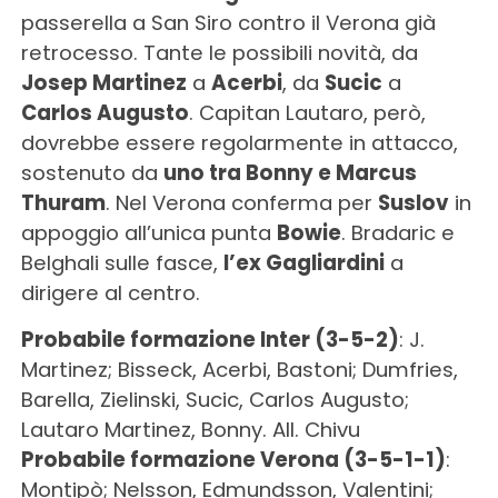
passerella a San Siro contro il Verona già
retrocesso. Tante le possibili novità, da
Josep Martinez
a
Acerbi
, da
Sucic
a
Carlos Augusto
. Capitan Lautaro, però,
dovrebbe essere regolarmente in attacco,
sostenuto da
uno tra Bonny e Marcus
Thuram
. Nel Verona conferma per
Suslov
in
appoggio all’unica punta
Bowie
. Bradaric e
Belghali sulle fasce,
l’ex Gagliardini
a
dirigere al centro.
Probabile formazione Inter (3-5-2)
: J.
Martinez; Bisseck, Acerbi, Bastoni; Dumfries,
Barella, Zielinski, Sucic, Carlos Augusto;
Lautaro Martinez, Bonny. All. Chivu
Probabile formazione Verona (3-5-1-1)
:
Montipò; Nelsson, Edmundsson, Valentini;