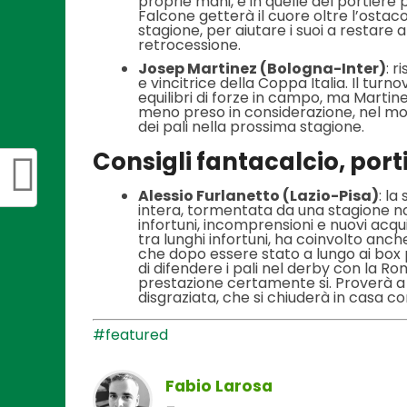
proprie mani, e in quelle del portiere pr
Falcone getterà il cuore oltre l’ostac
stagione, per aiutare i suoi a restare a
retrocessione.
Josep Martinez (Bologna-Inter)
: r
e vincitrice della Coppa Italia. Il tu
equilibri di forze in campo, ma Marti
meno preso in considerazione, nel mome
dei pali nella prossima stagione.
Consigli fantacalcio, por
Alessio Furlanetto (Lazio-Pisa)
: la
intera, tormentata da una stagione n
infortuni, incomprensioni e nuovi acquis
tra lunghi infortuni, ha coinvolto anche
che dopo essere stato a lungo ai box pe
di difendere i pali nel derby con la Rom
prestazione certamente si. Proverà a l
disgraziata, che si chiuderà in casa co
#featured
Fabio Larosa