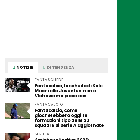
NOTIZIE
DI TENDENZA
FANTASCHEDE
Fantacalcio, la scheda di Kolo
Muani alla Juventus: non è
Vlahovic ma piace così
FANTACALCIO
Fantacalcio, come
giocherebbero oggi: le
formazioni tipo delle 20
squadre di Serie A aggiornate
SERIE A