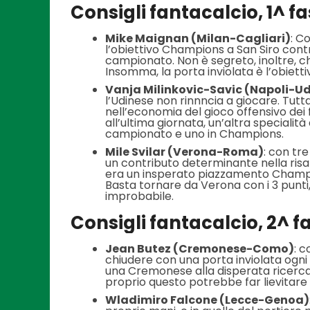
Consigli fantacalcio, 1^ f
Mike Maignan (Milan-Cagliari)
: C
l’obiettivo Champions a San Siro cont
campionato. Non è segreto, inoltre, che 
Insomma, la porta inviolata è l’obiett
Vanja Milinkovic-Savic (Napoli-U
l’Udinese non rinnncia a giocare. Tutt
nell’economia del gioco offensivo dei f
all’ultima giornata, un’altra specialità
campionato e uno in Champions.
Mile Svilar (Verona-Roma)
: con tr
un contributo determinante nella risa
era un insperato piazzamento Champio
Basta tornare da Verona con i 3 punti,
improbabile.
Consigli fantacalcio, 2^ f
Jean Butez (Cremonese-Como)
: c
chiudere con una porta inviolata ogni
una Cremonese alla disperata ricerca 
proprio questo potrebbe far lievitare i
Wladimiro Falcone (Lecce-Genoa)