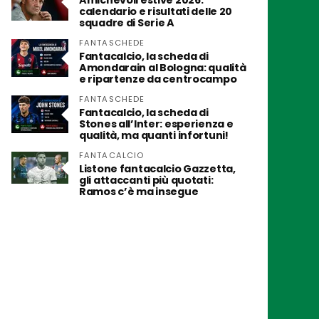
Amichevoli estive 2026:
calendario e risultati delle 20
squadre di Serie A
FANTASCHEDE
Fantacalcio, la scheda di
Amondarain al Bologna: qualità
e ripartenze da centrocampo
FANTASCHEDE
Fantacalcio, la scheda di
Stones all’Inter: esperienza e
qualità, ma quanti infortuni!
FANTACALCIO
Listone fantacalcio Gazzetta,
gli attaccanti più quotati:
Ramos c’è ma insegue