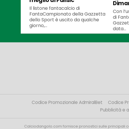
meglio di Pulisic
Dima
Il listone fantacalcio di
Con l’u
FantaCampionato della Gazzetta
di Fan
dello Sport è uscito da qualche
Gazzett
giorno,...
data...
Codice Promozionale AdmiralBet
Codice P
Pubblicità e af
Calciodangolo.com fornisce pronostici sulle principali 