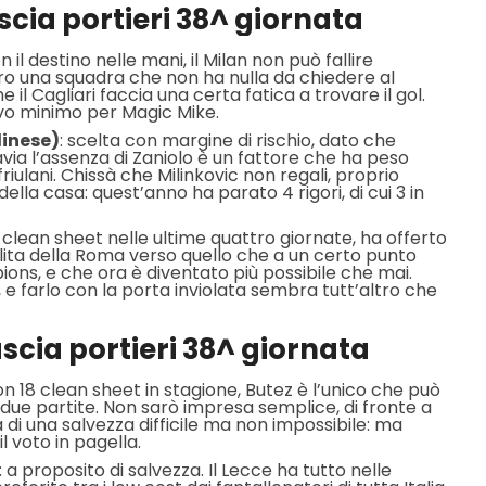
ascia portieri 38^ giornata
on il destino nelle mani, il Milan non può fallire
ro una squadra che non ha nulla da chiedere al
il Cagliari faccia una certa fatica a trovare il gol.
ivo minimo per Magic Mike.
dinese)
: scelta con margine di rischio, dato che
avia l’assenza di Zaniolo è un fattore che ha peso
riulani. Chissà che Milinkovic non regali, proprio
 della casa: quest’anno ha parato 4 rigori, di cui 3 in
e clean sheet nelle ultime quattro giornate, ha offerto
lita della Roma verso quello che a un certo punto
ns, e che ora è diventato più possibile che mai.
 e farlo con la porta inviolata sembra tutt’altro che
ascia portieri 38^ giornata
on 18 clean sheet in stagione, Butez è l’unico che può
 due partite. Non sarò impresa semplice, di fronte a
di una salvezza difficile ma non impossibile: ma
l voto in pagella.
: a proposito di salvezza. Il Lecce ha tutto nelle