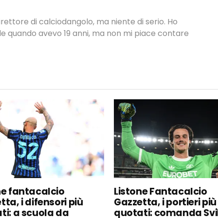
rettore di calciodangolo, ma niente di serio. Ho
nale quando avevo 19 anni, ma non mi piace contare
ne fantacalcio
Listone Fantacalcio
ta, i difensori più
Gazzetta, i portieri più
ti: a scuola da
quotati: comanda Svi