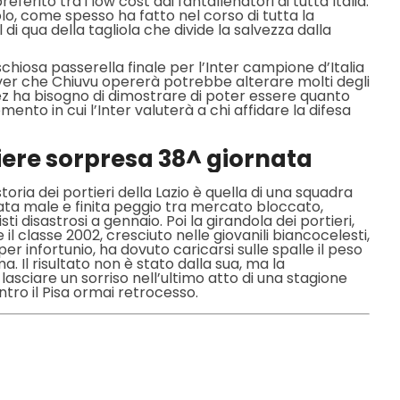
eferito tra i low cost dai fantallenatori di tutta Italia.
olo, come spesso ha fatto nel corso di tutta la
l di qua della tagliola che divide la salvezza dalla
ischiosa passerella finale per l’Inter campione d’Italia
rnover che Chiuvu opererà potrebbe alterare molti degli
nez ha bisogno di dimostrare di poter essere quanto
nto in cui l’Inter valuterà a chi affidare la difesa
tiere sorpresa 38^ giornata
 storia dei portieri della Lazio è quella di una squadra
ata male e finita peggio tra mercato bloccato,
ti disastrosi a gennaio. Poi la girandola dei portieri,
 il classe 2002, cresciuto nelle giovanili biancocelesti,
r infortunio, ha dovuto caricarsi sulle spalle il peso
a. Il risultato non è stato dalla sua, ma la
asciare un sorriso nell’ultimo atto di una stagione
ntro il Pisa ormai retrocesso.