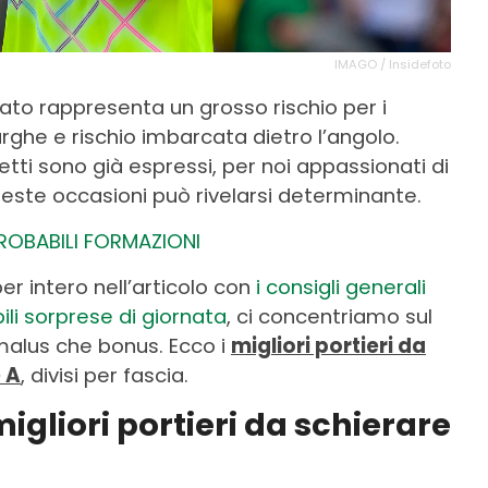
IMAGO / Insidefoto
ato rappresenta un grosso rischio per i
larghe e rischio imbarcata dietro l’angolo.
etti sono già espressi, per noi appassionati di
queste occasioni può rivelarsi determinante.
PROBABILI FORMAZIONI
er intero nell’articolo con
i consigli generali
bili sorprese di giornata
, ci concentriamo sul
malus che bonus. Ecco i
migliori portieri da
e A
, divisi per fascia.
migliori portieri da schierare