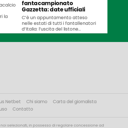
fantacampionato
tacalcio
Gazzetta: date ufficiali
i la
C’è un appuntamento atteso
nelle estati di tutti i fantallenatori
d’Italia: l’uscita del listone...
us Netbet
Chi siamo
Carta del giornalista
’uso
Contatto
 noi selezionati, in possesso di regolare concessione ad