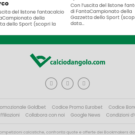
rco
Con l’uscita del listone fan
di FantaCampionato della
scita del listone fantacalcio
Gazzetta dello Sport (scopr
taCampionato della
data...
a dello Sport (scopri la
romozionale Goldbet
Codice Promo Eurobet
Codice Bon
filiazioni
Collabora con noi
Google News
Condizioni d
competizioni calcistiche, confronta quote e offerte dei Bookmakers da