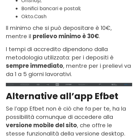
OnShop;
Bonifici bancari e postali;
Okto.Cash
Il minimo che si può depositare è 10€,
mentre il
prelievo minimo è 30€
.
I tempi di accredito dipendono dalla
metodologia utilizzata: per i depositi è
sempre immediato
, mentre per i prelievi va
da 1 a 5 giorni lavorativi.
Alternative all’app Efbet
Se l’app Efbet non è ciò che fa per te, ha la
possibilità comunque di accedere alla
versione mobile del sito
, che offre le
stesse funzionalità della versione desktop.