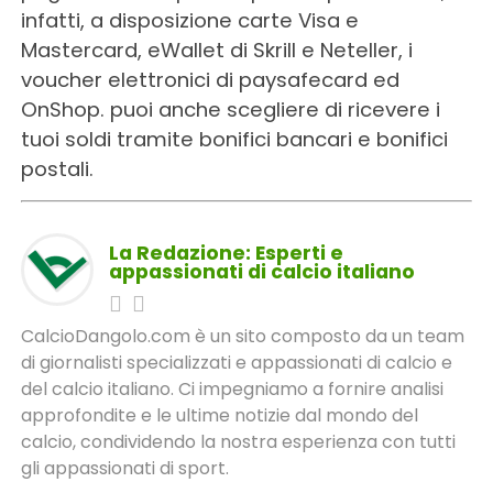
infatti, a disposizione carte Visa e
Mastercard, eWallet di Skrill e Neteller, i
voucher elettronici di paysafecard ed
OnShop. puoi anche scegliere di ricevere i
tuoi soldi tramite bonifici bancari e bonifici
postali.
La Redazione: Esperti e
appassionati di calcio italiano
CalcioDangolo.com è un sito composto da un team
di giornalisti specializzati e appassionati di calcio e
del calcio italiano. Ci impegniamo a fornire analisi
approfondite e le ultime notizie dal mondo del
calcio, condividendo la nostra esperienza con tutti
gli appassionati di sport.