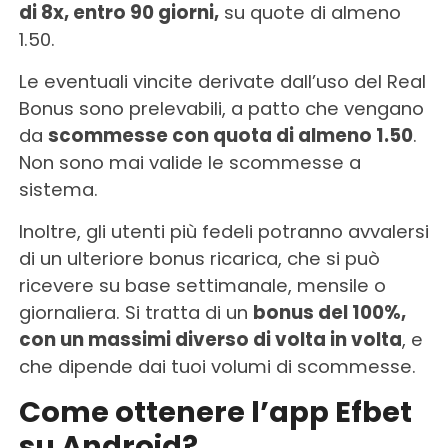
di 8x, entro 90 giorni,
su quote di almeno
1.50.
Le eventuali vincite derivate dall’uso del Real
Bonus sono prelevabili, a patto che vengano
da
scommesse con quota di almeno 1.50
.
Non sono mai valide le scommesse a
sistema.
Inoltre, gli utenti più fedeli potranno avvalersi
di un ulteriore bonus ricarica, che si può
ricevere su base settimanale, mensile o
giornaliera. Si tratta di un
bonus del 100%,
con un massimi diverso di volta in volta
, e
che dipende dai tuoi volumi di scommesse.
Come ottenere l’app Efbet
su Android?