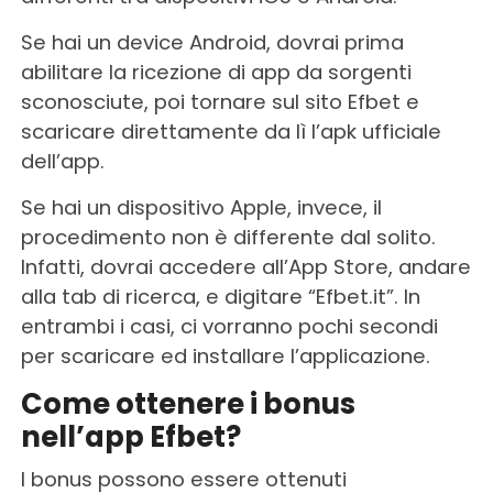
Se hai un device Android, dovrai prima
abilitare la ricezione di app da sorgenti
sconosciute, poi tornare sul sito Efbet e
scaricare direttamente da lì l’apk ufficiale
dell’app.
Se hai un dispositivo Apple, invece, il
procedimento non è differente dal solito.
Infatti, dovrai accedere all’App Store, andare
alla tab di ricerca, e digitare “Efbet.it”. In
entrambi i casi, ci vorranno pochi secondi
per scaricare ed installare l’applicazione.
Come ottenere i bonus
nell’app Efbet?
I bonus possono essere ottenuti