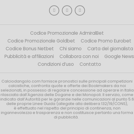
Codice Promozionale AdmiralBet
Codice Promozionale Goldbet
Codice Promo Eurobet
Codice Bonus Netbet
Chi siamo
Carta del giornalista
Pubblicità e affiliazioni
Collabora con noi
Google News
Condizioni d’uso
Contatto
Calciodangolo.com fornisce pronostici sulle principali competizioni
calcistiche, confronta quote e offerte dei Bookmakers da noi
selezionati, in possesso di regolare concessione ad operare in Italia
rilasciata dall’Agenzia delle Dogane e dei Monopoli. Il servizio, come
indicato dall’Autorità per le garanzie nelle comunicazioni al punto 5.6
delle proprie Linee Guida (allegate alla delibera 132/19/CONS),
è effettuato nel rispetto del principio di continenza, non
ingannevolezza e trasparenza e non costituisce pertanto una forma
di pubblicità.