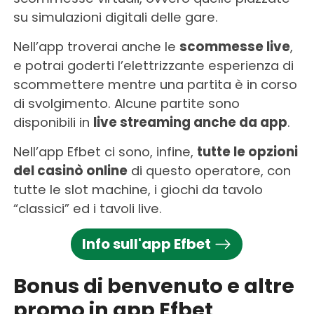
su simulazioni digitali delle gare.
Nell’app troverai anche le
scommesse live
,
e potrai goderti l’elettrizzante esperienza di
scommettere mentre una partita è in corso
di svolgimento. Alcune partite sono
disponibili in
live streaming anche da app
.
Nell’app Efbet ci sono, infine,
tutte le opzioni
del casinò online
di questo operatore, con
tutte le slot machine, i giochi da tavolo
“classici” ed i tavoli live.
Info sull'app Efbet
Bonus di benvenuto e altre
promo in app Efbet