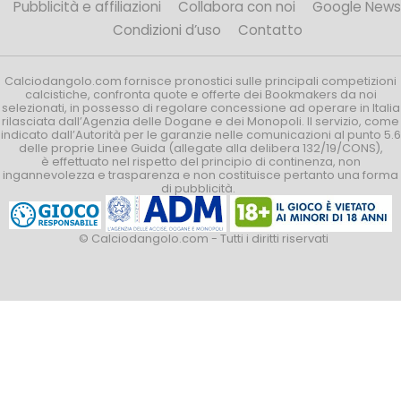
Pubblicità e affiliazioni
Collabora con noi
Google News
Condizioni d’uso
Contatto
Calciodangolo.com fornisce pronostici sulle principali competizioni
calcistiche, confronta quote e offerte dei Bookmakers da noi
selezionati, in possesso di regolare concessione ad operare in Italia
rilasciata dall’Agenzia delle Dogane e dei Monopoli. Il servizio, come
indicato dall’Autorità per le garanzie nelle comunicazioni al punto 5.6
delle proprie Linee Guida (allegate alla delibera 132/19/CONS),
è effettuato nel rispetto del principio di continenza, non
ingannevolezza e trasparenza e non costituisce pertanto una forma
di pubblicità.
© Calciodangolo.com - Tutti i diritti riservati