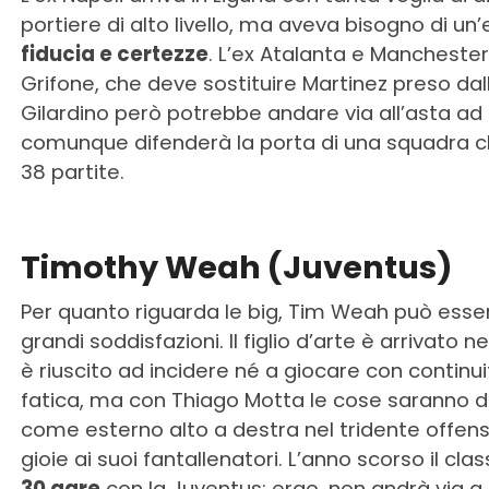
portiere di alto livello, ma aveva bisogno di un
fiducia e certezze
. L’ex Atalanta e Manchester 
Grifone, che deve sostituire Martinez preso dall
Gilardino però potrebbe andare via all’asta ad 
comunque difenderà la porta di una squadra ch
38 partite.
Timothy Weah (Juventus)
Per quanto riguarda le big, Tim Weah può essere
grandi soddisfazioni. Il figlio d’arte è arrivato
è riuscito ad incidere né a giocare con continui
fatica, ma con Thiago Motta le cose saranno d
come esterno alto a destra nel tridente offens
gioie ai suoi fantallenatori. L’anno scorso il cl
30 gare
con la Juventus; ergo, non andrà via a