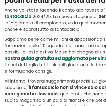
pochi crediti per l’asta del 
Anche voi state facendo il conto alla rovescia?
fantacalcio
2024/25. La nuova stagione di
Ser
la 1^ giornata di campionato, e da quel moment
anche e soprattutto al fantacalcio.
Sappiamo bene come milioni di appassionati st
formazioni delle 20 squadre del massimo campio
possibili all’asta estiva. Ma se hai bisogno di un
nostra guida gratuita ed aggiornata per vinc
te nel dettaglio tutti i singoli giocatori e le f
e formulando consigli.
All’interno, troverai suggerimenti precisi sui g
sappiamo,
il fantacalcio non si vince solo c
con i giocatori low cost
; quei profili che sono
subìto magari solo un paio di rilanci e che poi al