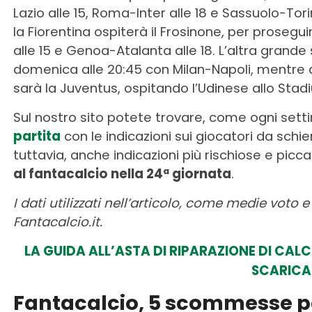
Lazio alle 15, Roma-Inter alle 18 e Sassuolo-To
la Fiorentina ospiterà il Frosinone, per prose
alle 15 e Genoa-Atalanta alle 18. L’altra grande
domenica alle 20:45 con Milan-Napoli, mentre a
sarà la Juventus, ospitando l’Udinese allo Stad
Sul nostro sito potete trovare, come ogni sett
partita
con le indicazioni sui giocatori da sch
tuttavia, anche indicazioni più rischiose e picc
al fantacalcio nella 24ª giornata
.
I dati utilizzati nell’articolo, come medie voto
Fantacalcio.it.
LA GUIDA ALL’ASTA DI RIPARAZIONE DI CAL
SCARICA
Fantacalcio, 5 scommesse per