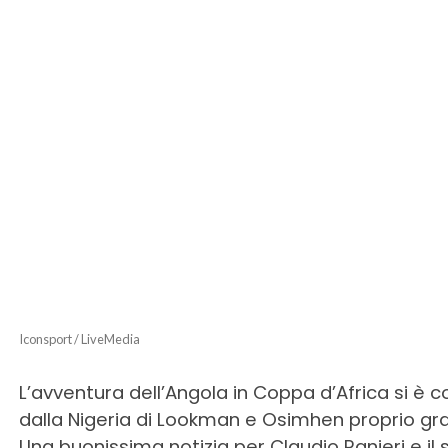
Iconsport / LiveMedia
L’avventura dell’Angola in Coppa d’Africa si è co
dalla Nigeria di Lookman e Osimhen proprio graz
Una buonissima notizia per Claudio Ranieri e il 