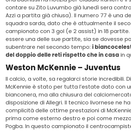
contare su Zito Luvumbo già lunedì sera contro
Azzi a partita già chiusa). Il numero 77 è una de
squadra sarda, dato che è attualmente il seco
campionato con 3 gol (e 2 assist) in 18 partite.
essere una delle sue partite, sia se dovesse pa
subentrare nel secondo tempo:
i biancocelest
del doppio delle reti rispetto che in casa
in q
Weston McKennie – Juventus
Il calcio, a volte, sa regalarci storie incredibili
McKennie è stato per tutta l’estate dato con un
bianconera, ma alla chiusura del calciomercato
disposizione di Allegri. Il tecnico livornese ne 
complicità delle ottime prestazioni di McKennie
prima come esterno destro e poi come mezzala p
Pogba. In questo campionato il centrocampista