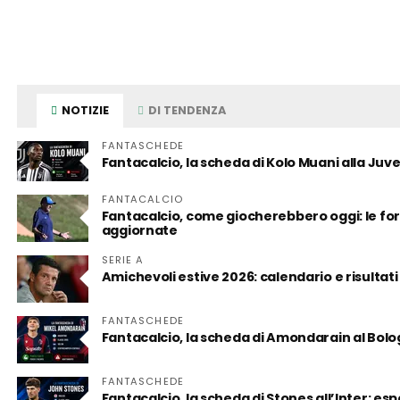
NOTIZIE
DI TENDENZA
FANTASCHEDE
Fantacalcio, la scheda di Kolo Muani alla Juv
FANTACALCIO
Fantacalcio, come giocherebbero oggi: le form
aggiornate
SERIE A
Amichevoli estive 2026: calendario e risultati
FANTASCHEDE
Fantacalcio, la scheda di Amondarain al Bol
FANTASCHEDE
Fantacalcio, la scheda di Stones all’Inter: es