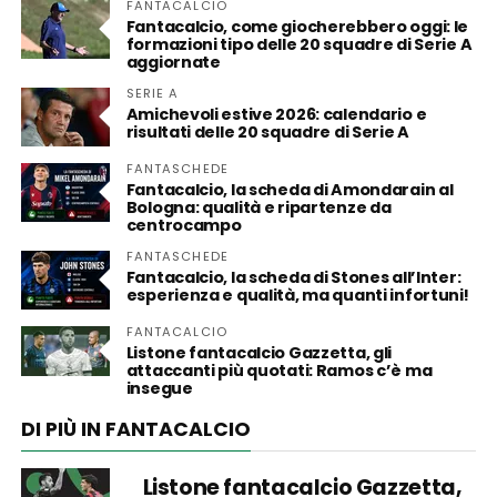
FANTACALCIO
Fantacalcio, come giocherebbero oggi: le
formazioni tipo delle 20 squadre di Serie A
aggiornate
SERIE A
Amichevoli estive 2026: calendario e
risultati delle 20 squadre di Serie A
FANTASCHEDE
Fantacalcio, la scheda di Amondarain al
Bologna: qualità e ripartenze da
centrocampo
FANTASCHEDE
Fantacalcio, la scheda di Stones all’Inter:
esperienza e qualità, ma quanti infortuni!
FANTACALCIO
Listone fantacalcio Gazzetta, gli
attaccanti più quotati: Ramos c’è ma
insegue
DI PIÙ IN FANTACALCIO
Listone fantacalcio Gazzetta,