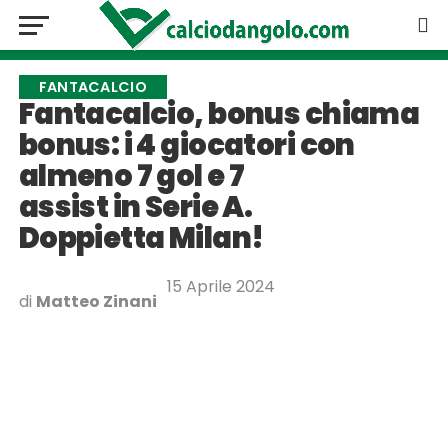
FANTACALCIO
Fantacalcio, bonus chiama
bonus: i 4 giocatori con
almeno 7 gol e 7
assist in Serie A.
Doppietta Milan!
15 Aprile 2024
di
Matteo Zinani