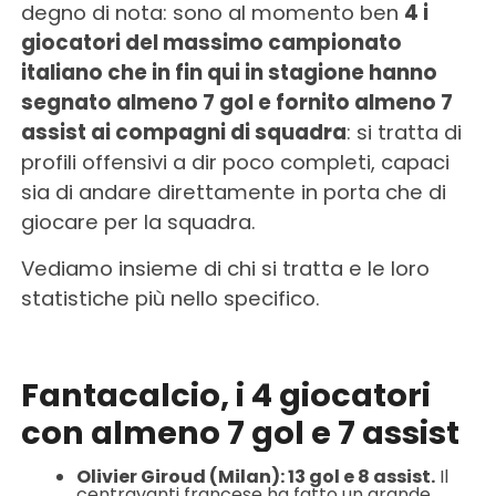
degno di nota: sono al momento ben
4 i
giocatori del massimo campionato
italiano che in fin qui in stagione hanno
segnato almeno 7 gol e fornito almeno 7
assist ai compagni di squadra
: si tratta di
profili offensivi a dir poco completi, capaci
sia di andare direttamente in porta che di
giocare per la squadra.
Vediamo insieme di chi si tratta e le loro
statistiche più nello specifico.
Fantacalcio, i 4 giocatori
con almeno 7 gol e 7 assist
Olivier Giroud (Milan): 13 gol e 8 assist.
Il
centravanti francese ha fatto un grande