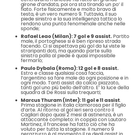
girone d’andata, poi ora sta tirando un po’ il
fiato. Forte fisicamente e molto bravo di
testa, è un vero numero 9. Tuttavia, il suo
piede sinistro e la sua intelligenza tattica lo
rendono una punta fenomenale anche nelle
sponde;
Rafael Leao (Milan): 7 gol e 9 assist.
Partito
male, il portoghese si è ben ripreso strada
facendo. Ci si aspettava più gol da lui viste le
straripanti doti, ma quando parte sulla
sinistra palla al piede è quasi impossibile
fermarlo;
Paulo Dybala (Roma): 12 gol e 8 assist.
Estro e classe qualsiasi cosa faccia,
l’argentino sa fare male da ogni posizione e in
ogni modo. Tanti assist da calcio piazzato,
tanti gol uno più bello dell’altro. E’ la luce della
squadra di De Rossi sulla trequarti;
Marcus Thuram (Inter): 11 gol e 11 assist
.
Prima stagione in Italia clamorosa per il figlio
d’arte. Al ritorno al gol ieri sera contro il
Cagliari dopo quasi 2 mesi di astinenza, è un
attaccante completo: in coppia con Lautaro
Martinez, il francese ha fatto ciò che ha
voluto per tutta la stagione. Il numero 9
nerazzurro è al momento il re degli assist in