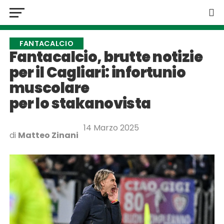
FANTACALCIO
Fantacalcio, brutte notizie
per il Cagliari: infortunio
muscolare
per lo stakanovista
14 Marzo 2025
di
Matteo Zinani