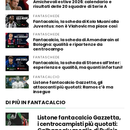
Amichevoli estive 2026: calendario e
risultati delle 20 squadre di Serie A
FANTASCHEDE
Fantacalcio, la scheda di Kolo Muani alla
Juventus: non è Vlahovic ma piace così
FANTASCHEDE
Fantacalcio, la scheda di Amondarain al
Bologna: qualità e ripartenze da
centrocampo
FANTASCHEDE
Fantacalcio, la scheda di Stones all’Inter:
esperienza e qualità, ma quanti infortuni!
FANTACALCIO
Listone fantacalcio Gazzetta, gli
attaccanti più quotati: Ramos c’è ma
insegue
DI PIÙ IN FANTACALCIO
Listone fantacalcio Gazzetta,
i centrocampisti più quotati: